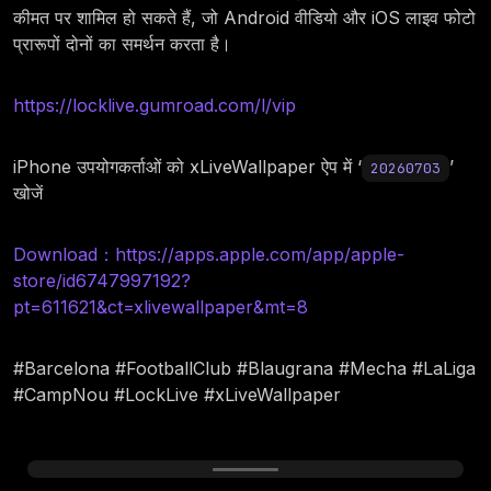
कीमत पर शामिल हो सकते हैं, जो Android वीडियो और iOS लाइव फोटो
प्रारूपों दोनों का समर्थन करता है।
https://locklive.gumroad.com/l/vip
iPhone उपयोगकर्ताओं को xLiveWallpaper ऐप में ‘
’
20260703
खोजें
Download：https://apps.apple.com/app/apple-
store/id6747997192?
pt=611621&ct=xlivewallpaper&mt=8
#Barcelona #FootballClub #Blaugrana #Mecha #LaLiga
#CampNou #LockLive #xLiveWallpaper