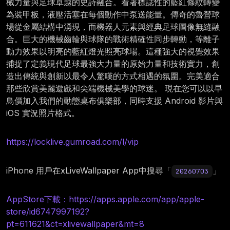
械力量與足球卓越的史詩融合。看著標誌性的藍紅條紋轉變
為裝甲板，液壓活塞在每個動作中泵送能量。傳奇的魯營球
場從金屬結構中湧現，而機器人元素與經典足球圖像無縫融
合。巨大的機械齒輪與球隊的戰術精確性同步轉動，等離子
動力效果以明亮的藍紅燈光照亮球場。這種強大的視覺效果
捕捉了定義現代足球最強大力量的原始力量和技術實力，創
造出傳統與創新以最令人驚嘆的方式相遇的氛圍。完美適合
那些欣賞美麗遊戲和尖端機械美學的球迷。 現在您可以以早
鳥價加入我們的動態桌布俱樂部，同時支援 Android 影片與
iOS 實況照片格式。
https://locklive.gumroad.com/l/vip
iPhone 用戶在xLiveWallpaper App中搜尋「
」
20260703
AppStore下載：https://apps.apple.com/app/apple-
store/id6747997192?
pt=611621&ct=xlivewallpaper&mt=8