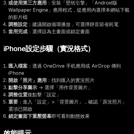
或使用第三方應用
：安裝「壁纸引擎」「Android版
Wallpaper Engine」應用程式，從應用內選擇本網站下載
的影片檔
調整設定
：建議開啟循環播放，可選擇靜音節省耗電
套用完成
：選擇設為主畫面或鎖定畫面
iPhone設定步驟（實況格式）
匯入檔案
：透過 OneDrive 手机應用或 AirDrop 傳到
iPhone
開啟「照片」應用
：找到匯入的實況照片
點擊分享圖示
→ 選擇「用作背景圖片」
調整位置
後點擊「設定」
重要
：進入「設定」>「背景圖片」，確認「原況照片」
選項已開啟
鎖定畫面下重壓螢幕
即可看到動態效果
效能提示