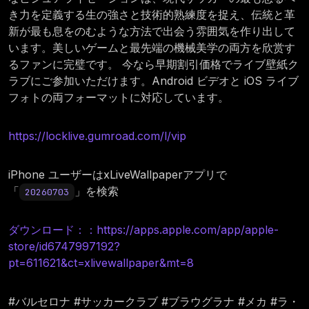
き力を定義する生の強さと技術的熟練度を捉え、伝統と革
新が最も息をのむような方法で出会う雰囲気を作り出して
います。美しいゲームと最先端の機械美学の両方を欣赏す
るファンに完璧です。 今なら早期割引価格でライブ壁紙ク
ラブにご参加いただけます。Android ビデオと iOS ライブ
フォトの両フォーマットに対応しています。
https://locklive.gumroad.com/l/vip
iPhone ユーザーはxLiveWallpaperアプリで
「
」を検索
20260703
ダウンロード：：https://apps.apple.com/app/apple-
store/id6747997192?
pt=611621&ct=xlivewallpaper&mt=8
#バルセロナ #サッカークラブ #ブラウグラナ #メカ #ラ・