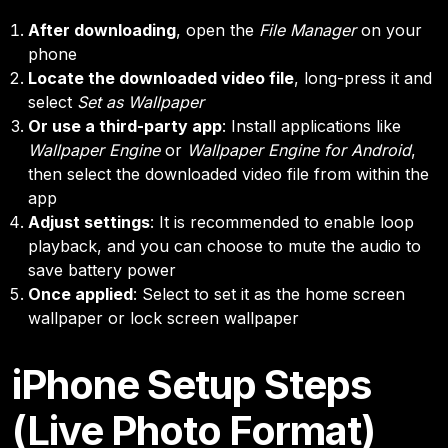
After downloading
, open the
File Manager
on your
phone
Locate the downloaded video file
, long-press it and
select
Set as Wallpaper
Or use a third-party app
: Install applications like
Wallpaper Engine
or
Wallpaper Engine for Android
,
then select the downloaded video file from within the
app
Adjust settings
: It is recommended to enable loop
playback, and you can choose to mute the audio to
save battery power
Once applied
: Select to set it as the home screen
wallpaper or lock screen wallpaper
iPhone Setup Steps
(Live Photo Format)