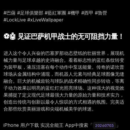
#巴薩 #足球俱樂部 #藍紅軍團 #機甲 #西甲 #魯營
#LockLive #xLiveWallpaper
⚽🤖 见证巴萨机甲战士的无可阻挡力量！
进入这个令人兴奋的巴塞罗那动态壁纸的壮丽世界，展现机
械力量与足球卓越的史诗融合。看着标志性的蓝红条纹转变
为装甲板，液压活塞在每个动作中泵送能量。传奇的诺坎普
球场从金属结构中涌现，而机器人元素与经典足球图像无缝
融合。巨大的机械齿轮与球队的战术精确性同步转动，等离
子动力效果以明亮的蓝红灯光照亮球场。这种强大的视觉效
果捕捉了定义现代足球最强大力量的原始力量和技术实力，
创造出传统与创新以最令人惊叹的方式相遇的氛围。完美适
合那些欣赏美丽游戏和尖端机械美学的球迷。
iPhone 用户下载 实况全能王 App中搜索「
」
20260703