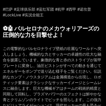
#巴萨 #足球俱乐部 #蓝红军团 #机甲 #西甲 #诺坎普
#LockLive #实况全能王
⚽🤖 バルセロナのメカウォリアーズの
圧倒的な力を目撃せよ！
この電撃的なバルセロナライブ壁紙の壮麗なワールドへ突
入しましょう。機械的な力とサッカーの卓越性の壮大な融
合を披露しています。象徴的な青と赤のストライプが装甲
プレートに変身し、油圧ピストンがすべての動きを通じて
エネルギーをポンプで送り込む様子をご覧ください。伝説
的なカンプ・ノウスタジアムは金属構造から出現し、ロボ
ティック要素はクラシックなサッカーイメージとシームレ
スに融合します。巨大な機械ギアはチームの戦術的精度と
同期して回転し、プラズマパワーのエフェクトは鮮やかな
青とクリムゾンのライトでピッチを照らします。この強力
なビジュアライゼーションは、現代サッカーの最も恐るべ