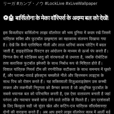
リーガ #カンプ・ノウ #LockLive #xLiveWallpaper
⚽🤖 बार्सिलोना के मेका वॉरियर्स के अदम्य बल को देखें!
इस बिजलीदार बार्सिलोना लाइव वॉलपेपर की भव्य दुनिया में कदम रखें जिसमें
यांत्रिक शक्ति और फुटबॉल उत्कृष्टता का महाकाव्य संलयन दिखाया गया
है। देखें कि कैसे प्रतिष्ठित नीली और लाल धारियां कवच प्लेटिंग में बदल
जाती हैं, हाइड्रोलिक पिस्टन हर आंदोलन के माध्यम से ऊर्जा पंप करते हैं।
दिग्गज कैंप नौ स्टेडियम धातु की संरचनाओं से उभरता है, जबकि रोबोटिक
तत्व क्लासिक फुटबॉल इमेजरी के साथ निर्बाध रूप से मिश्रित होते हैं।
विशाल यांत्रिक गियर्स टीम की रणनीतिक सटीकता के साथ समन्वय में घूमते
हैं, और प्लाज्मा-पावर्ड इफेक्ट्स चमकीले नीले और क्रिमसन लाइट्स के
साथ पिच को रोशन करते हैं। यह शक्तिशाली विज़ुअलाइज़ेशन उस कच्ची
ताकत और तकनीकी निपुणता को कैप्चर करता है जो आधुनिक फुटबॉल के
सबसे भयानक बल को परिभाषित करती है, एक ऐसा वातावरण बनाती है जहां
परंपरा और नवाचार सबसे सांस लेने वाले तरीके से मिलते हैं। उन प्रशंसकों
के लिए बिल्कुल सही जो सुंदर खेल और कटिंग-एज यांत्रिक सौंदर्यशास्त्र
दोनों की सराहना करते हैं। अब आप हमारे लाइव वॉलपेपर क्लब में आर्ली बर्ड