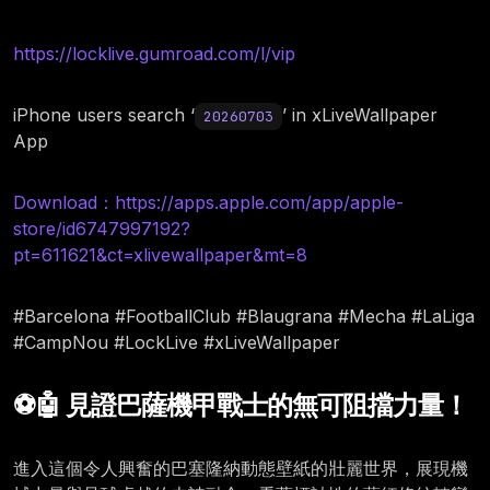
https://locklive.gumroad.com/l/vip
iPhone users search ‘
’ in xLiveWallpaper
20260703
App
Download：https://apps.apple.com/app/apple-
store/id6747997192?
pt=611621&ct=xlivewallpaper&mt=8
#Barcelona #FootballClub #Blaugrana #Mecha #LaLiga
#CampNou #LockLive #xLiveWallpaper
⚽🤖 見證巴薩機甲戰士的無可阻擋力量！
進入這個令人興奮的巴塞隆納動態壁紙的壯麗世界，展現機