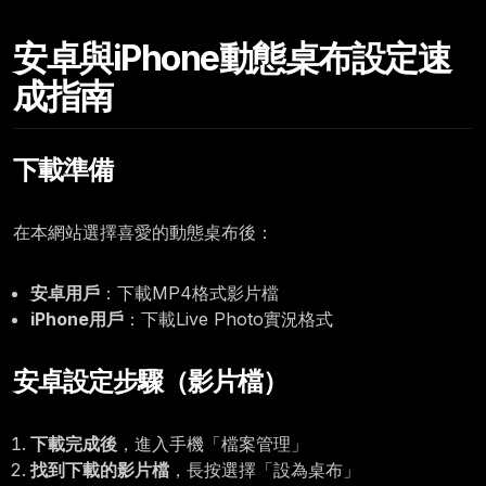
Friday, July 03
安卓與iPhone動態桌布設定速
12:00
成指南
下載準備
在本網站選擇喜愛的動態桌布後：
安卓用戶
：下載MP4格式影片檔
iPhone用戶
：下載Live Photo實況格式
安卓設定步驟（影片檔）
下載完成後
，進入手機「檔案管理」
找到下載的影片檔
，長按選擇「設為桌布」