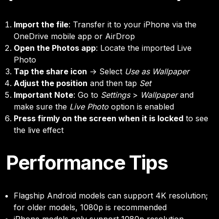
Import the file
: Transfer it to your iPhone via the
OneDrive mobile app or AirDrop
Open the Photos app
: Locate the imported Live
Photo
Tap the share icon
→ Select
Use as Wallpaper
Adjust the position
and then tap
Set
Important Note
: Go to
Settings
>
Wallpaper
and
make sure the
Live Photo
option is enabled
Press firmly on the screen when it is locked
to see
the live effect
Performance Tips
Flagship Android models can support 4K resolution;
for older models, 1080p is recommended
iPhone models only support 1080p resolution