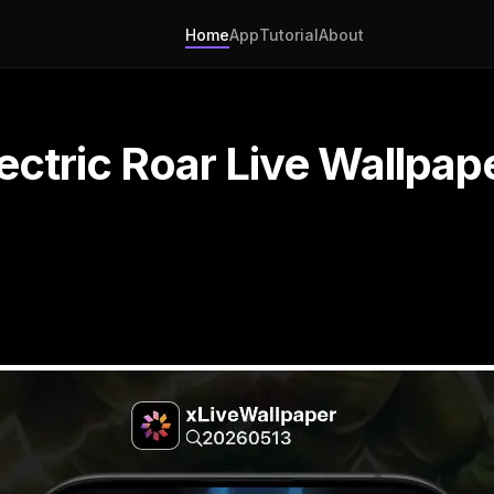
Home
App
Tutorial
About
lectric Roar Live Wallpap