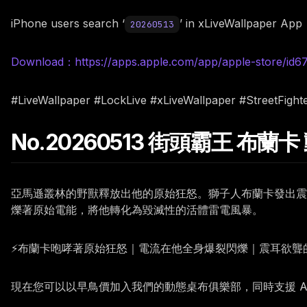
iPhone users search ‘
’ in xLiveWallpaper App
20260513
Download：https://apps.apple.com/app/apple-store/id
#LiveWallpaper #LockLive #xLiveWallpaper #StreetFight
No.20260513 街頭霸王 布蘭
亞馬遜叢林的野獸釋放出他的原始狂怒。獅子人布蘭卡發出震
爍著原始電能，將他轉化為毀滅性的活體雷電風暴。
⚡布蘭卡咆哮著原始狂怒｜電流在他全身爆裂閃爍｜震耳欲聾
現在您可以以早鳥價加入我們的動態桌布俱樂部，同時支援 Andr