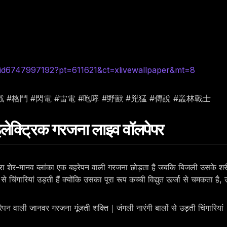
id6747997192?pt=611621&ct=xlivewallpaper&mt=8
戲 #格鬥 #閃電 #雷電 #咆哮 #野獸 #兇猛 #傳說 #叢林戰士
ेक्ट्रिक गरजना लाइव वॉलपेपर
-मानव ब्लांका एक बहरेपन वाली गरजना छोड़ता है जबकि बिजली उसके शरीर से ह
से चिंगारियां उड़ती हैं क्योंकि उसका पूरा रूप कच्ची विद्युत ऊर्जा से चमकता ह
वाली जानवर गरजना गूंजती शक्ति｜जंगली नारंगी बालों से उड़ती चिंगारिया