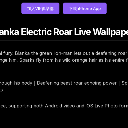
加入VIP俱樂部
下載 iPhone App
anka Electric Roar Live Wallpap
 fury. Blanka the green lion-man lets out a deafening roar 
ge him. Sparks fly from his wild orange hair as his entire 
 through his body｜Deafening beast roar echoing power｜Spa
ks
rice, supporting both Android video and iOS Live Photo for