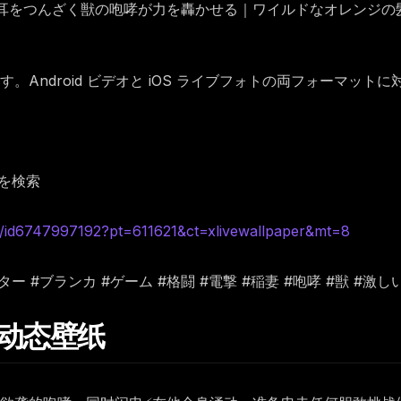
耳をつんざく獣の咆哮が力を轟かせる｜ワイルドなオレンジの
Android ビデオと iOS ライブフォトの両フォーマット
を検索
d6747997192?pt=611621&ct=xlivewallpaper&mt=8
トファイター #ブランカ #ゲーム #格闘 #電撃 #稲妻 #咆哮 #獣 #
卡 动态壁纸