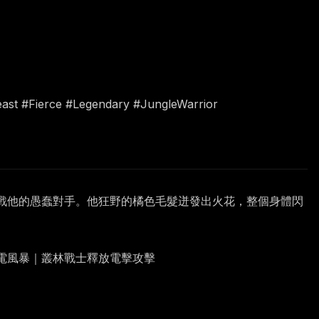
east #Fierce #Legendary #JungleWarrior
戰他的愚蠢對手。他狂野的橘色毛髮迸發出火花，整個身體閃
電風暴｜叢林戰士釋放電擊攻擊