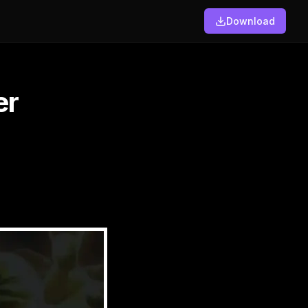
Download
er