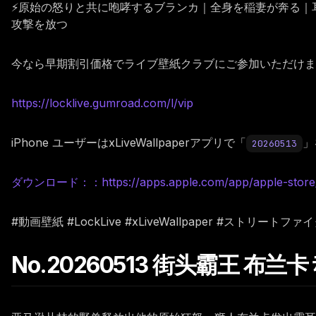
⚡原始の怒りと共に咆哮するブランカ｜全身を稲妻が奔る｜
攻撃を放つ
今なら早期割引価格でライブ壁紙クラブにご参加いただけます。
https://locklive.gumroad.com/l/vip
iPhone ユーザーはxLiveWallpaperアプリで「
」
20260513
ダウンロード：：https://apps.apple.com/app/apple-store/i
#動画壁紙 #LockLive #xLiveWallpaper #ストリー
No.20260513 街头霸王 布兰