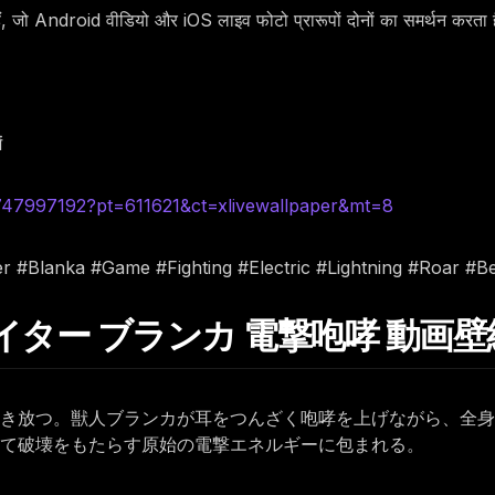
हैं, जो Android वीडियो और iOS लाइव फोटो प्रारूपों दोनों का समर्थन करता 
ं
6747997192?pt=611621&ct=xlivewallpaper&mt=8
er #Blanka #Game #Fighting #Electric #Lightning #Roar #B
ファイター ブランカ 電撃咆哮 動画壁
き放つ。獣人ブランカが耳をつんざく咆哮を上げながら、全身
て破壊をもたらす原始の電撃エネルギーに包まれる。