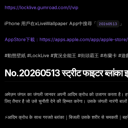
https://locklive.gumroad.com/l/vip
iPhone 用戶在xLiveWallpaper App中搜尋「
」
20260513
AppStore下載：https://apps.apple.com/app/apple-store/
#動態壁紙 #LockLive #實況全能王 #街頭霸王 #布蘭卡 #遊
No.20260513 स्ट्रीट फाइटर ब्लांका इल
अमेज़न जंगल का जंगली जानवर अपनी आदिम क्रोध को उजागर करता है। हरा शेर
लिए तैयार है जो उसे चुनौती देने की हिम्मत करेगा। उसके जंगली नारंगी बालों 
⚡आदिम क्रोध के साथ गरजते ब्लांका｜बिजली उसके शरीर से चमकती｜बहरेपन 