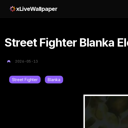
xLiveWallpaper
Street Fighter Blanka E
2026-05-13
Street Fighter
Blanka