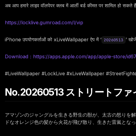
अब आप हमारे लाइव वॉलपेपर क्लब में आर्ली बर्ड कीमत पर शामिल हो सकते 
https://locklive.gumroad.com/l/vip
iPhone उपयोगकर्ताओं को xLiveWallpaper ऐप में ‘
’ खोजे
20260513
Download：https://apps.apple.com/app/apple-store/id
#LiveWallpaper #LockLive #xLiveWallpaper #StreetFight
No.20260513 ストリート
アマゾンのジャングルを生きる野生の獣が、太古の怒りを解
ドなオレンジ色の髪から火花が飛び散り、生きた雷嵐となっ