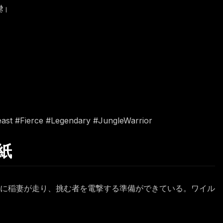
है।
east #Fierce #Legendary #JungleWarrior
紙
に稲妻が走り、挑む者を電撃する準備ができている。ワイル