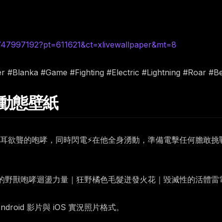
6747997192?pt=611621&ct=xlivewallpaper&mt=8
er #Blanka #Game #Fighting #Electric #Lightning #Roar #B
卡 動態壁紙
耳欲聾的咆哮，同時閃電⚡在他全身湧動，準備電擊任何膽敢挑
的野獸咆哮迴盪力量｜狂野橘色毛髮迸發火花｜毀滅性的活體雷
oid 影片與 iOS 實況照片格式。