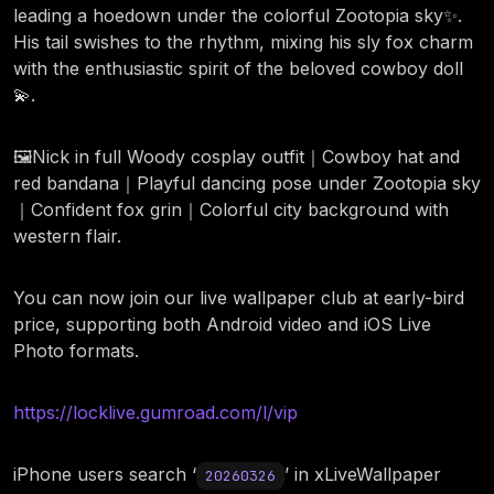
leading a hoedown under the colorful Zootopia sky✨.
His tail swishes to the rhythm, mixing his sly fox charm
with the enthusiastic spirit of the beloved cowboy doll
💫.
🖼️Nick in full Woody cosplay outfit｜Cowboy hat and
red bandana｜Playful dancing pose under Zootopia sky
｜Confident fox grin｜Colorful city background with
western flair.
You can now join our live wallpaper club at early-bird
price, supporting both Android video and iOS Live
Photo formats.
https://locklive.gumroad.com/l/vip
iPhone users search ‘
’ in xLiveWallpaper
20260326