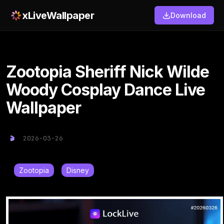
xLiveWallpaper
Download
Zootopia Sheriff Nick Wilde
Woody Cosplay Dance Live
Wallpaper
2026-03-26
Zootopia
Disney