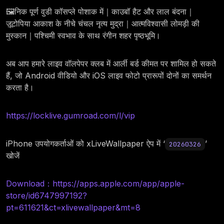
🖼️निक पूर्ण वुडी कॉसप्ले पोशाक में｜काउबॉ हैट और लाल बंदना｜
ज़ूटोपिया आकाश के नीचे चंचल नृत्य मुद्रा｜आत्मविश्वासी लोमड़ी की
मुस्कान｜पश्चिमी स्वभाव के साथ रंगीन शहर पृष्ठभूमि।
अब आप हमारे लाइव वॉलपेपर क्लब में आर्ली बर्ड कीमत पर शामिल हो सकते
हैं, जो Android वीडियो और iOS लाइव फोटो प्रारूपों दोनों का समर्थन
करता है।
https://locklive.gumroad.com/l/vip
iPhone उपयोगकर्ताओं को xLiveWallpaper ऐप में ‘
’
20260326
खोजें
Download：https://apps.apple.com/app/apple-
store/id6747997192?
pt=611621&ct=xlivewallpaper&mt=8