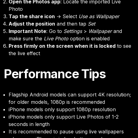
Open the Photos app
: Locate the imported Live
Photo
Tap the share icon
→ Select
Use as Wallpaper
Adjust the position
and then tap
Set
Important Note
: Go to
Settings
>
Wallpaper
and
make sure the
Live Photo
option is enabled
Press firmly on the screen when it is locked
to see
the live effect
Performance Tips
Flagship Android models can support 4K resolution;
for older models, 1080p is recommended
iPhone models only support 1080p resolution
iPhone models only support Live Photos of 1-2
seconds in length
It is recommended to pause using live wallpapers