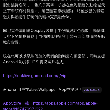
擺出跳舞姿勢，一隻爪子高舉，彷彿在色彩繽紛的動物城天
空下帶領鄉村舞蹈✨。尾巴隨著節奏擺動，將他狡黠的狐狸
魅力與熱情牛仔玩偶的精神完美融合💫。
🖼️尼克全套胡迪Cosplay裝扮｜牛仔帽與紅色領巾｜動物城
天空下的俏皮舞姿｜自信的狐狸笑容｜帶有西部風情的多彩
城市背景。
現在您可以以早鳥價加入我們的動態桌布俱樂部，同時支援
Android 影片與 iOS 實況照片格式。
https://locklive.gumroad.com/l/vip
iPhone 用戶在xLiveWallpaper App中搜尋「
」
20260326
AppStore下載：https://apps.apple.com/app/apple-
store/id6747997192?