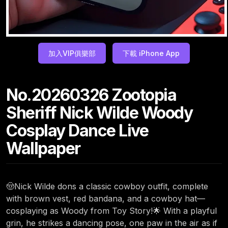
加入VIP俱樂部
下載 iPhone App
No.20260326 Zootopia
Sheriff Nick Wilde Woody
Cosplay Dance Live
Wallpaper
🤠Nick Wilde dons a classic cowboy outfit, complete
with brown vest, red bandana, and a cowboy hat—
cosplaying as Woody from Toy Story!🌟 With a playful
grin, he strikes a dancing pose, one paw in the air as if