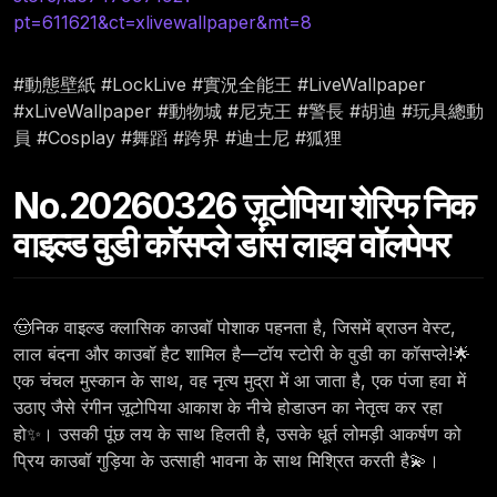
pt=611621&ct=xlivewallpaper&mt=8
#動態壁紙 #LockLive #實況全能王 #LiveWallpaper
#xLiveWallpaper #動物城 #尼克王 #警長 #胡迪 #玩具總動
員 #Cosplay #舞蹈 #跨界 #迪士尼 #狐狸
No.20260326 ज़ूटोपिया शेरिफ निक
वाइल्ड वुडी कॉसप्ले डांस लाइव वॉलपेपर
🤠निक वाइल्ड क्लासिक काउबॉ पोशाक पहनता है, जिसमें ब्राउन वेस्ट,
लाल बंदना और काउबॉ हैट शामिल है—टॉय स्टोरी के वुडी का कॉसप्ले!🌟
एक चंचल मुस्कान के साथ, वह नृत्य मुद्रा में आ जाता है, एक पंजा हवा में
उठाए जैसे रंगीन ज़ूटोपिया आकाश के नीचे होडाउन का नेतृत्व कर रहा
हो✨। उसकी पूंछ लय के साथ हिलती है, उसके धूर्त लोमड़ी आकर्षण को
प्रिय काउबॉ गुड़िया के उत्साही भावना के साथ मिश्रित करती है💫।