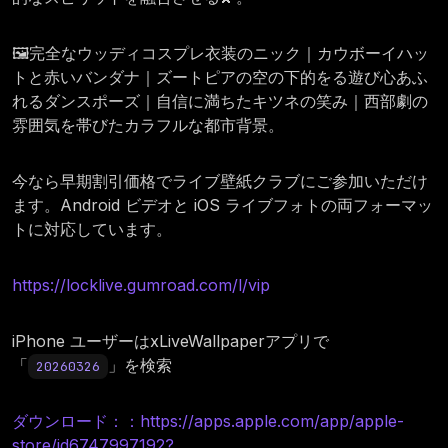
🖼️完全なウッディコスプレ衣装のニック｜カウボーイハッ
トと赤いバンダナ｜ズートピアの空の下的をる遊び心あふ
れるダンスポーズ｜自信に満ちたキツネの笑み｜西部劇の
雰囲気を帯びたカラフルな都市背景。
今なら早期割引価格でライブ壁紙クラブにご参加いただけ
ます。Android ビデオと iOS ライブフォトの両フォーマッ
トに対応しています。
https://locklive.gumroad.com/l/vip
iPhone ユーザーはxLiveWallpaperアプリで
「
」を検索
20260326
ダウンロード：：https://apps.apple.com/app/apple-
store/id6747997192?