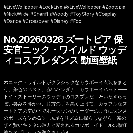
#LiveWallpaper #LockLive #xLiveWallpaper #Zootopia
#NickWilde #Sheriff #Woody #ToyStory #Cosplay
#Dance #Crossover #Disney #Fox
No.20260326 ズートピア 保
安官ニック・ワイルド ウッデ
ィコスプレダンス 動画壁紙
🤠ニック・ワイルドがクラシックなカウボーイ衣装をまと
う。茶色のベスト、赤いバンダナ、カウボーイハット——
トイ・ストーリーのウッディのコスプレだ！🌟いたずらっ
ぽい笑みを浮かべ、片方の手を高く上げて、カラフルなズ
ートピアの空の下でホーダウンのリーダーのようにダンス
のポーズを決める✨。尻尾をリズムに揺らしながら、彼の
ずる賢いキツネの魅力と愛されるカウボーイドールの熱狂
的なスピリットを融合させる💫。