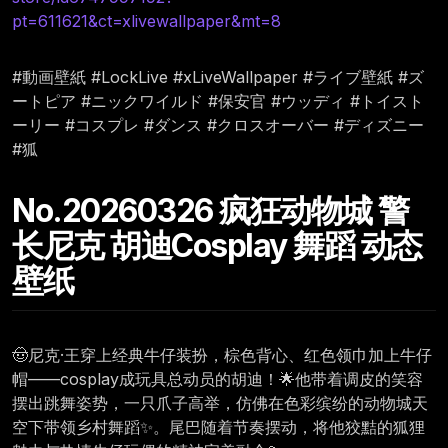
pt=611621&ct=xlivewallpaper&mt=8
#動画壁紙 #LockLive #xLiveWallpaper #ライブ壁紙 #ズ
ートピア #ニックワイルド #保安官 #ウッディ #トイスト
ーリー #コスプレ #ダンス #クロスオーバー #ディズニー
#狐
No.20260326 疯狂动物城 警
长尼克 胡迪Cosplay 舞蹈 动态
壁纸
🤠尼克·王穿上经典牛仔装扮，棕色背心、红色领巾加上牛仔
帽——cosplay成玩具总动员的胡迪！🌟他带着调皮的笑容
摆出跳舞姿势，一只爪子高举，仿佛在色彩缤纷的动物城天
空下带领乡村舞蹈✨。尾巴随着节奏摆动，将他狡黠的狐狸