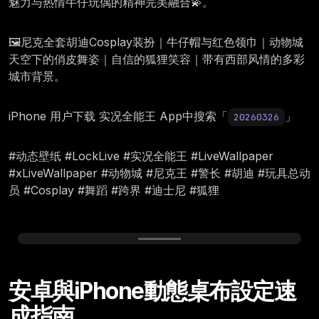
魅力与热情牛仔玩偶的精神完美融合💫。
🖼️尼克全套胡迪Cosplay装扮｜牛仔帽与红色领巾｜动物城
天空下的俏皮舞姿｜自信的狐狸笑容｜带有西部风情的多彩
城市背景。
iPhone 用户下载 实况全能王 App中搜索「
」
20260326
#动态壁纸 #LockLive #实况全能王 #LiveWallpaper
#xLiveWallpaper #动物城 #尼克王 #警长 #胡迪 #玩具总动
员 #Cosplay #舞蹈 #跨界 #迪士尼 #狐狸
Thursday, March 26
安卓與iPhone動態桌布設定速
成指南