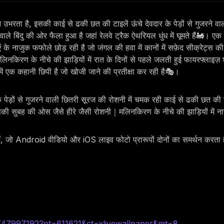
भरता है, इसकी काई से ढकी छत की टाइलें ऊंचे देवदार के पेड़ों से गुजरने वाली
ने वाले बिंदु की ओर फैला हुआ है जहां रेलवे ट्रैक ऐथरियल धुंध में घूमते हैं🚂
 के नाजुक फफोले छोड़ रही है जो जंगल की हवा में कानों में सफ़ेद सीक्रेट्स की
किरण के नीचे की झाड़ियों में रात के दिनों से पहले जलती हुई फायरफ्लाइज़ श
 में एक कहानी छिपी है जो खोजी जाने की प्रतीक्षा कर रही है🎭।
 पेड़ों से गुजरने वाली छितरी सूरज की रोशनी में चमक रही काई से ढकी छत की 
चिपकी सुबह की ओस जैसे हीरे जैसी रोशनी｜मलिनकिरण के नीचे की झाड़ियों में न
हैं, जो Android वीडियो और iOS लाइव फोटो प्रारूपों दोनों का समर्थन करता 
6747997192?pt=611621&ct=xlivewallpaper&mt=8