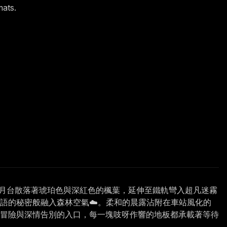
mats.
。月台散落著琥珀色與深紅色的楓葉，延伸至鐵軌彎入超凡迷霧
語的秘密般融入森林空氣☁️。柔和的晨露沾附在車站風化的
忘冒險與深情告別的入口，每一塊吱呀作響的地板都承載著等待