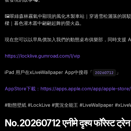
🖼️翠綠森林霧氣中顯現的風化木製車站｜穿過雪松灑落的
樑｜暮色灌木叢中翩翩起舞的螢火蟲。
現在您可以以早鳥價加入我們的動態桌布俱樂部，同時支援 Andr
https://locklive.gumroad.com/l/vip
iPad 用戶在xLiveWallpaper App中搜尋「
」
20260712
AppStore下載：https://apps.apple.com/app/apple-store/
#動態壁紙 #LockLive #實況全能王 #LiveWallpaper #xL
No.20260712 एनीमे दृश्य फॉरेस्ट ट्रेन 