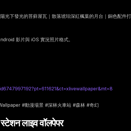
斑駁陽光下發光的苔蘚屋瓦｜散落琥珀深紅楓葉的月台｜銅色配件
oid 影片與 iOS 實況照片格式。
id6747997192?pt=611621&ct=xlivewallpaper&mt=8
iveWallpaper #動漫場景 #深林火車站 #森林 #奇幻
स्टेशन लाइव वॉलपेपर