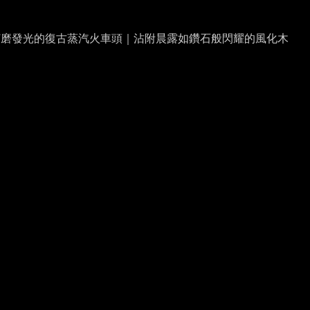
打磨發光的復古蒸汽火車頭｜沾附晨露如鑽石般閃耀的風化木