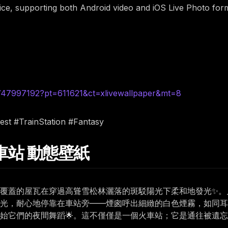
rice, supporting both Android video and iOS Live Photo for
6747997192?pt=611621&ct=xlivewallpaper&mt=8
est #TrainStation #Fantasy
火車站 動態壁紙
蘚覆蓋的屋瓦在穿過高聳雪松林灑落的斑駁陽光下柔和地發光✨
發光，耐心地停靠在車站旁——煙囪呼出細緻的白色煙霧，如同耳
始它們的夜間舞蹈🌟。這不僅僅是一個火車站；它是通往被遺