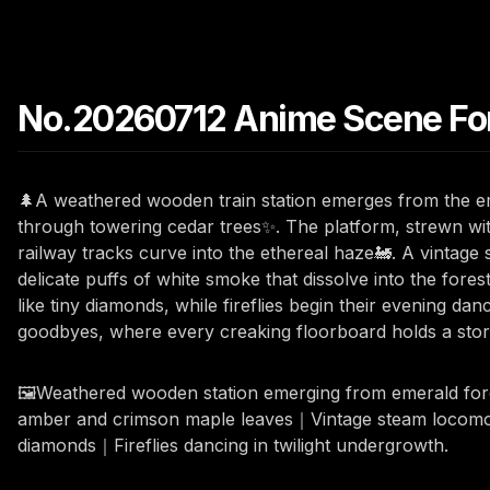
No.20260712 Anime Scene Fore
🌲A weathered wooden train station emerges from the emer
through towering cedar trees✨. The platform, strewn wit
railway tracks curve into the ethereal haze🚂. A vintage 
delicate puffs of white smoke that dissolve into the fore
like tiny diamonds, while fireflies begin their evening dan
goodbyes, where every creaking floorboard holds a story
🖼️Weathered wooden station emerging from emerald for
amber and crimson maple leaves｜Vintage steam locomotiv
diamonds｜Fireflies dancing in twilight undergrowth.