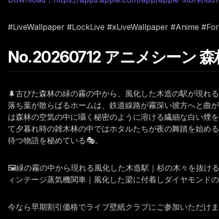
#LiveWallpaper #LockLive #xLiveWallpaper #Anime #For
No.20260712 アニメシーン
🌲古びた森林の緑の霧の中から、風化した木造の駅が現れ
落ち葉が散らばるホームは、鉄道線路が霧深い彼方へと曲が
は森林の空気の中に囁く秘密のように溶ける繊細な白い煙を
て夕暮れ時の雑木林の中ではホタルたちが夜の舞踏を始める
待つ物語を秘めている🎭。
🖼️緑の霧の中から現れる風化した木造駅｜杉の木々を抜
ィンテージ蒸気機関車｜風化した梁に付着しダイヤモンドの
今なら早期割引価格でライブ壁紙クラブにご参加いただけます。