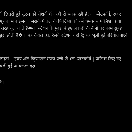
 छितरी हुई सूरज की रोशनी में नरमी से चमक रही हैं✨। प्लेटफॉर्म, एम्बर
। एक पुराना भाप इंजन, जिसके पीतल के फिटिंग्स को गर्म चमक से पॉलिश किया
 तरह घुल जाते हैं☁️। स्टेशन के मुरझाये हुए लकड़ी के बीमों पर नरम सुबह
ुरू होती हैं🌟। यह केवल एक रेलवे स्टेशन नहीं है; यह भूली हुई परियोजनाओं
टाइलें｜एम्बर और क्रिमसन मेपल पत्तों से भरा प्लेटफॉर्म｜पॉलिश किए गए
ाचती हुई फायरफ्लाइज़।
है।