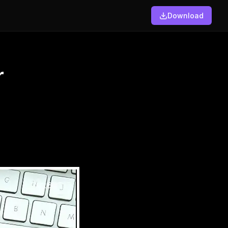
Download
r