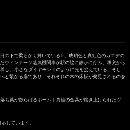
れ日の下で柔らかく輝いている✨。琥珀色と真紅色のカエデの
れたヴィンテージ蒸気機関車が駅の脇に静かに佇み、煙突から
付着し、小さなダイヤモンドのように光を捉えている。そし
れへと繋がる扉であり、それぞれの木の床板が発見されるのを
の落ち葉が散らばるホーム｜真鍮の金具が磨き上げられたヴ
に対応しています。