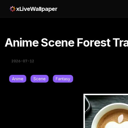
xLiveWallpaper
Anime Scene Forest Tra
2026-07-12
Anime
Scene
Fantasy