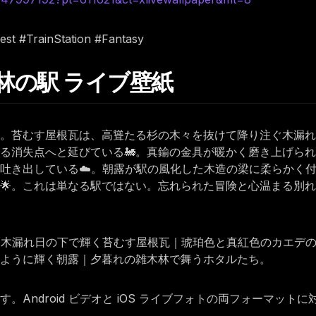
est #TrainStation #Fantasy
 森林の駅 ライブ壁紙
る。苔むす屋根瓦は、高聳たる杉の木々を抜けて降り注ぐ木漏
る消失点へと延びている🚂。真鍮の金具が暖かく磨き上げら
吐き出している☁️。朝露が駅の風化した木造の梁に柔らかく
🌟。これは単なる駅ではない。忘れられた冒険と心温まる別
ける木漏れ日の下で輝く苔むす屋根瓦｜琥珀色と真紅色のカエデ
ように輝く朝露｜夕暮れの雑木林で舞うホタルたち。
Android ビデオと iOS ライブフォトの両フォーマット