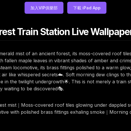
加入VIP俱樂部
下載 iPad App
st Train Station Live Wallpape
ald mist of an ancient forest, its moss-covered roof tiles g
h fallen maple leaves in vibrant shades of amber and crim
steam locomotive, its brass fittings polished to a warm glow
st air like whispered secrets☁️. Soft morning dew clings to 
ce in the twilight undergrowth🌟. This is not merely a train st
 waiting to be discovered🎭.
est mist｜Moss-covered roof tiles glowing under dappled s
e with polished brass fittings exhaling smoke｜Morning de