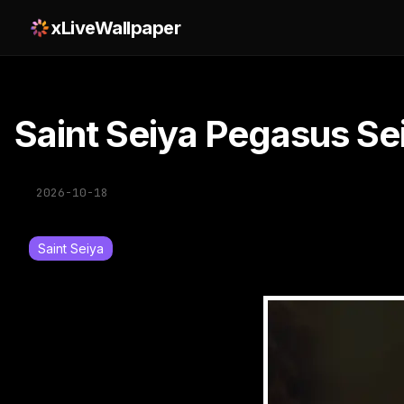
xLiveWallpaper
Saint Seiya Pegasus Se
2026-10-18
Saint Seiya