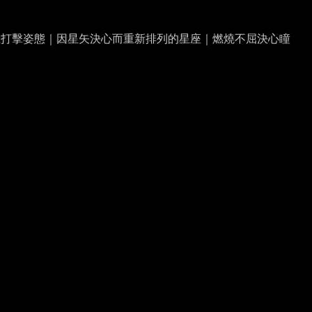
性打擊姿態｜因星矢決心而重新排列的星座｜燃燒不屈決心瞳