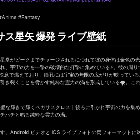
 #Anime #Fantasy
ペガサス星矢 爆発 ライブ壁紙
流星拳がピークまでチャージされるにつれて彼の身体は金色の光
れ、宇宙の力を一撃の破壊的な打撃に集めている⚡。彼の周り
決意で燃えており、瞳孔には宇宙の無限の広がりが映っている
を引き裂くことを脅かす純粋な霊力の渦を形成している🌪️。
｜神聖な輝きで輝くペガサスクロス｜後ろに引かれ宇宙の力を集
チパチと鳴る純粋な霊力の渦。
Android ビデオと iOS ライブフォトの両フォーマット