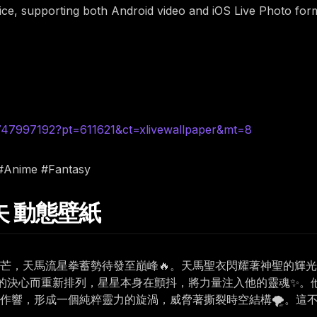
rice, supporting both Android video and iOS Live Photo for
6747997192?pt=611621&ct=xlivewallpaper&mt=8
 #Anime #Fantasy
星矢 動態壁紙
光芒，天馬流星拳蓄勢待發至巔峰🔥。天馬聖衣閃耀著神聖的輝
的決心而重新排列，星星本身在顫抖，將力量注入他的靈魂✨。
啪作響，形成一個純粹靈力的旋渦，威脅著撕裂時空結構🌪️。