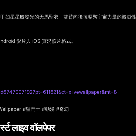
光鱗甲如星星般發光的天馬聖衣｜雙臂向後拉凝聚宇宙力量的毀滅
oid 影片與 iOS 實況照片格式。
id6747997192?pt=611621&ct=xlivewallpaper&mt=8
eWallpaper #聖鬥士 #動漫 #奇幻
स्ट लाइव वॉलपेपर