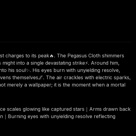
ist charges to its peak🔥. The Pegasus Cloth shimmers
 might into a single devastating strike⚡. Around him,
nto his soul✨. His eyes burn with unyielding resolve,
vens themselves🌌. The air crackles with electric sparks,
s not merely a wallpaper; it is the moment when a mortal
ance scales glowing like captured stars｜Arms drawn back
on｜Burning eyes with unyielding resolve reflecting