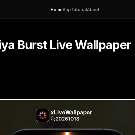
Home
App
Tutorial
About
iya Burst Live Wallpaper