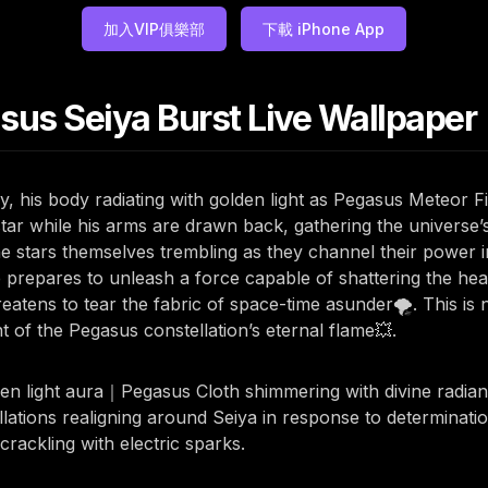
加入VIP俱樂部
下載 iPhone App
sus Seiya Burst Live Wallpaper
y, his body radiating with golden light as Pegasus Meteor F
star while his arms are drawn back, gathering the universe’s
the stars themselves trembling as they channel their power i
e prepares to unleash a force capable of shattering the hea
hreatens to tear the fabric of space-time asunder🌪️. This i
t of the Pegasus constellation’s eternal flame💥.
lden light aura｜Pegasus Cloth shimmering with divine radi
llations realigning around Seiya in response to determinati
crackling with electric sparks.