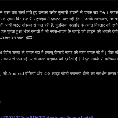
ट अपने चरम तक चार्ज होते हुए उसका शरीर सुनहरी रोशनी से चमक रहा है🔥। पेगा
 एक एकल विनाशकारी स्ट्राइक में इकट्ठा कर रही हैं⚡। उसके आसपास, नक्षत्रों क
ी आंखें अटूट संकल्प से जल रही हैं, पुतलियां ब्रह्मांड के अनंत विस्तार को दर्शा
ा का एक घूमता हुआ भंवर बनाती है जो स्पेस-टाइम के कपड़े को तोड़ने की धमकी दे
त अवतार बन जाता है💥।
लॉथ दैवीय चमक से चमक रहा है तराजू कैप्चर्ड स्टार की तरह चमक रहे हैं｜पीछे 
 संकल्प से जल रही आंखें अनंत ब्रह्मांड को दर्शाती हैं｜विद्युत स्पार्क से क्रैकल
हैं, जो Android वीडियो और iOS लाइव फोटो प्रारूपों दोनों का समर्थन करता 
ं
6747997192?pt=611621&ct=xlivewallpaper&mt=8