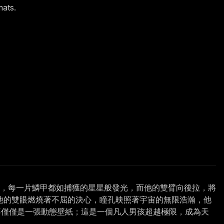
mats.
光，每一片鱗甲都如捕獲的星星般發光，而他的雙臂向後拉，將
他的雙眼燃燒著不屈的決心，瞳孔映照著宇宙的無限浩瀚，他
這不僅僅是一張動態壁紙；這是一個凡人男孩超越極限，成為天