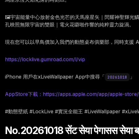
🖼️宇宙能量中心放射金色光芒的天馬座星矢｜閃耀神聖輝
孔映照無限宇宙的雙眼｜電火花噼啪作響的純粹靈力旋渦。
現在您可以以早鳥價加入我們的動態桌布俱樂部，同時支援 Andr
https://locklive.gumroad.com/l/vip
iPhone 用戶在xLiveWallpaper App中搜尋「
」
20261018
AppStore下載：https://apps.apple.com/app/apple-store/
#動態壁紙 #LockLive #實況全能王 #LiveWallpaper #xLiv
No.20261018 सेंट सेया पेगासस सेया बर्