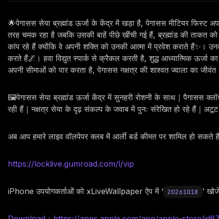
🌟पेगासस सेया ब्रह्मांड ऊर्जा के केंद्र में खड़ा है, पेगासस मीटियर फिस्
तरह चमक रहा है जबकि उसकी बाहें पीछे खींची गई हैं, ब्रह्मांड की ताकत को
कांप रहे हैं क्योंकि वे अपनी शक्ति को उनकी आत्मा में प्रवेश कराते हैं✨। उनक
करते हैं🌌। हवा विद्युत स्पार्क से क्रैकल करती है, शुद्ध आध्यात्मिक ऊर्ज
अपनी सीमाओं को पार करता है, पेगासस नक्षत्र की शाश्वत ज्वाला का जीवं
🖼️पेगासस सेया ब्रह्मांड ऊर्जा केंद्र में सुनहरी रोशनी के साथ｜पैगासस क्
रही हैं｜नक्षत्र सेया के दृढ़ संकल्प के जवाब में पुनः संरेखित हो रहे हैं｜अटूट
अब आप हमारे लाइव वॉलपेपर क्लब में आर्ली बर्ड कीमत पर शामिल हो सकते 
https://locklive.gumroad.com/l/vip
iPhone उपयोगकर्ताओं को xLiveWallpaper ऐप में ‘
’ खोजे
20261018
Download：https://apps.apple.com/app/apple-store/id