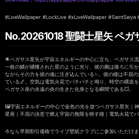
#LiveWallpaper #LockLive #xLiveWallpaper #SaintSeiya
No.20261018 聖闘士星矢 
🌟ペガサス星矢が宇宙エネルギーの中心に立ち、ペガサス
一枚の鱗が捕獲された星のように光り、彼の腕は後ろに引か
ながらその力を彼の魂に注ぎ込んでいる✨。彼の瞳は不屈の
ている🌌。空気は電気火花でパチパチと鳴り、時空の構造
ペガサス座の永遠の炎の生きた化身となる瞬間である💥。
🖼️宇宙エネルギーの中心で金色の光を放つペガサス星矢
星座｜不屈の決意で燃え宇宙の無限を映す瞳｜電気火花でパ
今なら早期割引価格でライブ壁紙クラブにご参加いただけます。