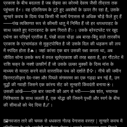
प्रकाश के बीच बदलता है जब सेइया का कोस्मो देवत्व जैसी तीव्रता तक
पहुंचता है⚡। वह एलिसियम के टूटे हुए अवशेषों के ऊपर तैर रहा है, उसके
सुनहरे कवच के दिव्य पंख किसी भी मर्त्य पेगासस से अधिक चौड़े फैले हुए हैं
——पंख व्यक्तिगत रूप से कीमती धातु में निर्मित हैं जो हर थपथपाहट के
साथ जलते हुए स्टारडस्ट के कण गिराते हैं✨। उसके ब्रेस्टप्लेट पर खुद
एथेना का परिपूर्ण प्रतीक है, पंखों वाला घोड़ा अब बारह-बिंदु वाले तारकीय
प्रकाश के प्रभामंडल से मुकुटपोषित है जो उसके दिल की धड़कन की लय
में स्पंदित होता है🔥। जहां कांसा एक बार उसकी रक्षा करता था, अब
जीवित सोना उसके रूप में तरल सूर्यप्रकाश की तरह बहता है, हर गौंटलेट में
राशि चक्र के नक्शे उत्कीर्ण हैं जो उसके उल्का मुक्कों के दिव्य मांस के
माध्यम से यात्रा करने वाले वास्तविक पथ को दर्शाते हैं🦅। नीचे की जमीन
क्रिस्टलीकृत देव-रक्त और पिघले संगमरमर का एक गड्ढा बन गई है, उन
युद्धों की गवाही जिसने एक कांस्य सेंट को सुनहरी किंवदंती बनाया☀️।
उसकी आंखें——एक बार जवानी की आग से भरी——अब शांत, भयानक
निश्चितता के साथ जलती हैं, एक योद्धा की जिसने पृथ्वी और स्वर्ग के बीच
की सीमाओं को भेद दिया है🌌।
🖼️नवजात तारे की चमक से धधकता गोल्ड पेगासस वस्त्र｜सुनहरे कवच में