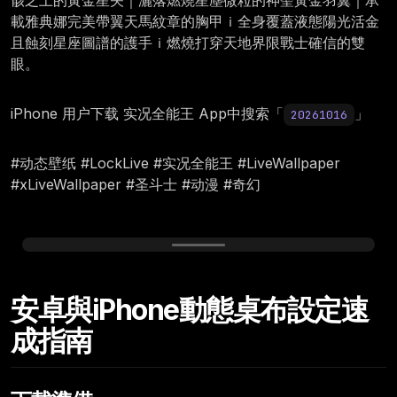
骸之上的黃金星矢｜灑落燃燒星塵微粒的神聖黃金羽翼｜承
載雅典娜完美帶翼天馬紋章的胸甲ｉ全身覆蓋液態陽光活金
且蝕刻星座圖譜的護手ｉ燃燒打穿天地界限戰士確信的雙
眼。
iPhone 用户下载 实况全能王 App中搜索「
」
20261016
#动态壁纸 #LockLive #实况全能王 #LiveWallpaper
#xLiveWallpaper #圣斗士 #动漫 #奇幻
Friday, October 16
安卓與iPhone動態桌布設定速
12:00
成指南