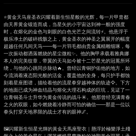
⭐黄金天马座圣衣闪耀着新生恒星般的光辉，每一片甲胄都
由天界黄金锻造而成，当星矢的小宇宙达到神一般的强度
时，在熔化的金色与刺眼的白色光芒之间流转⚡。他悬浮于
极乐净土的破碎残骸之上，黄金圣衣的神圣之翼展开的幅度
超越任何凡间天马——每一片羽毛都由贵金属精雕细琢，每
一次振动都洒落燃烧的星尘微粒✨。他的胸甲承载着雅典娜
本人的完美纹章，带翼的天马如今被十二芒星光的冠冕所环
绕，与他的心跳同步脉动🔥。曾经以青铜护佑他的地方，如
今流淌着液态阳光般的活金，覆盖他的全身，每只护手都蚀
刻着星座图谱，描绘着他的流星拳穿越神体的轨迹🦅。下方
的地面已成为神血结晶与熔化大理石构成的巨坑，见证了一
位青铜圣斗士升华为黄金传说的战斗☀️。他那曾经充满青春
之火的双眼，如今燃烧着冷静而可怕的确信——那是一位以
拳头打穿天地界限的战士才有的眼神🌌。
🖼️闪耀新生恒星光輝的黃金天馬座聖衣｜懸浮於極樂淨土殘