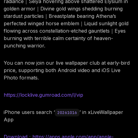
radiance｜Seiya hovering above shattered Elysium in
golden armor｜Divine gold wings shedding burning
stardust particles｜Breastplate bearing Athena’s
perfected winged horse emblem｜Liquid sunlight gold
flowing across constellation-etched gauntlets｜Eyes
burning with terrible calm certainty of heaven-
punching warrior.
You can now join our live wallpaper club at early-bird
price, supporting both Android video and iOS Live
Photo formats.
https://locklive.gumroad.com/l/vip
iPhone users search ‘
’ in xLiveWallpaper
20261016
App
Download：https://apps.apple.com/app/apple-