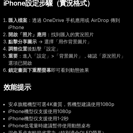
iPhone設定步驟（實況格式）
匯入檔案
：透過 OneDrive 手机應用或 AirDrop 傳到
iPhone
開啟「照片」應用
：找到匯入的實況照片
點擊分享圖示
→ 選擇「用作背景圖片」
調整位置
後點擊「設定」
重要
：進入「設定」>「背景圖片」，確認「原況照片」
選項已開啟
鎖定畫面下重壓螢幕
即可看到動態效果
效能提示
安卓旗艦機型可選4K畫質，舊機型建議使用1080p
iPhone機型仅支援使用1080p
iPhone機型仅支援使用1-2秒
iPhone低電量時建議暫停使用動態桌布
深色系桌布較節省電力（特別適合OLED螢幕）