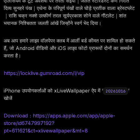
एलिसियम के टूटे अवशेषों पर तैरता सेइया｜जलते स्टारडस्ट कण गिराते
दिव्य सुनहरे पंख｜एथेना के परिपूर्ण पंखों वाले घोड़े प्रतीक वाला ब्रेस्टप्लेट
｜राशि चक्र नक्शे उत्कीर्ण तरल सूर्यप्रकाश सोने वाले गौंटलेट｜शांत
भयानक निश्चितता जलती आंखें जिन्होंने स्वर्ग भेद दिया।
अब आप हमारे लाइव वॉलपेपर क्लब में आर्ली बर्ड कीमत पर शामिल हो सकते
हैं, जो Android वीडियो और iOS लाइव फोटो प्रारूपों दोनों का समर्थन
करता है।
https://locklive.gumroad.com/l/vip
iPhone उपयोगकर्ताओं को xLiveWallpaper ऐप में ‘
’
20261016
खोजें
Download：https://apps.apple.com/app/apple-
store/id6747997192?
pt=611621&ct=xlivewallpaper&mt=8