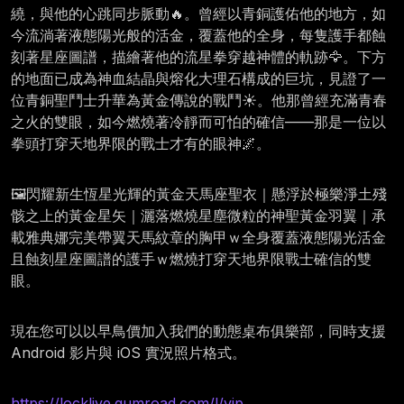
繞，與他的心跳同步脈動🔥。曾經以青銅護佑他的地方，如
今流淌著液態陽光般的活金，覆蓋他的全身，每隻護手都蝕
刻著星座圖譜，描繪著他的流星拳穿越神體的軌跡🦅。下方
的地面已成為神血結晶與熔化大理石構成的巨坑，見證了一
位青銅聖鬥士升華為黃金傳說的戰鬥☀️。他那曾經充滿青春
之火的雙眼，如今燃燒著冷靜而可怕的確信——那是一位以
拳頭打穿天地界限的戰士才有的眼神🌌。
🖼️閃耀新生恆星光輝的黃金天馬座聖衣｜懸浮於極樂淨土殘
骸之上的黃金星矢｜灑落燃燒星塵微粒的神聖黃金羽翼｜承
載雅典娜完美帶翼天馬紋章的胸甲ｗ全身覆蓋液態陽光活金
且蝕刻星座圖譜的護手ｗ燃燒打穿天地界限戰士確信的雙
眼。
現在您可以以早鳥價加入我們的動態桌布俱樂部，同時支援
Android 影片與 iOS 實況照片格式。
https://locklive.gumroad.com/l/vip