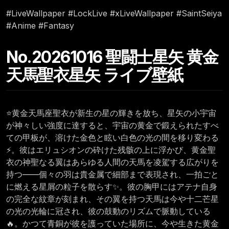
#LiveWallpaper #LockLive #xLiveWallpaper #SaintSeiya
#Anime #Fantasy
No.20261016 聖闘士星矢 黄金
天馬聖衣星矢 ライブ壁紙
⭐黄金天馬座聖衣が新生の星の輝きを放ち、星矢の小宇宙
が神々しい強度に達すると、宇宙の黄金で鍛えられたすべ
ての甲板が、溶けた金色と眩い白色の光の間を移り変わる
⚡。彼はエリュシオンの砕けた残骸の上に浮かび、黄金聖
衣の神聖なる翼はあらゆる人間の天馬を凌駕する広がりを
持つ——個々の羽は貴金属で細部まで表現され、一拍ごと
に燃える星屑の粒子を散らす✨。彼の胸甲にはアテナ自身
の完全な紋章が刻まれ、その翼を持つ天馬は今や十二芒星
の光の光輪に冠され、彼の鼓動のリズムで脈動している
🔥。かつて青銅が彼を護っていた場所に、今や生きた黄金