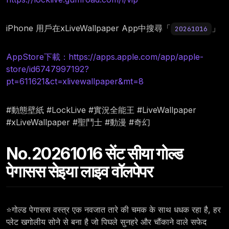
iPhone 用戶在xLiveWallpaper App中搜尋「
」
20261016
AppStore下載：https://apps.apple.com/app/apple-
store/id6747997192?
pt=611621&ct=xlivewallpaper&mt=8
#動態壁紙 #LockLive #實況全能王 #LiveWallpaper
#xLiveWallpaper #聖鬥士 #動漫 #奇幻
No.20261016 सेंट सीया गोल्ड
पेगासस सेइया लाइव वॉलपेपर
⭐गोल्ड पेगासस वस्त्र एक नवजात तारे की चमक के साथ धधक रहा है, हर
प्लेट खगोलीय सोने से बना है जो पिघले सुनहरे और चौंकाने वाले सफेद