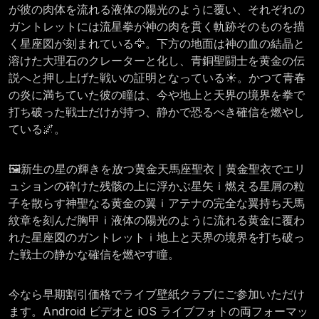
が彼の肉体を流れる液体の陽光のように覆い、それぞれの
ガントレットには流星拳が神の肉を貫く軌跡そのものを描
く星座図が刻まれている🦅。下方の地面は神の血の結晶と
溶けた大理石のクレーターと化し、青銅聖闘士を黄金の伝
説へと押し上げた戦いの証明となっている☀️。かつて青春
の炎に満ちていた彼の瞳は、今や地上と天界の境界を拳で
打ち破った戦士だけが持つ、静かで恐るべき確信を燃やし
ている🌌。
🖼️新生の星の輝きを放つ黄金天馬座聖衣｜黄金聖衣でエリ
ュションの砕けた残骸の上に浮かぶ星矢ｉ燃える星屑の粒
子を散らす神聖なる黄金の翼ｉアテナの完全な翼持ち天馬
紋章を刻んだ胸甲ｉ液体の陽光のように流れる黄金に覆わ
れた星座図のガントレットｉ地上と天界の境界を打ち破っ
た戦士の静かな確信を燃やす瞳。
今なら早期割引価格でライブ壁紙クラブにご参加いただけ
ます。Android ビデオと iOS ライブフォトの両フォーマッ