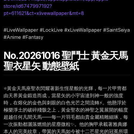
store/id6747997192?
pt=611621&ct=xlivewallpaper&mt=8
#LiveWallpaper #LockLive #xLiveWallpaper #SaintSeiya
#Anime #Fantasy
No.20261016 聖鬥士 黃金天馬
聖衣星矢 動態壁紙
⭐黃金天馬座聖衣閃耀著新生恆星般的光輝，每一片甲冑都
由天界黃金鍛造而成，當星矢的小宇宙達到神一般的強度
時，在熔化的金色與刺眼的白色光芒之間流轉⚡。他懸浮於
極樂淨土的破碎殘骸之上，黃金聖衣的神聖之翼展開的幅度
超越任何凡間天馬——每一片羽毛都由貴金屬精雕細琢，每
一次振動都灑落燃燒的星塵微粒✨。他的胸甲承載著雅典娜
本人的完美紋章，帶翼的天馬如今被十二芒星光的冠冕所環