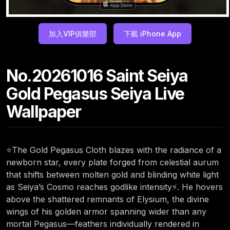
加入VIP俱樂部
下載 iPhone App
No.20261016 Saint Seiya
Gold Pegasus Seiya Live
Wallpaper
⭐The Gold Pegasus Cloth blazes with the radiance of a
newborn star, every plate forged from celestial aurum
that shifts between molten gold and blinding white light
as Seiya’s Cosmo reaches godlike intensity⚡. He hovers
above the shattered remnants of Elysium, the divine
wings of his golden armor spanning wider than any
mortal Pegasus—feathers individually rendered in