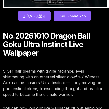
加入VIP俱樂部
下載 iPhone App
No.20261010 Dragon Ball
Goku Ultra Instinct Live
Wallpaper
Silver hair gleams with divine radiance, eyes
shimmering with an ethereal silver glow! ✨⚡ Witness
Goku as he masters Ultra Instinct — body moving on
pure instinct alone, transcending thought and reaction
speed to become the ultimate warrior.
You can now join our live wallpaper club at early-bird