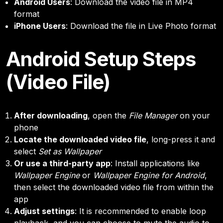
Android Users
: Download the video file in MP4
format
iPhone Users
: Download the file in Live Photo format
Android Setup Steps
(Video File)
After downloading
, open the
File Manager
on your
phone
Locate the downloaded video file
, long-press it and
select
Set as Wallpaper
Or use a third-party app
: Install applications like
Wallpaper Engine
or
Wallpaper Engine for Android
,
then select the downloaded video file from within the
app
Adjust settings
: It is recommended to enable loop
playback, and you can choose to mute the audio to