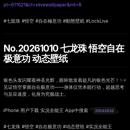
pt=611621&ct=xlivewallpaper&mt=8
#七龍珠 #悟空 #自在極意功 #動態壁紙 #LockLive
No.20261010 七龙珠 悟空自在
极意功 动态壁纸
银色头发闪耀着神圣光辉，眼眸散发着超凡的银色光芒！✨⚡
见证悟空掌握自在极意功——身体仅凭本能行动，超越思考
与反应速度，化身为究极战士。
iPhone 用户下载 实况全能王 App中搜索「
」
20261010
#七龙珠 #悟空 #自在极意功 #动态壁纸 #实况全能王