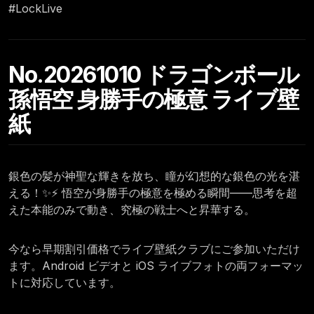
#LockLive
No.20261010 ドラゴンボール
孫悟空 身勝手の極意 ライブ壁
紙
銀色の髪が神聖な輝きを放ち、瞳が幻想的な銀色の光を湛
える！✨⚡ 悟空が身勝手の極意を極める瞬間——思考を超
えた本能のみで動き、究極の戦士へと昇華する。
今なら早期割引価格でライブ壁紙クラブにご参加いただけ
ます。Android ビデオと iOS ライブフォトの両フォーマッ
トに対応しています。