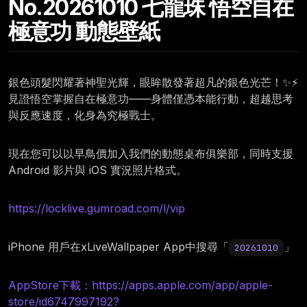
No.20261010 七龍珠 悟空自在
極意功 動態壁紙
銀色頭髮閃耀著神聖光輝，眼眸散發著超凡的銀色光芒！✨⚡
見證悟空掌握自在極意功——身體僅憑本能行動，超越思考
與反應速度，化身為究極戰士。
現在您可以以早鳥價加入我們的動態桌布俱樂部，同時支援
Android 影片與 iOS 實況照片格式。
https://locklive.gumroad.com/l/vip
iPhone 用戶在xLiveWallpaper App中搜尋「
」
20261010
AppStore下載：https://apps.apple.com/app/apple-
store/id6747997192?