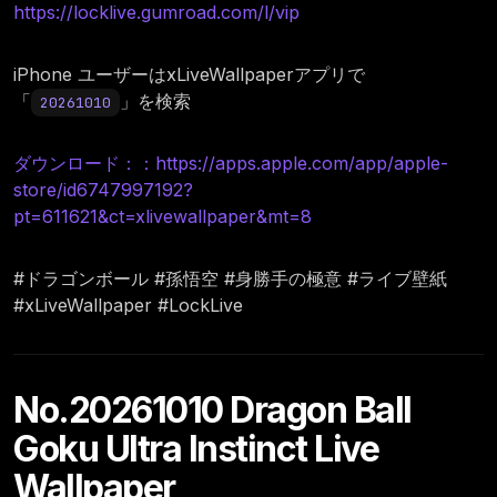
https://locklive.gumroad.com/l/vip
iPhone ユーザーはxLiveWallpaperアプリで
「
」を検索
20261010
ダウンロード：：https://apps.apple.com/app/apple-
store/id6747997192?
pt=611621&ct=xlivewallpaper&mt=8
#ドラゴンボール #孫悟空 #身勝手の極意 #ライブ壁紙
#xLiveWallpaper #LockLive
No.20261010 Dragon Ball
Goku Ultra Instinct Live
Wallpaper