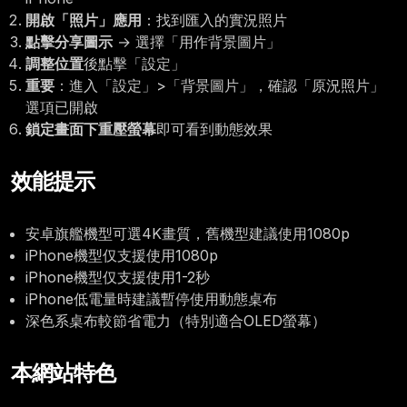
開啟「照片」應用
：找到匯入的實況照片
點擊分享圖示
→ 選擇「用作背景圖片」
調整位置
後點擊「設定」
重要
：進入「設定」>「背景圖片」，確認「原況照片」
選項已開啟
鎖定畫面下重壓螢幕
即可看到動態效果
效能提示
安卓旗艦機型可選4K畫質，舊機型建議使用1080p
iPhone機型仅支援使用1080p
iPhone機型仅支援使用1-2秒
iPhone低電量時建議暫停使用動態桌布
深色系桌布較節省電力（特別適合OLED螢幕）
本網站特色