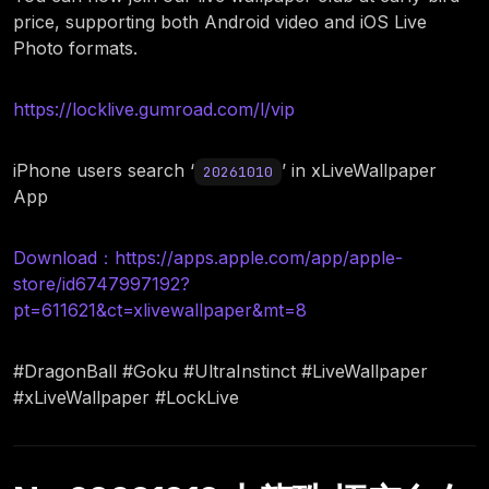
price, supporting both Android video and iOS Live
Photo formats.
https://locklive.gumroad.com/l/vip
iPhone users search ‘
’ in xLiveWallpaper
20261010
App
Download：https://apps.apple.com/app/apple-
store/id6747997192?
pt=611621&ct=xlivewallpaper&mt=8
#DragonBall #Goku #UltraInstinct #LiveWallpaper
#xLiveWallpaper #LockLive