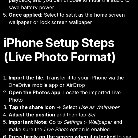
save battery power
Once applied
: Select to set it as the home screen
wallpaper or lock screen wallpaper
iPhone Setup Steps
(Live Photo Format)
Import the file
: Transfer it to your iPhone via the
OneDrive mobile app or AirDrop
Open the Photos app
: Locate the imported Live
Photo
Tap the share icon
→ Select
Use as Wallpaper
Adjust the position
and then tap
Set
Important Note
: Go to
Settings
>
Wallpaper
and
make sure the
Live Photo
option is enabled
Press firmly on the screen when it is locked
to see