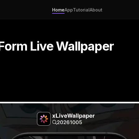
Home
App
Tutorial
About
Form Live Wallpaper