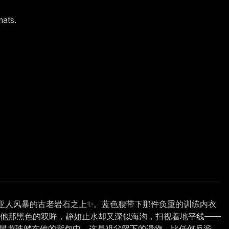
mats.
亚人风暴的古老岩石之上✨。蓝色腰带下那件负重的训练内衣
。他那黑色的双眸，静如止水却又深似海沟，扫视着地平线——
四星龙珠躺在他的背包中，这是祖父留下的遗物，比任何反派、