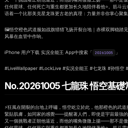
任何星球、任何死亡与重生都更加长久地陪伴着他⭐。筋斗云
语着一个比那美克星龙珠更古老的真理：力量并非你掌心聚集
🖼️悟空橙色武道服如战旗猎猎飞扬开裂台地｜赤裸双脚稳
风暴在血管中作响。
iPhone 用户下载 实况全能王 App中搜索「
」
20261005
#LiveWallpaper #LockLive #实况全能王 #七龙珠 #孙悟
No.20261005 七龍珠 悟空基
⚡狂風在開裂的台地上呼嘯，悟空屹立於此，他那橙色的武道
緊貼肌膚，如同家的感覺——提醒著人們，即使是宇宙最強的
又一個挑戰者正朝他逼近，而他的嘴角微微上揚——那不是傲
任何星球、任何死亡與重生都更加長久地陪伴著他⭐。筋斗雲