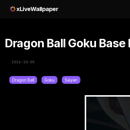
xLiveWallpaper
Dragon Ball Goku Base 
2026-10-05
Dragon Ball
Goku
Saiyan