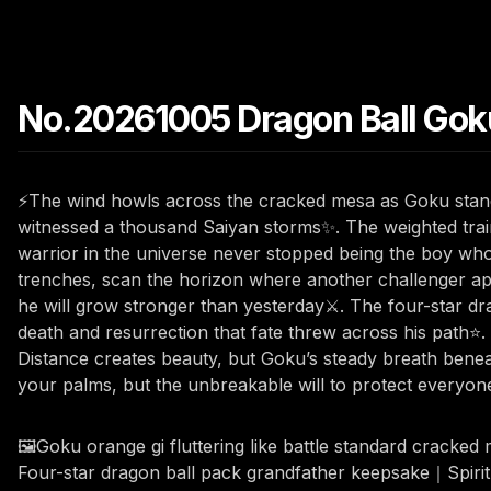
No.20261005 Dragon Ball Gok
⚡The wind howls across the cracked mesa as Goku stands wi
witnessed a thousand Saiyan storms✨. The weighted traini
warrior in the universe never stopped being the boy who
trenches, scan the horizon where another challenger app
he will grow stronger than yesterday⚔️. The four-star dra
death and resurrection that fate threw across his path⭐. N
Distance creates beauty, but Goku’s steady breath beneat
your palms, but the unbreakable will to protect everyon
🖼️Goku orange gi fluttering like battle standard crac
Four-star dragon ball pack grandfather keepsake｜Spirit 