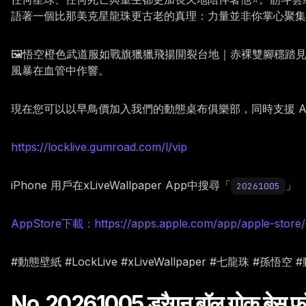
語著一個比那美克星龍珠更古老的真理：力量並非你掌心聚集
🖼️悟空橙色武道服如戰旗獵獵飛揚開裂台地｜赤裸雙腳穩
風暴在血管中作響。
現在您可以以早鳥價加入我們的動態桌布俱樂部，同時支援 Andr
https://locklive.gumroad.com/l/vip
iPhone 用戶在xLiveWallpaper App中搜尋「
」
20261005
AppStore下載：https://apps.apple.com/app/apple-store/
#動態壁紙 #LockLive #xLiveWallpaper #七龍珠 #孫悟空
No.20261005 ड्रैगन बॉल गोकू बेस फॉर