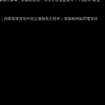
線｜四星龍珠背包中祖父遺物長久陪伴｜冒險精神如閃電等待