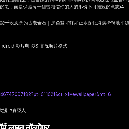
的氣，而是保護每一個曾相信你的人的那份不可摧毀的意志🌅。
踏見證千次風暴的古老岩石｜黑色雙眸靜如止水深似海溝掃視地平
oid 影片與 iOS 實況照片格式。
id6747997192?pt=611621&ct=xlivewallpaper&mt=8
 #動漫 #賽亞人
्म लाइव वॉलपेपर