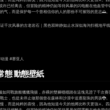
或许已经离去，但冒险的精神仍如等待风暴的闪电般在他血管中
的气，而是保护每一个曾相信你的人的那份不可摧毁的意志🌅。
踏见证千次风暴的古老岩石｜黑色双眸静如止水深似海沟扫视地平
空 #动漫 #赛亚人
礎常態 動態壁紙
服如同戰旗般獵獵飛揚，赤裸的雙腳穩穩踏在這塊見證了千次賽
戰士，也從未停止做那個曾在森林和沙漠中追逐龍珠的男孩🐉
慢，而是純粹的喜悅，因為他知道今天的他將比昨天更強⚔️。
或許已經離去，但冒險的精神仍如等待風暴的閃電般在他血管中