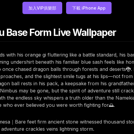
加入VIP俱樂部
下載 iPhone App
u Base Form Live Wallpaper
th his orange gi fluttering like a battle standard, his bar
ng undershirt beneath his familiar blue sash feels like ho
 once chased dragon balls through forests and deserts🐉. H
roaches, and the slightest smile tugs at his lips—not from
gon ball rests in his pack, a keepsake from his grandfather 
imbus may be gone, but the spirit of adventure still crackles
h the endless sky whispers a truth older than the Namekian
e who ever believed you were worth fighting for🌅.
ked mesa｜Bare feet firm ancient stone witnessed thousand s
adventure crackles veins lightning storm.