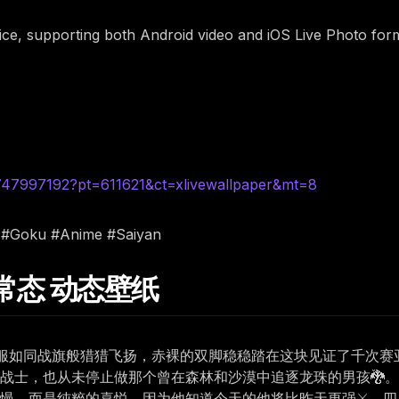
rice, supporting both Android video and iOS Live Photo for
6747997192?pt=611621&ct=xlivewallpaper&mt=8
l #Goku #Anime #Saiyan
础常态 动态壁纸
服如同战旗般猎猎飞扬，赤裸的双脚稳稳踏在这块见证了千次赛
战士，也从未停止做那个曾在森林和沙漠中追逐龙珠的男孩🐉
慢，而是纯粹的喜悦，因为他知道今天的他将比昨天更强⚔️。