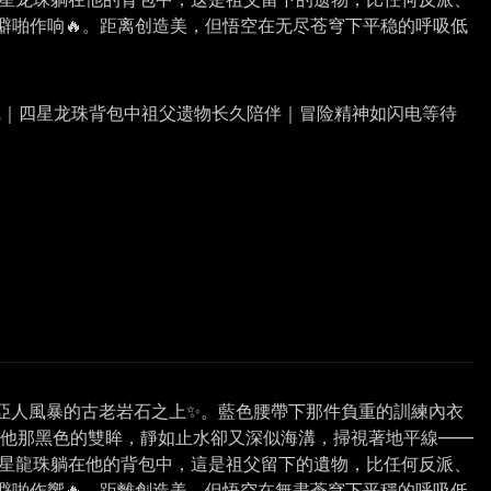
噼啪作响🔥。距离创造美，但悟空在无尽苍穹下平稳的呼吸低
线｜四星龙珠背包中祖父遗物长久陪伴｜冒险精神如闪电等待
亞人風暴的古老岩石之上✨。藍色腰帶下那件負重的訓練內衣
。他那黑色的雙眸，靜如止水卻又深似海溝，掃視著地平線——
四星龍珠躺在他的背包中，這是祖父留下的遺物，比任何反派、
噼啪作響🔥。距離創造美，但悟空在無盡蒼穹下平穩的呼吸低