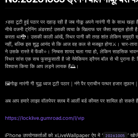
⚡हवा टूटी हुई पठार पर दहाड़ रही है जब गोकू अपने नारंगी गी के साथ खड़ा ह
नीचे वजनी ट्रेनिंग अंडरशर्ट उसकी त्वचा के खिलाफ घर जैसा महसूस होती है 
करता था🐉। उसकी काली आंखें, स्थिर पानी की तरह शांत लेकिन समुद्री खाइ
नहीं, बल्कि इस शुद्ध आनंद से कि आज वह कल से मजबूत होगा⚔️। चार-तारा ड
ने उसके रास्ते में फेंकी⭐। निम्बस शायद चला गया हो, लेकिन साहसिक भावन
स्थिर सांस एक सच फुसफुसाती है जो नेमेकियन ड्रैगन बॉल से भी पुराना है: 
विश्वास किया कि आप लड़ने लायक हैं🌅।
🖼️गोकू नारंगी गी युद्ध ध्वज टूटी पठार｜नंगे पैर प्राचीन पत्थर हजार त
अब आप हमारे लाइव वॉलपेपर क्लब में आर्ली बर्ड कीमत पर शामिल हो सकते 
https://locklive.gumroad.com/l/vip
iPhone उपयोगकर्ताओं को xLiveWallpaper ऐप में ‘
’ खोजे
20261005