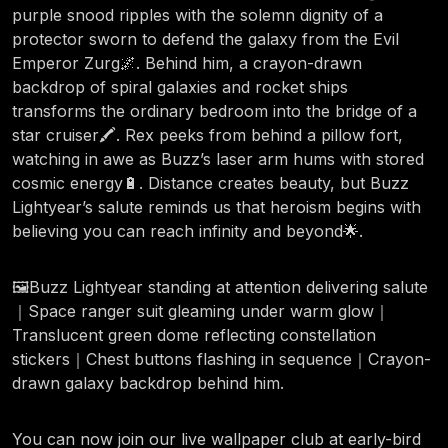
purple snood ripples with the solemn dignity of a
protector sworn to defend the galaxy from the Evil
Emperor Zurg🌌. Behind him, a crayon-drawn
backdrop of spiral galaxies and rocket ships
transforms the ordinary bedroom into the bridge of a
star cruiser🖍️. Rex peeks from behind a pillow fort,
watching in awe as Buzz’s laser arm hums with stored
cosmic energy🔋. Distance creates beauty, but Buzz
Lightyear’s salute reminds us that heroism begins with
believing you can reach infinity and beyond🌟.
🖼️Buzz Lightyear standing at attention delivering salute
｜Space ranger suit gleaming under warm glow｜
Translucent green dome reflecting constellation
stickers｜Chest buttons flashing in sequence｜Crayon-
drawn galaxy backdrop behind him.
You can now join our live wallpaper club at early-bird