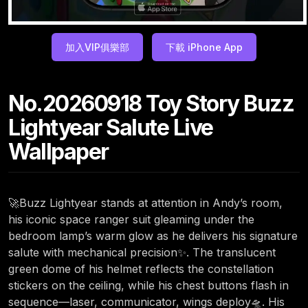
加入VIP俱樂部
下載 iPhone App
No.20260918 Toy Story Buzz
Lightyear Salute Live
Wallpaper
🚀Buzz Lightyear stands at attention in Andy’s room,
his iconic space ranger suit gleaming under the
bedroom lamp’s warm glow as he delivers his signature
salute with mechanical precision✨. The translucent
green dome of his helmet reflects the constellation
stickers on the ceiling, while his chest buttons flash in
sequence—laser, communicator, wings deploy🛸. His