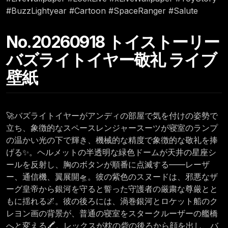
#BuzzLightyear #Cartoon #SpaceRanger #Salute
No.20260918 トイストーリー
バズライトイヤー敬礼 ライブ
壁紙
🚀バズライトイヤーがアンディの部屋で気を付けの姿勢で
立ち、象徴的なスペースレンジャースーツが寝室のランプ
の温かい光の下で輝き、機械的な精度で象徴的な敬礼を捧
げる✨。ヘルメットの半透明な緑色ドームが天井の星座シ
ールを反射し、胸のボタンが順番に点滅する——レーザ
ー、通信機、翼展開🛸。彼の紫色のスヌードは、邪悪なザ
ーグ皇帝から銀河を守ると誓った守護者の厳粛な尊厳とと
もに揺れる🌌。彼の後ろには、渦巻銀河とロケット船のク
レヨン画の背景が、普通の寝室をスタークルーザーの艦橋
へと変える🖍️。レックスが枕の砦の後ろから顔を出し、バ