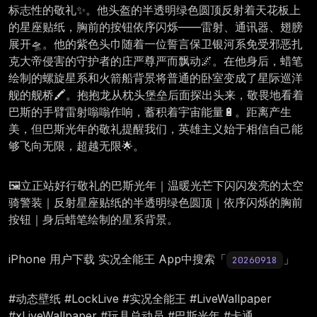
标志性的敬礼✨。他头盔的半透明绿色圆顶反射着天花板上
的星座贴纸，胸前的按钮依序闪烁——雷射、通讯器、翅膀
展开🛸。他的紫色头巾随着一位誓言保卫银河系免受邪恶扎
克大帝侵害的守护者的庄严尊严而飘动🌌。在他身后，蜡笔
绘制的螺旋星系和火箭船背景将普通的卧室变成了星际巡洋
舰的舰桥🖍️。抱抱龙从枕头堡垒后面探出头来，敬畏地看着
巴斯的手臂雷射嗡嗡作响，蓄积着宇宙能量🔋。距离产生
美，但巴斯光年的敬礼提醒我们，英雄主义始于相信自己能
够飞向无限，超越无限🌟。
🖼️立正站好行敬礼的巴斯光年｜温暖光芒下闪闪发亮的太空
骑警装｜反射星座贴纸的半透明绿色圆顶｜依序闪烁的胸前
按钮｜身后蜡笔绘制的星系背景。
iPhone 用户下载 实况全能王 App中搜索「
」
20260918
#动态壁纸 #LockLive #实况全能王 #LiveWallpaper
#xLiveWallpaper #玩具总动员 #巴斯光年 #卡通