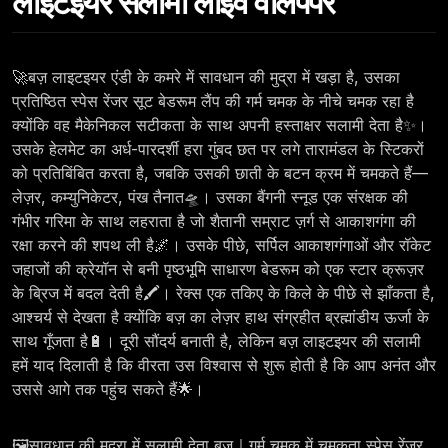
लाइटइयर सलामी लाइव वॉलपेपर
🚀बज़ लाइटइयर एंडी के कमरे में सावधान की मुद्रा में खड़ा है, उसका
प्रतिष्ठित स्पेस रेंजर सूट बेडरूम लैंप की गर्म चमक के नीचे चमक रहा है
क्योंकि वह मैकेनिकल सटीकता के साथ अपनी हस्ताक्षर सलामी देता है✨।
उसके हेलमेट का अर्ध-पारदर्शी हरा गुंबद छत पर लगे तारामंडल के स्टिकरों
को प्रतिबिंबित करता है, जबकि उसकी छाती के बटन क्रम में चमकते हैं—
लेज़र, कम्युनिकेटर, पंख तैनात🛸। उसका बैंगनी स्नूड एक संरक्षक की
गंभीर गरिमा के साथ लहराता है जो शैतानी सम्राट ज़र्ग से आकाशगंगा की
रक्षा करने की शपथ ली है🌌। उसके पीछे, सर्पिल आकाशगंगाओं और रॉकेट
जहाजों की क्रेयॉन से बनी पृष्ठभूमि साधारण बेडरूम को एक स्टार क्रूज़र
के ब्रिज में बदल देती है🖍️। रेक्स एक तकिए के किले के पीछे से झाँकता है,
आश्चर्य से देखता है क्योंकि बज़ का लेज़र हाथ संग्रहीत ब्रह्मांडीय ऊर्जा के
साथ गूँजता है🔋। दूरी सौंदर्य बनाती है, लेकिन बज़ लाइटइयर की सलामी
हमें याद दिलाती है कि वीरता उस विश्वास से शुरू होती है कि आप अनंत और
उससे आगे तक पहुंच सकते हैं🌟।
🖼️सावधान की मुद्रा में सलामी देता बज़｜गर्म चमक में चमकता स्पेस रेंजर