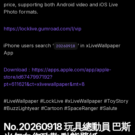
price, supporting both Android video and iOS Live
Photo formats.
https://locklive.gumroad.com/l/vip
iPhone users search ‘
’ in xLiveWallpaper
20260918
App
Download：https://apps.apple.com/app/apple-
store/id6747997192?
pt=611621&ct=xlivewallpaper&mt=8
#LiveWallpaper #LockLive #xLiveWallpaper #ToyStory
#BuzzLightyear #Cartoon #SpaceRanger #Salute
No.20260918 玩具總動員 巴斯