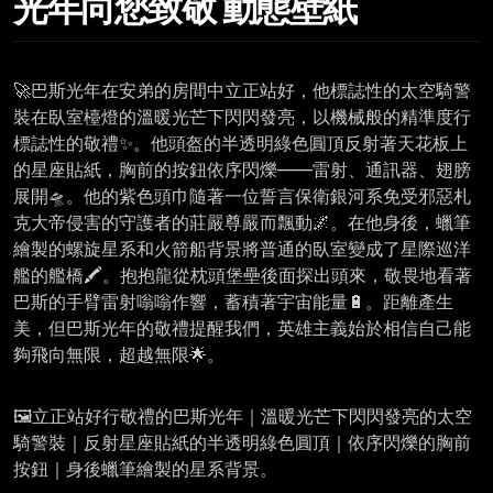
光年向您致敬 動態壁紙
🚀巴斯光年在安弟的房間中立正站好，他標誌性的太空騎警
裝在臥室檯燈的溫暖光芒下閃閃發亮，以機械般的精準度行
標誌性的敬禮✨。他頭盔的半透明綠色圓頂反射著天花板上
的星座貼紙，胸前的按鈕依序閃爍——雷射、通訊器、翅膀
展開🛸。他的紫色頭巾隨著一位誓言保衛銀河系免受邪惡札
克大帝侵害的守護者的莊嚴尊嚴而飄動🌌。在他身後，蠟筆
繪製的螺旋星系和火箭船背景將普通的臥室變成了星際巡洋
艦的艦橋🖍️。抱抱龍從枕頭堡壘後面探出頭來，敬畏地看著
巴斯的手臂雷射嗡嗡作響，蓄積著宇宙能量🔋。距離產生
美，但巴斯光年的敬禮提醒我們，英雄主義始於相信自己能
夠飛向無限，超越無限🌟。
🖼️立正站好行敬禮的巴斯光年｜溫暖光芒下閃閃發亮的太空
騎警裝｜反射星座貼紙的半透明綠色圓頂｜依序閃爍的胸前
按鈕｜身後蠟筆繪製的星系背景。