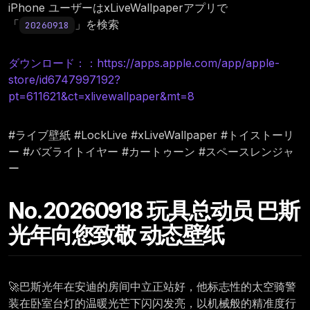
iPhone ユーザーはxLiveWallpaperアプリで
「
」を検索
20260918
ダウンロード：：https://apps.apple.com/app/apple-
store/id6747997192?
pt=611621&ct=xlivewallpaper&mt=8
#ライブ壁紙 #LockLive #xLiveWallpaper #トイストーリ
ー #バズライトイヤー #カートゥーン #スペースレンジャ
ー
No.20260918 玩具总动员 巴斯
光年向您致敬 动态壁纸
🚀巴斯光年在安迪的房间中立正站好，他标志性的太空骑警
装在卧室台灯的温暖光芒下闪闪发亮，以机械般的精准度行