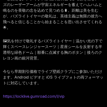
ズのレーザーアームが宇宙エネルギーを蓄えてハムハムと
鳴るのを畏敬の念を込めて見つめる🔋。距離は美を生む
が、バズライトイヤーの敬礼は、英雄主義は無限の彼方へ
飛べると信じることから始まることを思い出させてくれる
🌟。
🖼️気を付けで敬礼するバズライトイヤー｜温かい光の下で
輝くスペースレンジャースーツ｜星座シールを反射する半
透明な緑色ドーム｜順番に点滅する胸のボタン｜後ろのク
レヨン画の銀河背景。
今なら早期割引価格でライブ壁紙クラブにご参加いただけ
ます。Android ビデオと iOS ライブフォトの両フォーマッ
トに対応しています。
https://locklive.gumroad.com/l/vip