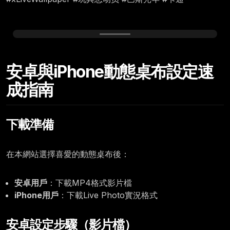
Friday, September 18
安卓與iPhone動態桌布設定速
12:00
成指南
下載準備
在本網站選擇喜愛的動態桌布後：
安卓用戶
：下載MP4格式影片檔
iPhone用戶
：下載Live Photo實況格式
安卓設定步驟（影片檔）