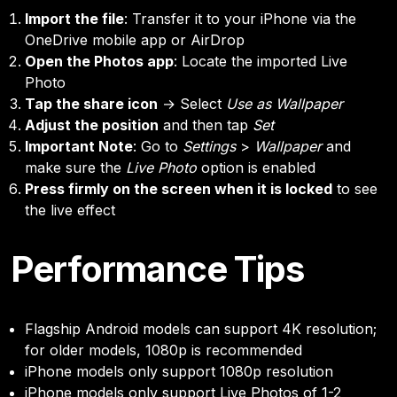
Import the file
: Transfer it to your iPhone via the
OneDrive mobile app or AirDrop
Open the Photos app
: Locate the imported Live
Photo
Tap the share icon
→ Select
Use as Wallpaper
Adjust the position
and then tap
Set
Important Note
: Go to
Settings
>
Wallpaper
and
make sure the
Live Photo
option is enabled
Press firmly on the screen when it is locked
to see
the live effect
Performance Tips
Flagship Android models can support 4K resolution;
for older models, 1080p is recommended
iPhone models only support 1080p resolution
iPhone models only support Live Photos of 1-2