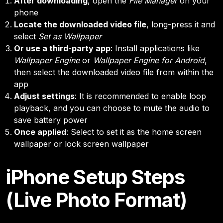
After downloading
, open the
File Manager
on your
phone
Locate the downloaded video file
, long-press it and
select
Set as Wallpaper
Or use a third-party app
: Install applications like
Wallpaper Engine
or
Wallpaper Engine for Android
,
then select the downloaded video file from within the
app
Adjust settings
: It is recommended to enable loop
playback, and you can choose to mute the audio to
save battery power
Once applied
: Select to set it as the home screen
wallpaper or lock screen wallpaper
iPhone Setup Steps
(Live Photo Format)