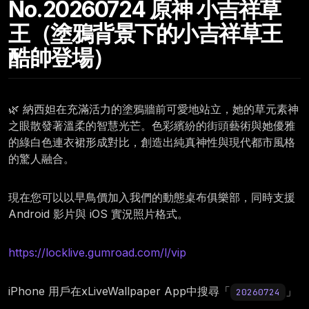
No.20260724 原神 小吉祥草
王（塗鴉背景下的小吉祥草王
酷帥登場）
🌿 納西妲在充滿活力的塗鴉牆前可愛地站立，她的草元素神
之眼散發著溫柔的智慧光芒。色彩繽紛的街頭藝術與她優雅
的綠白色連衣裙形成對比，創造出純真神性與現代都市風格
的驚人融合。
現在您可以以早鳥價加入我們的動態桌布俱樂部，同時支援
Android 影片與 iOS 實況照片格式。
https://locklive.gumroad.com/l/vip
iPhone 用戶在xLiveWallpaper App中搜尋「
」
20260724