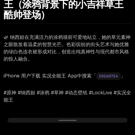
王（涂鸦背景下的小吉祥草王
酷帅登场）
🌿 纳西妲在充满活力的涂鸦墙前可爱地站立，她的草元素神
之眼散发着温柔的智慧光芒。色彩缤纷的街头艺术与她优雅
的绿白色连衣裙形成对比，创造出纯真神性与现代都市风格
的惊人融合。
iPhone 用户下载 实况全能王 App中搜索「
」
20260724
#原神 #纳西妲 #涂鸦 #草神 #动态壁纸 #LockLive #实况全
能王