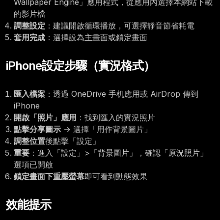
Wallpaper Engine」應用程式，從應用內選擇本網站下載
的影片檔
調整設定
：建議開啟循環播放，可選擇靜音節省耗電
套用完成
：選擇設為主畫面或鎖定畫面
iPhone設定步驟（實況格式）
匯入檔案
：透過 OneDrive 手机應用或 AirDrop 傳到
iPhone
開啟「照片」應用
：找到匯入的實況照片
點擊分享圖示
→ 選擇「用作背景圖片」
調整位置
後點擊「設定」
重要
：進入「設定」>「背景圖片」，確認「原況照片」
選項已開啟
鎖定畫面下重壓螢幕
即可看到動態效果
效能提示