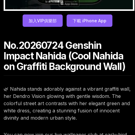
加入VIP俱樂部
下載 iPhone App
No.20260724 Genshin
Impact Nahida (Cool Nahida
on Graffiti Background Wall)
🌿 Nahida stands adorably against a vibrant graffiti wall,
her Dendro Vision glowing with gentle wisdom. The
colorful street art contrasts with her elegant green and
white dress, creating a stunning fusion of innocent
divinity and modern urban style.
You can now join our live wallpaper club at early-bird