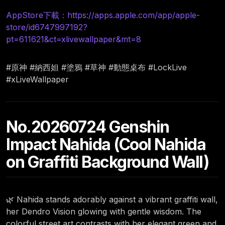
AppStore下載：https://apps.apple.com/app/apple-
store/id6747997192?
pt=611621&ct=xlivewallpaper&mt=8
#原神 #納西妲 #塗鴉 #草神 #動態桌布 #LockLive
#xLiveWallpaper
No.20260724 Genshin
Impact Nahida (Cool Nahida
on Graffiti Background Wall)
🌿 Nahida stands adorably against a vibrant graffiti wall,
her Dendro Vision glowing with gentle wisdom. The
colorful street art contrasts with her elegant green and