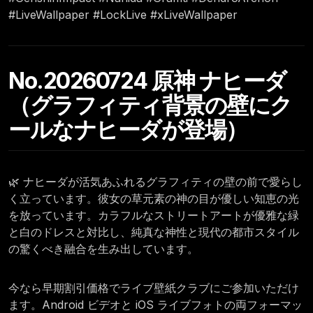
#LiveWallpaper #LockLive #xLiveWallpaper
No.20260724 原神 ナヒーダ
（グラフィティ背景の壁にク
ールなナヒーダが登場）
🌿 ナヒーダが活気あふれるグラフィティの壁の前で愛らし
く立っています。彼女の草元素の神の目が優しい知恵の光
を放っています。カラフルなストリートアートが優雅な緑
と白のドレスと対比し、純真な神性と現代の都市スタイル
の驚くべき融合を生み出しています。
今なら早期割引価格でライブ壁紙クラブにご参加いただけ
ます。Android ビデオと iOS ライブフォトの両フォーマッ