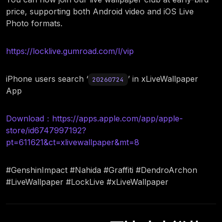
price, supporting both Android video and iOS Live
Photo formats.
https://locklive.gumroad.com/l/vip
iPhone users search ‘
’ in xLiveWallpaper
20260724
App
Download：https://apps.apple.com/app/apple-
store/id6747997192?
pt=611621&ct=xlivewallpaper&mt=8
#GenshinImpact #Nahida #Graffiti #DendroArchon
#LiveWallpaper #LockLive #xLiveWallpaper