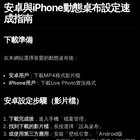
Friday, July 24
安卓與iPhone動態桌布設定速
12:00
成指南
下載準備
在本網站選擇喜愛的動態桌布後：
安卓用戶
：下載MP4格式影片檔
iPhone用戶
：下載Live Photo實況格式
安卓設定步驟（影片檔）
下載完成後
，進入手機「檔案管理」
找到下載的影片檔
，長按選擇「設為桌布」
或使用第三方應用
：安裝「壁纸引擎」「Android版