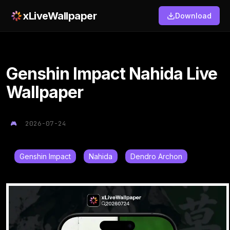
xLiveWallpaper
Download
Genshin Impact Nahida Live
Wallpaper
2026-07-24
Genshin Impact
Nahida
Dendro Archon