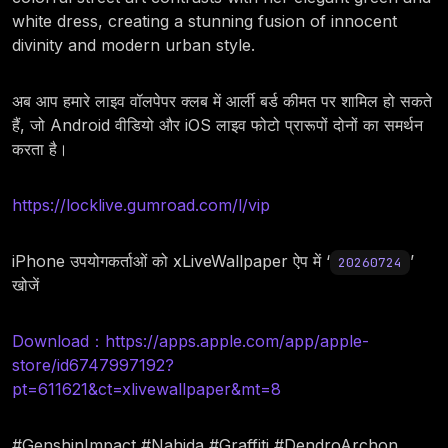
white dress, creating a stunning fusion of innocent
divinity and modern urban style.
अब आप हमारे लाइव वॉलपेपर क्लब में आर्ली बर्ड कीमत पर शामिल हो सकते
हैं, जो Android वीडियो और iOS लाइव फोटो प्रारूपों दोनों का समर्थन
करता है।
https://locklive.gumroad.com/l/vip
iPhone उपयोगकर्ताओं को xLiveWallpaper ऐप में ‘
’
20260724
खोजें
Download：https://apps.apple.com/app/apple-
store/id6747997192?
pt=611621&ct=xlivewallpaper&mt=8
#GenshinImpact #Nahida #Graffiti #DendroArchon