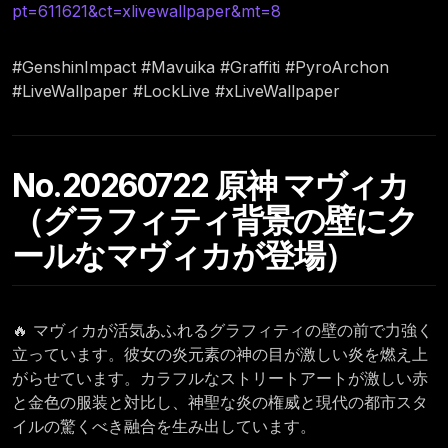
pt=611621&ct=xlivewallpaper&mt=8
#GenshinImpact #Mavuika #Graffiti #PyroArchon
#LiveWallpaper #LockLive #xLiveWallpaper
No.20260722 原神 マヴィカ
（グラフィティ背景の壁にク
ールなマヴィカが登場）
🔥 マヴィカが活気あふれるグラフィティの壁の前で力強く
立っています。彼女の炎元素の神の目が激しい炎を燃え上
がらせています。カラフルなストリートアートが激しい赤
と金色の服装と対比し、神聖な炎の権威と現代の都市スタ
イルの驚くべき融合を生み出しています。