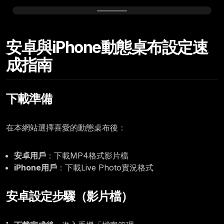
Wednesday, July 22
安卓與iPhone動態桌布設定速
12:00
成指南
下載準備
在本網站選擇喜愛的動態桌布後：
安卓用戶
：下載MP4格式影片檔
iPhone用戶
：下載Live Photo實況格式
安卓設定步驟（影片檔）