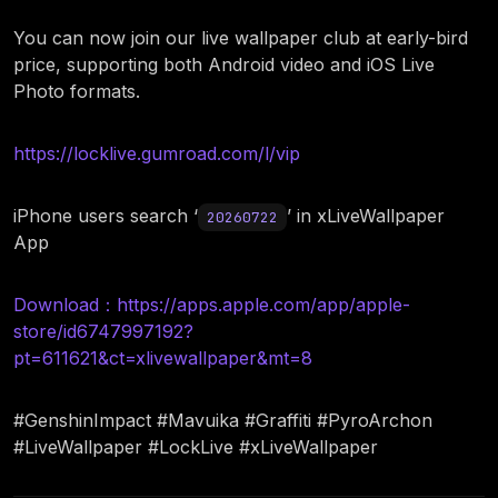
You can now join our live wallpaper club at early-bird
price, supporting both Android video and iOS Live
Photo formats.
https://locklive.gumroad.com/l/vip
iPhone users search ‘
’ in xLiveWallpaper
20260722
App
Download：https://apps.apple.com/app/apple-
store/id6747997192?
pt=611621&ct=xlivewallpaper&mt=8
#GenshinImpact #Mavuika #Graffiti #PyroArchon
#LiveWallpaper #LockLive #xLiveWallpaper