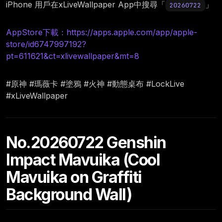
iPhone 用戶在xLiveWallpaper App中搜尋「
」
20260722
AppStore下載：https://apps.apple.com/app/apple-
store/id6747997192?
pt=611621&ct=xlivewallpaper&mt=8
#原神 #瑪薇卡 #塗鴉 #火神 #動態桌布 #LockLive
#xLiveWallpaper
No.20260722 Genshin
Impact Mavuika (Cool
Mavuika on Graffiti
Background Wall)