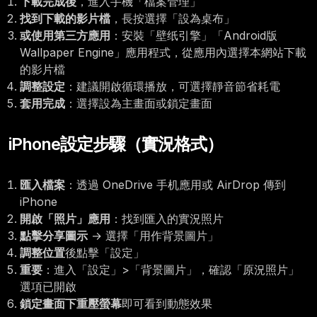
下載完成後
，進入手機「檔案管理」
找到下載的影片檔
，長按選擇「設為桌布」
或使用第三方應用
：安裝「壁纸引擎」「Android版
Wallpaper Engine」應用程式，從應用內選擇本網站下載
的影片檔
調整設定
：建議開啟循環播放，可選擇靜音節省耗電
套用完成
：選擇設為主畫面或鎖定畫面
iPhone設定步驟（實況格式）
匯入檔案
：透過 OneDrive 手机應用或 AirDrop 傳到
iPhone
開啟「照片」應用
：找到匯入的實況照片
點擊分享圖示
→ 選擇「用作背景圖片」
調整位置
後點擊「設定」
重要
：進入「設定」>「背景圖片」，確認「原況照片」
選項已開啟
鎖定畫面下重壓螢幕
即可看到動態效果