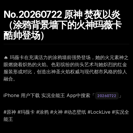
No.20260722 原神 焚夜以炎
（涂鸦背景墙下的火神玛薇卡
酷帅登场）
🔥 玛薇卡在充满活力的涂鸦墙前强势登场，她的火元素神之
眼燃烧着炽热的火焰。色彩缤纷的街头艺术与她炽烈的红金
服装形成对比，创造出神圣火焰权威与现代都市风格的惊人
融合。
iPhone 用户下载 实况全能王 App中搜索「
」
20260722
#原神 #玛薇卡 #涂鸦 #火神 #动态壁纸 #LockLive #实况全
能王