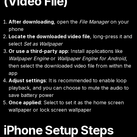
(Video File)
After downloading
, open the
File Manager
on your
phone
Locate the downloaded video file
, long-press it and
select
Set as Wallpaper
Or use a third-party app
: Install applications like
Wallpaper Engine
or
Wallpaper Engine for Android
,
then select the downloaded video file from within the
app
Adjust settings
: It is recommended to enable loop
playback, and you can choose to mute the audio to
save battery power
Once applied
: Select to set it as the home screen
wallpaper or lock screen wallpaper
iPhone Setup Steps