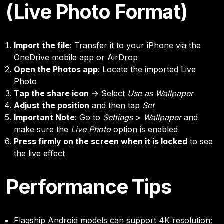
(Live Photo Format)
Import the file
: Transfer it to your iPhone via the
OneDrive mobile app or AirDrop
Open the Photos app
: Locate the imported Live
Photo
Tap the share icon
→ Select
Use as Wallpaper
Adjust the position
and then tap
Set
Important Note
: Go to
Settings
>
Wallpaper
and
make sure the
Live Photo
option is enabled
Press firmly on the screen when it is locked
to see
the live effect
Performance Tips
Flagship Android models can support 4K resolution;