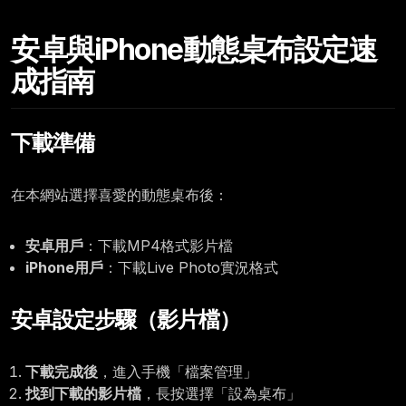
Monday, June 15
安卓與iPhone動態桌布設定速
12:00
成指南
下載準備
在本網站選擇喜愛的動態桌布後：
安卓用戶
：下載MP4格式影片檔
iPhone用戶
：下載Live Photo實況格式
安卓設定步驟（影片檔）
下載完成後
，進入手機「檔案管理」
找到下載的影片檔
，長按選擇「設為桌布」