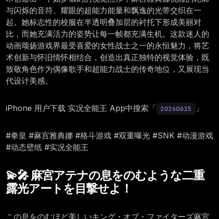
与闪烁的音符、耀眼的超能力能量和飘逸的光带交织在一
起。她标志性的校服在半透明叠加层的衬托下形成美丽对
比，而她充满活力的姿势让每一帧都充满生机。这款迷人的
动画颂扬游戏界最受喜爱的女性战士之一的永恒魅力，将艺
术创新与怀旧情怀相结合，创造出真正独特的视觉体验，既
致敬角色作为偶像歌手和超能力战士的传奇地位，又展现当
代设计美感。
iPhone 用户下载 实况全能王 App中搜索「
」
20260615
#拳皇 #麻宫雅典娜 #格斗游戏 #双重曝光 #SNK #动漫游戏
#动态壁纸 #实况全能王
💫🎤 麻宮アテナの息をのむような二重
露光アートを目撃せよ！
この息をのむほど美しいキング・オブ・ファイターズ麻宮