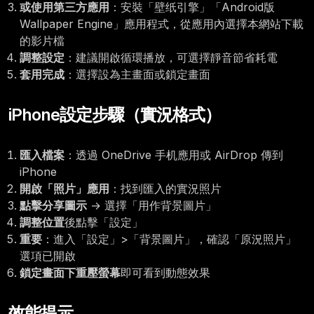
或使用第三方應用
：安裝「壁纸引擎」「Android版
Wallpaper Engine」應用程式，從應用內選擇本網站下載
的影片檔
調整設定
：建議開啟循環播放，可選擇靜音節省耗電
套用完成
：選擇設為主畫面或鎖定畫面
iPhone設定步驟（實況格式）
匯入檔案
：透過 OneDrive 手机應用或 AirDrop 傳到
iPhone
開啟「照片」應用
：找到匯入的實況照片
點擊分享圖示
→ 選擇「用作背景圖片」
調整位置
後點擊「設定」
重要
：進入「設定」>「背景圖片」，確認「原況照片」
選項已開啟
鎖定畫面下重壓螢幕
即可看到動態效果
效能提示