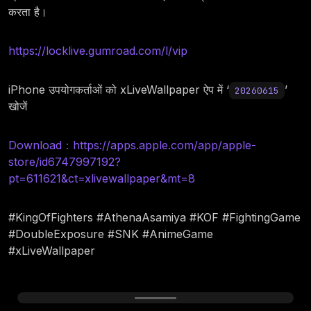
करता है।
https://locklive.gumroad.com/l/vip
iPhone उपयोगकर्ताओं को xLiveWallpaper ऐप में ‘
’
20260615
खोजें
Download：https://apps.apple.com/app/apple-
store/id6747997192?
pt=611621&ct=xlivewallpaper&mt=8
#KingOfFighters #AthenaAsamiya #KOF #FightingGame
#DoubleExposure #SNK #AnimeGame
#xLiveWallpaper