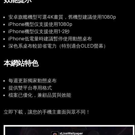
安卓旗艦機型可選4K畫質，舊機型建議使用1080p
iPhone機型仅支援使用1080p
iPhone機型仅支援使用1-2秒
iPhone低電量時建議暫停使用動態桌布
深色系桌布較節省電力（特別適合OLED螢幕）
本網站特色
每週更新獨家動態桌布
提供雙平台專用格式
檔案已優化，兼顧品質與效能
立即下載，讓您的手機主畫面與眾不同！