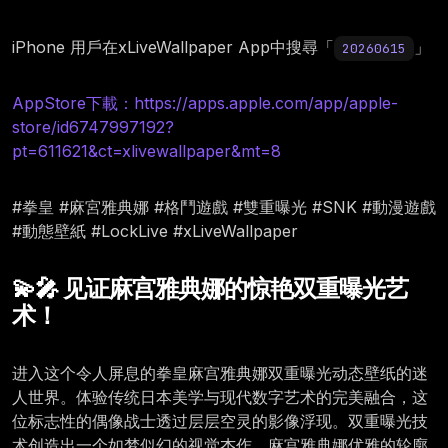
iPhone 用戶在xLiveWallpaper App中搜尋「
」
20260615
AppStore下載：https://apps.apple.com/app/apple-
store/id6747997192?
pt=611621&ct=xlivewallpaper&mt=8
#拳皇 #麻宮雅典娜 #格鬥遊戲 #雙重曝光 #SNK #動漫遊戲
#動態壁紙 #LockLive #xLiveWallpaper
💫🎤 见证麻宫雅典娜的惊艳双重曝光艺
术！
进入这个令人屏息的拳皇麻宫雅典娜双重曝光动态壁纸的迷
人世界。体验传统日本美学与现代数字艺术的完美融合，这
位标志性的偶像战士透过层层空灵的影像浮现。双重曝光技
术创造出一个如梦似幻的视觉杰作，麻宫雅典娜优雅的轮廓