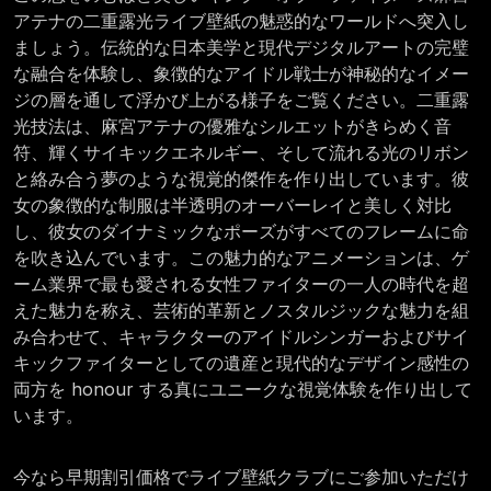
アテナの二重露光ライブ壁紙の魅惑的なワールドへ突入し
ましょう。伝統的な日本美学と現代デジタルアートの完璧
な融合を体験し、象徴的なアイドル戦士が神秘的なイメー
ジの層を通して浮かび上がる様子をご覧ください。二重露
光技法は、麻宮アテナの優雅なシルエットがきらめく音
符、輝くサイキックエネルギー、そして流れる光のリボン
と絡み合う夢のような視覚的傑作を作り出しています。彼
女の象徴的な制服は半透明のオーバーレイと美しく対比
し、彼女のダイナミックなポーズがすべてのフレームに命
を吹き込んでいます。この魅力的なアニメーションは、ゲ
ーム業界で最も愛される女性ファイターの一人の時代を超
えた魅力を称え、芸術的革新とノスタルジックな魅力を組
み合わせて、キャラクターのアイドルシンガーおよびサイ
キックファイターとしての遺産と現代的なデザイン感性の
両方を honour する真にユニークな視覚体験を作り出して
います。
今なら早期割引価格でライブ壁紙クラブにご参加いただけ