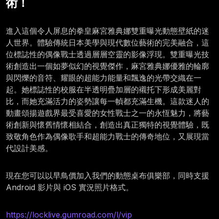
術！
進入這個令人屏息的拳皇麻宮雅典娜雙重曝光動態壁紙的迷
人世界。體驗傳統日本美學與現代數位藝術的完美融合，這
位標誌性的偶像戰士透過層層空靈的影像浮現。雙重曝光技
術創造出一個如夢似幻的視覺傑作，麻宮雅典娜優雅的輪廓
與閃爍的音符、耀眼的超能力能量和飄逸的光帶交織在一
起。她標誌性的校服在半透明疊加層的襯托下形成美麗對
比，而她充滿活力的姿勢讓每一幀都充滿生機。這款迷人的
動畫頌揚遊戲界最受喜愛的女性戰士之一的永恆魅力，將藝
術創新與懷舊情懷相結合，創造出真正獨特的視覺體驗，既
致敬角色作為偶像歌手和超能力戰士的傳奇地位，又展現當
代設計美感。
現在您可以以早鳥價加入我們的動態桌布俱樂部，同時支援
Android 影片與 iOS 實況照片格式。
https://locklive.gumroad.com/l/vip