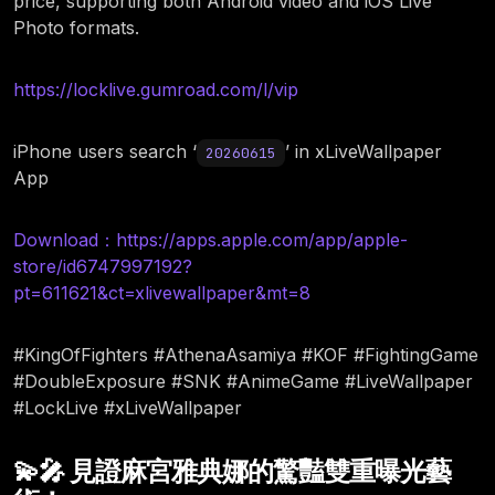
price, supporting both Android video and iOS Live
Photo formats.
https://locklive.gumroad.com/l/vip
iPhone users search ‘
’ in xLiveWallpaper
20260615
App
Download：https://apps.apple.com/app/apple-
store/id6747997192?
pt=611621&ct=xlivewallpaper&mt=8
#KingOfFighters #AthenaAsamiya #KOF #FightingGame
#DoubleExposure #SNK #AnimeGame #LiveWallpaper
#LockLive #xLiveWallpaper
💫🎤 見證麻宮雅典娜的驚豔雙重曝光藝