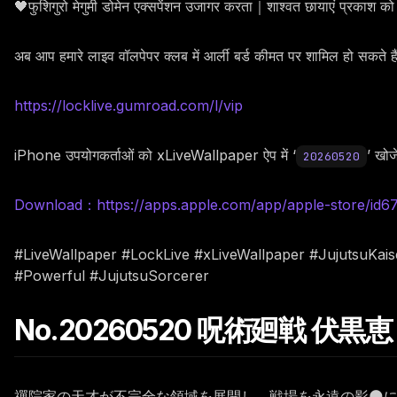
🖤फुशिगुरो मेगुमी डोमेन एक्सपेंशन उजागर करता｜शाश्वत छायाएं प्रकाश क
अब आप हमारे लाइव वॉलपेपर क्लब में आर्ली बर्ड कीमत पर शामिल हो सकते 
https://locklive.gumroad.com/l/vip
iPhone उपयोगकर्ताओं को xLiveWallpaper ऐप में ‘
’ खोजे
20260520
Download：https://apps.apple.com/app/apple-store/id
#LiveWallpaper #LockLive #xLiveWallpaper #JujutsuK
#Powerful #JujutsuSorcerer
No.20260520 呪術廻戦 伏
禪院家の天才が不完全な領域を展開し、戦場を永遠の影🌑