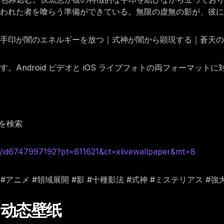
われた者を喰らう準備ができている。無限の虚無の影が、彼に
｜手印が闇のエネルギーを放つ｜式神が闇から顕現する｜蒼天
Android ビデオと iOS ライブフォトの両フォーマット
を検索
d6747997192?pt=611621&ct=xlivewallpaper&mt=8
 #伏黒恵 #アニメ #領域展開 #影 #十種影法 #式神 #ミステリアス #強
惠 动态壁纸