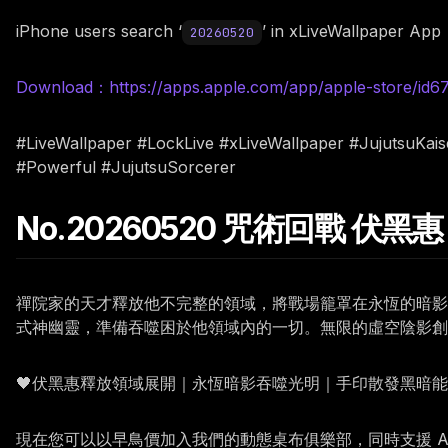
iPhone users search ‘
’ in xLiveWallpaper App
20260520
Download：https://apps.apple.com/app/apple-store/id
#LiveWallpaper #LockLive #xLiveWallpaper #JujutsuK
#Powerful #JujutsuSorcerer
No.20260520 咒術回戰 伏黑
禪院家的天才釋放他不完整的領域，將戰場籠罩在永恆的暗影
式神幽靈，準備吞噬困於他領域內的一切。無限的虛空陰影
🖤伏黑惠釋放領域展開｜永恆暗影吞噬光明｜手印散發黑暗
現在您可以以早鳥價加入我們的動態桌布俱樂部，同時支援 Andr