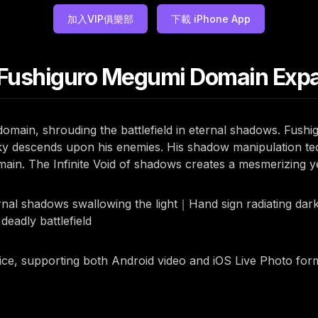
加入VIP俱樂部
下載 iPhone App
Fushiguro Megumi Domain Expa
omain, shrouding the battlefield in eternal shadows. Fushi
ky descends upon his enemies. His shadow manipulation tech
ain. The Infinite Void of shadows creates a mesmerizing ye
al shadows swallowing the light｜Hand sign radiating dar
deadly battlefield
rice, supporting both Android video and iOS Live Photo for