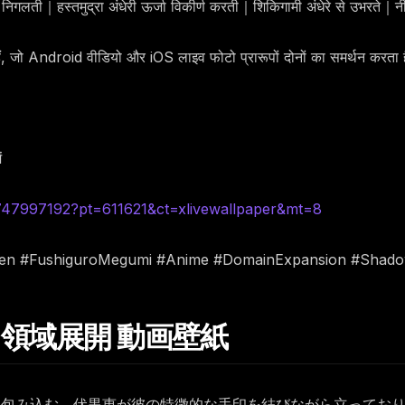
ो निगलती｜हस्तमुद्रा अंधेरी ऊर्जा विकीर्ण करती｜शिकिगामी अंधेरे से उभरते｜
हैं, जो Android वीडियो और iOS लाइव फोटो प्रारूपों दोनों का समर्थन करता 
ं
6747997192?pt=611621&ct=xlivewallpaper&mt=8
aisen #FushiguroMegumi #Anime #DomainExpansion #Shad
黒恵 領域展開 動画壁紙
に包み込む。伏黒恵が彼の特徴的な手印を結びながら立ってお