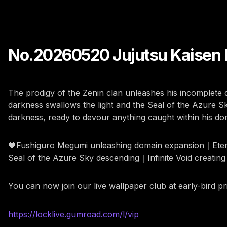
No.20260520 Jujutsu Kaisen 
The prodigy of the Zenin clan unleashes his incomplete d
darkness swallows the light and the Seal of the Azure S
darkness, ready to devour anything caught within his dom
🖤Fushiguro Megumi unleashing domain expansion｜Etern
Seal of the Azure Sky descending｜Infinite Void creating 
You can now join our live wallpaper club at early-bird p
https://locklive.gumroad.com/l/vip