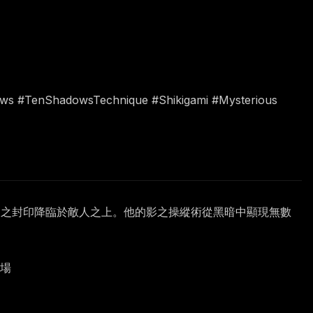
ows #TenShadowsTechnique #Shikigami #Mysterious
天之封印降臨於敵人之上。他的影之操縱術從黑暗中顯現無數
戰場