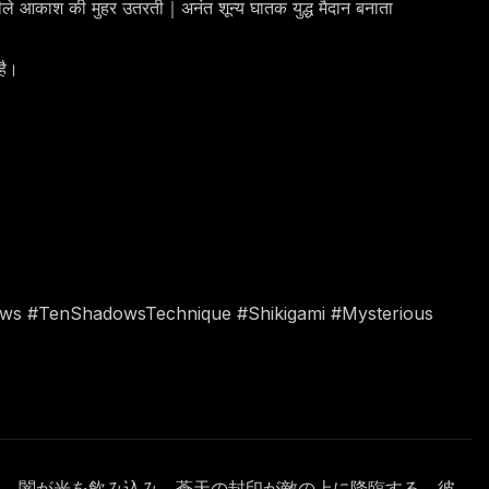
नीले आकाश की मुहर उतरती｜अनंत शून्य घातक युद्ध मैदान बनाता
है।
ows #TenShadowsTechnique #Shikigami #Mysterious
り、闇が光を飲み込み、蒼天の封印が敵の上に降臨する。彼