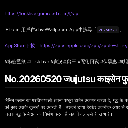
https://locklive.gumroad.com/l/vip
iPhone 用戶在xLiveWallpaper App中搜尋「
」
20260520
AppStore下載：https://apps.apple.com/app/apple-store/
#動態壁紙 #LockLive #實況全能王 #咒術回戰 #伏黑惠 #
No.20260520 जujutsu काइसेन फुशिगुरो
जेनिन क्लान का प्रतिभाशाली अपना अधूरा डोमेन उजागर करता है, युद्ध के मैद
की मुहर उसके दुश्मनों पर उतरती है। उसकी छाया हेरफेर तकनीक अंधेरे स
घातक युद्ध के मैदान का निर्माण करता है जहां केवल उसे ही लाभ है।