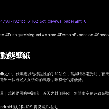
6747997192?pt=611621&ct=xlivewallpaper&mt=8
aisen #FushiguroMegumi #Anime #DomainExpansion #Shad
惠 動態壁紙
🌑之中。伏黑惠以他標誌性的手印站立，當黑暗吞噬光明，蒼
創造出一個既迷人又致命的戰場，唯有他佔據優勢。
能量｜式神從黑暗中顯現｜蒼天之封印降臨｜無限虛空創造致命
oid 影片與 iOS 實況照片格式。