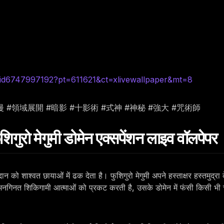
id6747997192?pt=611621&ct=xlivewallpaper&mt=8
動漫 #領域展開 #暗影 #十影術 #式神 #神秘 #強大 #咒術師
 मेगुमी डोमेन एक्सपेंशन लाइव वॉलपेपर
ान को शाश्वत छायाओं में ढक देता है। फुशिगुरो मेगुमी अपने हस्ताक्षर हस्तमुद
े अनगिनत शिकिगामी आत्माओं को प्रकट करती है, उसके डोमेन में फंसी किसी भ