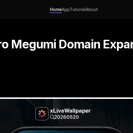
Home
App
Tutorial
About
uro Megumi Domain Expan