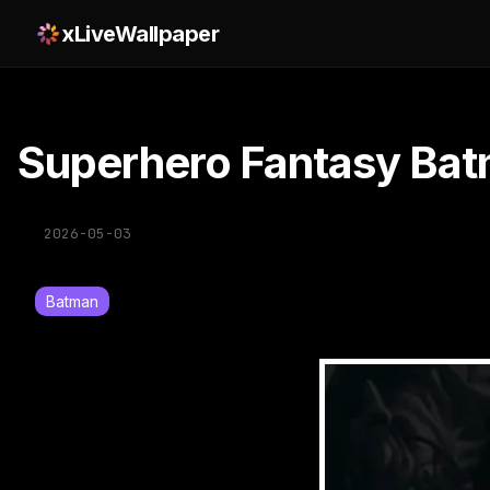
xLiveWallpaper
Superhero Fantasy Bat
2026-05-03
Batman