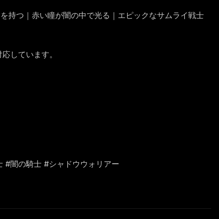
刀を持つ｜赤い瞳が闇の中で光る｜エピックなサムライ戦士
に対応しています。
 #戦士 #闇の騎士 #シャドウウォリアー