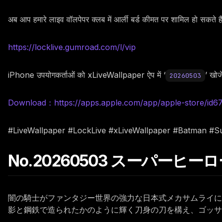
अब आप हमारे लाइव वॉलपेपर क्लब में आर्ली बर्ड कीमत पर शामिल हो सकते 
https://locklive.gumroad.com/l/vip
iPhone उपयोगकर्ताओं को xLiveWallpaper ऐप में ‘
’ खोजे
20260503
Download：https://apps.apple.com/app/apple-store/id
#LiveWallpaper #LockLive #xLiveWallpaper #Batman #
No.20260503 スーパー
闇の騎士がファンタジー世界の強力な日本式メカサムライに
影と鋼鉄で造られたかのように輝く刀身の刀を構え、ゴッサ