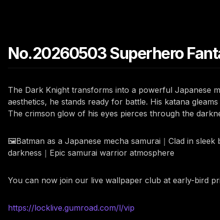
No.20260503 Superhero Fanta
The Dark Knight transforms into a powerful Japanese mech
aesthetics, he stands ready for battle. His katana gleam
The crimson glow of his eyes pierces through the darknes
🖼️Batman as a Japanese mecha samurai｜Clad in sleek 
darkness｜Epic samurai warrior atmosphere
You can now join our live wallpaper club at early-bird p
https://locklive.gumroad.com/l/vip