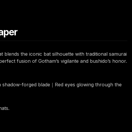
aper
lends the iconic bat silhouette with traditional samurai
perfect fusion of Gotham’s vigilante and bushido’s honor.
h shadow-forged blade｜Red eyes glowing through the
mats.