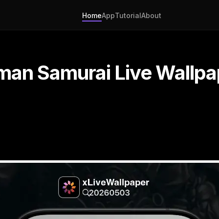
Home
App
Tutorial
About
man Samurai Live Wallpa