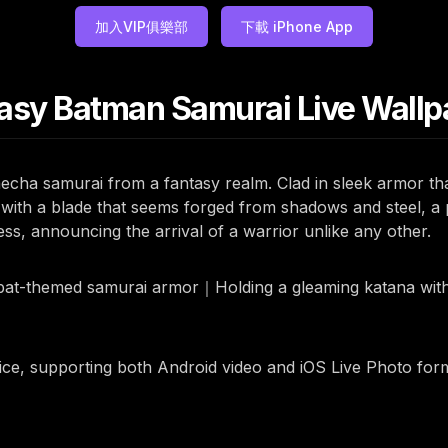
加入VIP俱樂部
下載 iPhone App
sy Batman Samurai Live Wallp
a samurai from a fantasy realm. Clad in sleek armor that b
s with a blade that seems forged from shadows and steel, a 
s, announcing the arrival of a warrior unlike any other.
bat-themed samurai armor｜Holding a gleaming katana wit
rice, supporting both Android video and iOS Live Photo for