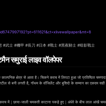
id6747997192?pt=611621&ct=xlivewallpaper&mt=8
幻想 #武士 #機甲 #長刀 #日本 #戰士 #黑夜騎士 #暗影戰士
ैन समुराई लाइव वॉलपेपर
 काल्पनिक क्षेत्र से आता है। चिकने कवच में लिपटा हुआ जो प्रतिष्ठित चमगादड़
टील से बनी लगती है, गॉथम के वॉजिलेंट और बुशिदो के सम्मान का एकदम सही स
ई कवच में｜छाया-जाली चमकती काटाना पकड़े हुए｜अंधेरे के बीच लाल आंखें चमकत