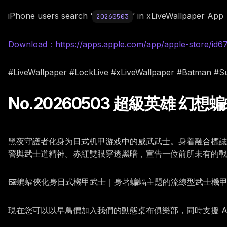
iPhone users search ‘
’ in xLiveWallpaper App
20260503
Download：https://apps.apple.com/app/apple-store/id
#LiveWallpaper #LockLive #xLiveWallpaper #Batman #
No.20260503 超級英雄 幻
黑夜守護者化身为日式机甲游戏中的威武武士。身着融合標誌
警與武士道精神。赤紅雙眼穿透黑暗，宣告一位前所未有的戰
🖼️蝙蝠俠化身日式機甲武士｜身著蝙蝠主題的流線型武士
現在您可以以早鳥價加入我們的動態桌布俱樂部，同時支援 Andr