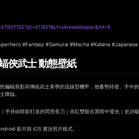
6747997192?pt=611621&ct=xlivewallpaper&mt=8
Superhero #Fantasy #Samurai #Mecha #Katana #Japanese
想蝙蝠俠武士 動態壁紙
性蝙蝠剪影與傳統武士美學的流線型機甲，他蓄勢待發。手中的
士降臨。
機甲｜手持由暗影打造的閃亮長刀｜赤紅雙眼在黑暗中發光｜史詩
oid 影片與 iOS 實況照片格式。