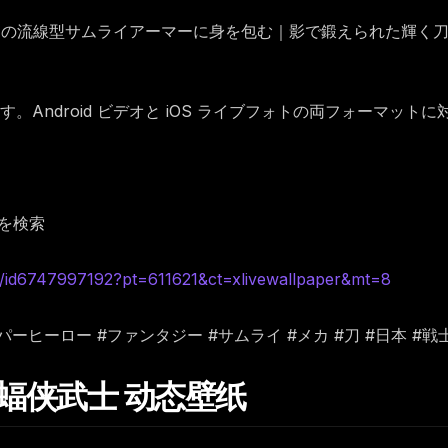
ーフの流線型サムライアーマーに身を包む｜影で鍛えられた輝く
Android ビデオと iOS ライブフォトの両フォーマット
を検索
d6747997192?pt=611621&ct=xlivewallpaper&mt=8
マン #スーパーヒーロー #ファンタジー #サムライ #メカ #刀 #日本
想蝙蝠侠武士 动态壁纸