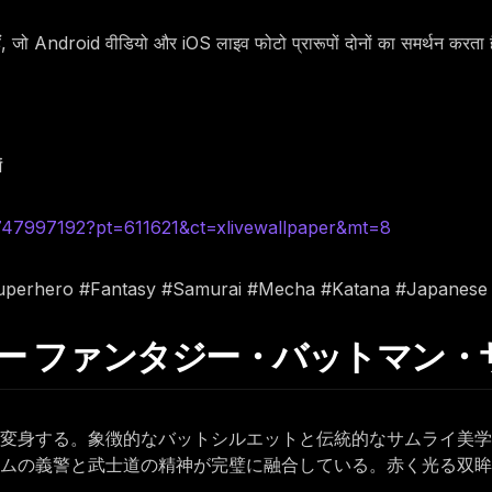
हैं, जो Android वीडियो और iOS लाइव फोटो प्रारूपों दोनों का समर्थन करता 
ं
6747997192?pt=611621&ct=xlivewallpaper&mt=8
Superhero #Fantasy #Samurai #Mecha #Katana #Japanese
ヒーロー ファンタジー・バットマン
変身する。象徴的なバットシルエットと伝統的なサムライ美学
ムの義警と武士道の精神が完璧に融合している。赤く光る双眸