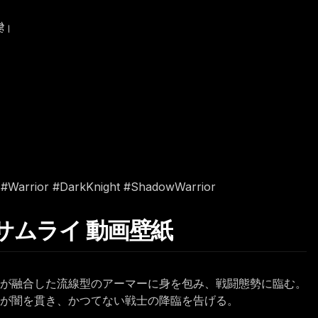
है।
 #Warrior #DarkKnight #ShadowWarrior
・サムライ 動画壁紙
が融合した流線型のアーマーに身を包み、戦闘態勢に臨む。
が闇を貫き、かつてない戦士の降臨を告げる。