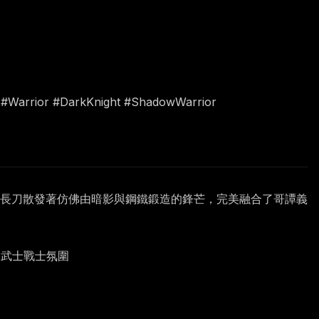
 #Warrior #DarkKnight #ShadowWarrior
長刀散發著仿佛由暗影與鋼鐵鍛造的鋒芒，完美融合了哥譚義
級武士戰士氛圍