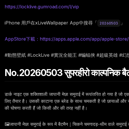
https://locklive.gumroad.com/l/vip
iPhone 用戶在xLiveWallpaper App中搜尋「
」
20260503
AppStore下載：https://apps.apple.com/app/apple-store/
#動態壁紙 #LockLive #實況全能王 #蝙蝠俠 #超級英雄 #
No.20260503 सुपरहीरो काल्पनिक बैटम
डार्क नाइट एक शक्तिशाली जापानी मेछा समुराई में रूपांतरित हो गया है जो एक
लिए तैयार है। उसकी काटाना एक ब्लेड के साथ चमकती है जो छायाओं और स्
की घोषणा करती हैं जो किसी और की तरह नहीं है।
🖼️जापानी मेछा समुराई के रूप में बैटमैन｜चिकने चमगादड़-थीम वाले समुरा