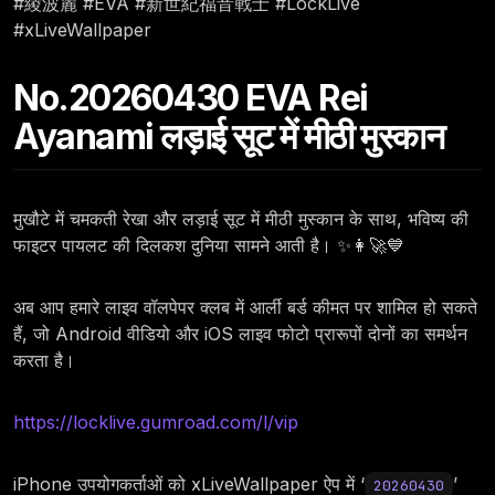
#綾波麗 #EVA #新世紀福音戰士 #LockLive
#xLiveWallpaper
No.20260430 EVA Rei
Ayanami लड़ाई सूट में मीठी मुस्कान
मुखौटे में चमकती रेखा और लड़ाई सूट में मीठी मुस्कान के साथ, भविष्य की
फाइटर पायलट की दिलकश दुनिया सामने आती है। ✨👩‍🚀💙
अब आप हमारे लाइव वॉलपेपर क्लब में आर्ली बर्ड कीमत पर शामिल हो सकते
हैं, जो Android वीडियो और iOS लाइव फोटो प्रारूपों दोनों का समर्थन
करता है।
https://locklive.gumroad.com/l/vip
iPhone उपयोगकर्ताओं को xLiveWallpaper ऐप में ‘
’
20260430