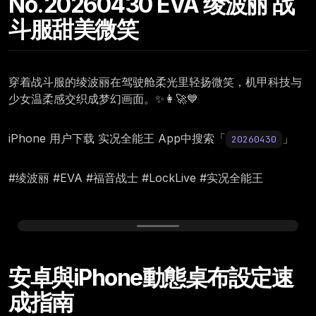
No.20260430 EVA 绫波丽 战
斗服甜美微笑
穿着战斗服的绫波丽在驾驶舱柔光里轻扬微笑，机甲科技与
少女温柔感交织成梦幻画面。✨👩‍🚀💙
iPhone 用户下载 实况全能王 App中搜索「
」
20260430
#绫波丽 #EVA #福音战士 #LockLive #实况全能王
Thursday, April 30
安卓與iPhone動態桌布設定速
12:00
成指南