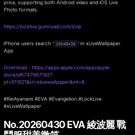
price, supporting both Android video and iOS Live
Photo formats.
https://locklive.gumroad.com/l/vip
iPhone users search ‘
’ in xLiveWallpaper
20260430
App
Download：https://apps.apple.com/app/apple-
store/id6747997192?
pt=611621&ct=xlivewallpaper&mt=8
#ReiAyanami #EVA #Evangelion #LockLive
#xLiveWallpaper
No.20260430 EVA 綾波麗 戰