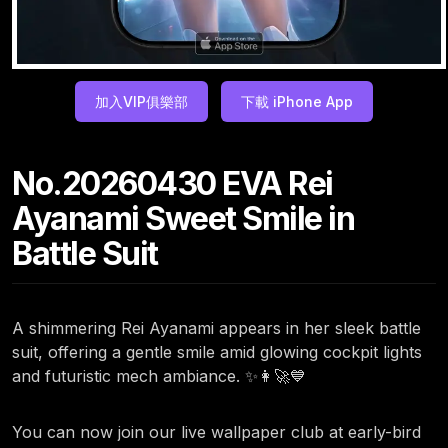
加入VIP俱樂部
下載 iPhone App
No.20260430 EVA Rei
Ayanami Sweet Smile in
Battle Suit
A shimmering Rei Ayanami appears in her sleek battle
suit, offering a gentle smile amid glowing cockpit lights
and futuristic mech ambiance. ✨👩‍🚀💙
You can now join our live wallpaper club at early-bird