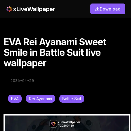
xLiveWallpaper
Download
EVA Rei Ayanami Sweet
Smile in Battle Suit live
wallpaper
2026-04-30
EVA
Rei Ayanami
Battle Suit