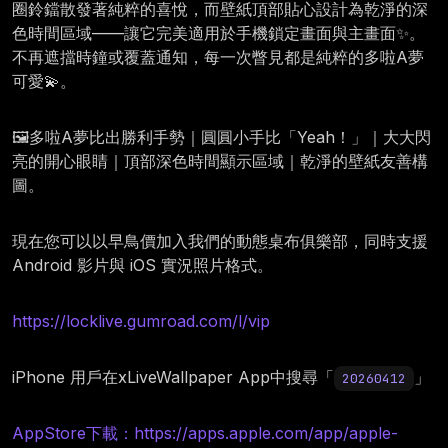
圈鈴鐺散發著純粹的喜悅，而壁紙頂部貼心設計為乾淨的深
色時間區域——讓它完美適用於手機鎖定畫面與主畫面✨。
不再遮擋時鐘或覆蓋通知，每一次瞥見都是純粹的多啦A夢
可愛💫。
🖼️多啦A夢比出勝利手勢｜圓圓小手比「Yeah！」｜大大閃
亮的開心眼睛｜頂部深色時間顯示區域｜乾淨的壁紙友善構
圖。
現在您可以以早鳥價加入我們的動態桌布俱樂部，同時支援
Android 影片與 iOS 實況照片格式。
https://locklive.gumroad.com/l/vip
iPhone 用戶在xLiveWallpaper App中搜尋「
」
20260412
AppStore下載：https://apps.apple.com/app/apple-