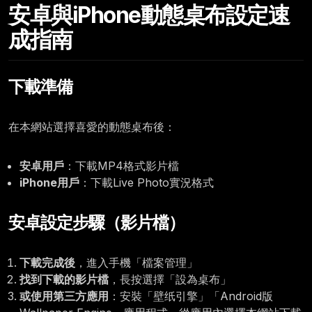
Sunday, April 12
安卓與iPhone動態桌布設定速
12:00
成指南
下載準備
在本網站選擇喜愛的動態桌布後：
安卓用戶
：下載MP4格式影片檔
iPhone用戶
：下載Live Photo實況格式
安卓設定步驟（影片檔）
下載完成後
，進入手機「檔案管理」
找到下載的影片檔
，長按選擇「設為桌布」
或使用第三方應用
：安裝「壁纸引擎」「Android版