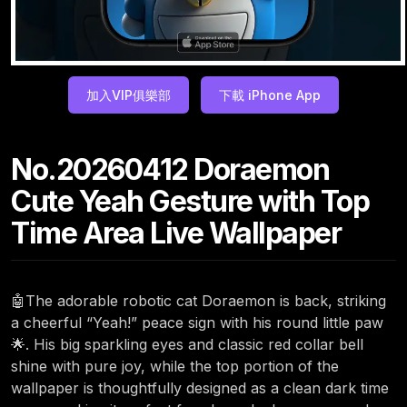
加入VIP俱樂部
下載 iPhone App
No.20260412 Doraemon
Cute Yeah Gesture with Top
Time Area Live Wallpaper
🤖The adorable robotic cat Doraemon is back, striking
a cheerful “Yeah!” peace sign with his round little paw
🌟. His big sparkling eyes and classic red collar bell
shine with pure joy, while the top portion of the
wallpaper is thoughtfully designed as a clean dark time