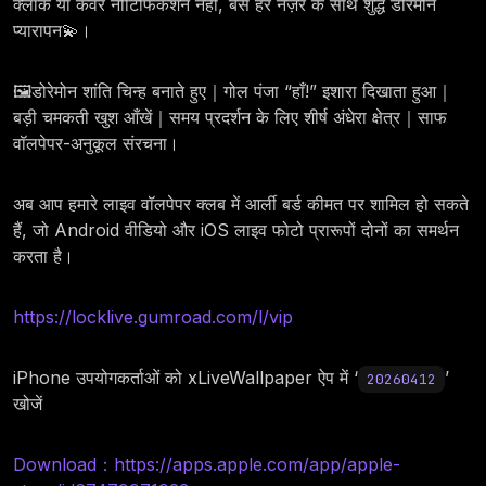
क्लॉक या कवर नोटिफिकेशन नहीं, बस हर नज़र के साथ शुद्ध डोरेमोन
प्यारापन💫।
🖼️डोरेमोन शांति चिन्ह बनाते हुए｜गोल पंजा “हाँ!” इशारा दिखाता हुआ｜
बड़ी चमकती खुश आँखें｜समय प्रदर्शन के लिए शीर्ष अंधेरा क्षेत्र｜साफ
वॉलपेपर-अनुकूल संरचना।
अब आप हमारे लाइव वॉलपेपर क्लब में आर्ली बर्ड कीमत पर शामिल हो सकते
हैं, जो Android वीडियो और iOS लाइव फोटो प्रारूपों दोनों का समर्थन
करता है।
https://locklive.gumroad.com/l/vip
iPhone उपयोगकर्ताओं को xLiveWallpaper ऐप में ‘
’
20260412
खोजें
Download：https://apps.apple.com/app/apple-