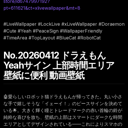
store/id6747997192?
pt=611621&ct=xlivewallpaper&mt=8
#LiveWallpaper #LockLive #xLiveWallpaper #Doraemon
#Cute #Yeah #PeaceSign #WallpaperFriendly
#TimeArea #TopLayout #BlueCat #RobotCat
No.20260412 ドラえもん
Yeahサイン 上部時間エリア
壁紙に便利 動画壁紙
🤖愛らしいロボット猫ドラえもんが帰ってきた。丸い小さ
な手で嬉しそうな「イェーイ！」のピースサインを決めて
いる🌟。大きく輝く瞳とトレードマークの赤い首輪の鈴が
純粋な喜びを放ち、壁紙の上部はスマートにダークな時間
エリアとしてデザインされている——これによりスマホの