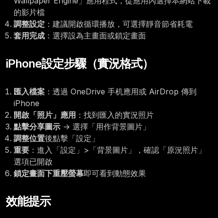
Wallpaper Engine」應用程式，從應用內選擇本網站下載
的影片檔
調整設定
：建議開啟循環播放，可選擇靜音節省耗電
套用完成
：選擇設為主畫面或鎖定畫面
iPhone設定步驟（實況格式）
匯入檔案
：透過 OneDrive 手机應用或 AirDrop 傳到
iPhone
開啟「照片」應用
：找到匯入的實況照片
點擊分享圖示
→ 選擇「用作背景圖片」
調整位置
後點擊「設定」
重要
：進入「設定」>「背景圖片」，確認「原況照片」
選項已開啟
鎖定畫面下重壓螢幕
即可看到動態效果
效能提示