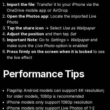
Import the file
: Transfer it to your iPhone via the
OneDrive mobile app or AirDrop
Open the Photos app
: Locate the imported Live
Photo
Tap the share icon
→ Select
Use as Wallpaper
Adjust the position
and then tap
Set
Important Note
: Go to
Settings
>
Wallpaper
and
make sure the
Live Photo
option is enabled
Press firmly on the screen when it is locked
to see
the live effect
Performance Tips
Flagship Android models can support 4K resolution;
for older models, 1080p is recommended
iPhone models only support 1080p resolution
iPhone models only support Live Photos of 1-2