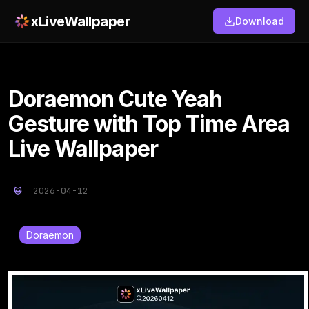
xLiveWallpaper
Download
Doraemon Cute Yeah
Gesture with Top Time Area
Live Wallpaper
2026-04-12
Doraemon