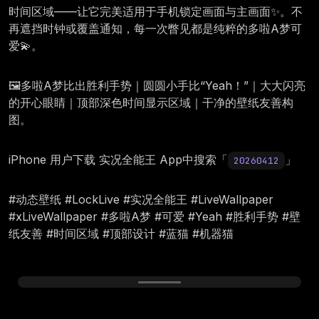
时间区域——让它完美适用于手机锁定画面与主画面✨。不
再遮挡时钟或覆盖通知，每一次瞥见都是纯粹的多啦A梦可
爱💫。
🖼️多啦A梦比出胜利手势｜圆圆小手比“Yeah！”｜大大闪亮
的开心眼睛｜顶部深色时间显示区域｜干净的壁纸友善构
图。
iPhone 用户下载 实况全能王 App中搜索「
」
20260412
#动态壁纸 #LockLive #实况全能王 #LiveWallpaper
#xLiveWallpaper #多啦A梦 #可爱 #Yeah #胜利手势 #壁
纸友善 #时间区域 #顶部设计 #蓝猫 #机器猫