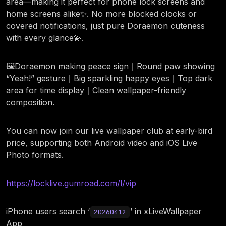
area—making it perfect for phone lock screens and
home screens alike✨. No more blocked clocks or
covered notifications, just pure Doraemon cuteness
with every glance💫.
🖼️Doraemon making peace sign｜Round paw showing
“Yeah!” gesture｜Big sparkling happy eyes｜Top dark
area for time display｜Clean wallpaper-friendly
composition.
You can now join our live wallpaper club at early-bird
price, supporting both Android video and iOS Live
Photo formats.
https://locklive.gumroad.com/l/vip
iPhone users search ‘
’ in xLiveWallpaper
20260412
App