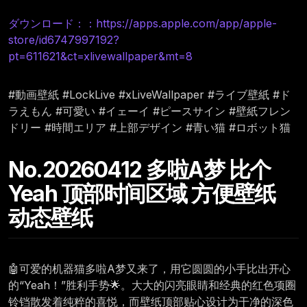
ダウンロード：：https://apps.apple.com/app/apple-
store/id6747997192?
pt=611621&ct=xlivewallpaper&mt=8
#動画壁紙 #LockLive #xLiveWallpaper #ライブ壁紙 #ド
ラえもん #可愛い #イェーイ #ピースサイン #壁紙フレン
ドリー #時間エリア #上部デザイン #青い猫 #ロボット猫
No.20260412 多啦A梦 比个
Yeah 顶部时间区域 方便壁纸
动态壁纸
🤖可爱的机器猫多啦A梦又来了，用它圆圆的小手比出开心
的“Yeah！”胜利手势🌟。大大的闪亮眼睛和经典的红色项圈
铃铛散发着纯粹的喜悦，而壁纸顶部贴心设计为干净的深色