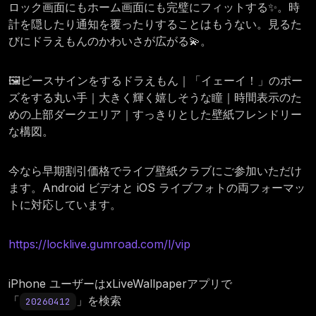
ロック画面にもホーム画面にも完璧にフィットする✨。時
計を隠したり通知を覆ったりすることはもうない。見るた
びにドラえもんのかわいさが広がる💫。
🖼️ピースサインをするドラえもん｜「イェーイ！」のポー
ズをする丸い手｜大きく輝く嬉しそうな瞳｜時間表示のた
めの上部ダークエリア｜すっきりとした壁紙フレンドリー
な構図。
今なら早期割引価格でライブ壁紙クラブにご参加いただけ
ます。Android ビデオと iOS ライブフォトの両フォーマッ
トに対応しています。
https://locklive.gumroad.com/l/vip
iPhone ユーザーはxLiveWallpaperアプリで
「
」を検索
20260412