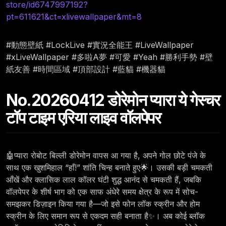
store/id6747997192?
pt=611621&ct=xlivewallpaper&mt=8
#動態壁紙 #LockLive #實況全能王 #LiveWallpaper
#xLiveWallpaper #多啦A夢 #可愛 #Yeah #勝利手勢 #壁
紙友善 #時間區域 #頂部設計 #藍貓 #機器貓
No.20260412 डोरेमोन प्यारा ये गेस्चर
टॉप टाइम एरिया लाइव वॉलपेपर
🤖प्यारा रोबोट बिल्ली डोरेमोन वापस आ गया है, अपने गोल छोटे पंजे के
साथ एक खुशमिहाल “हाँ!” शांति चिन्ह बनाते हुए🌟। उसकी बड़ी चमकती
आँखें और क्लासिक लाल कॉलर घंटी शुद्ध आनंद से चमकती हैं, जबकि
वॉलपेपर के शीर्ष भाग को एक साफ अंधेरे समय क्षेत्र के रूप में सोच-
समझकर डिज़ाइन किया गया है—जो इसे फोन लॉक स्क्रीन और होम
स्क्रीन के लिए समान रूप से एकदम सही बनाता है✨। अब कोई ब्लॉक