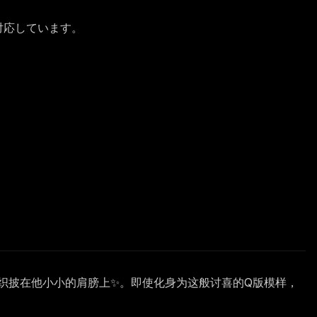
に対応しています。
羽织披在他小小的肩膀上✨。即使化身为这般讨喜的Q版模样，