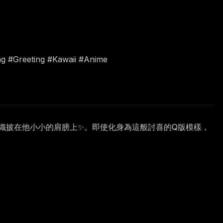
g #Greeting #Kawaii #Anime
羽織披在他小小的肩膀上✨。即使化身為這般討喜的Q版模樣，