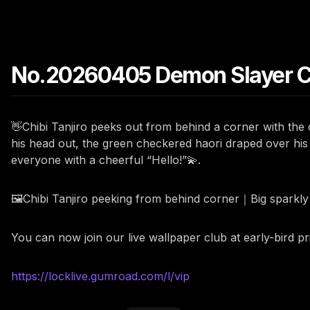
No.20260405 Demon Slayer Chi
👋Chibi Tanjiro peeks out from behind a corner with the c
his head out, the green checkered haori draped over his
everyone with a cheerful “Hello!”💫.
🖼️Chibi Tanjiro peeking from behind corner｜Big sparkl
You can now join our live wallpaper club at early-bird p
https://locklive.gumroad.com/l/vip