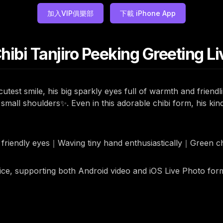
加入VIP俱樂部
下載 iPhone App
bi Tanjiro Peeking Greeting Li
utest smile, his big sparkly eyes full of warmth and friendl
 small shoulders✨. Even in this adorable chibi form, his k
y friendly eyes｜Waving tiny hand enthusiastically｜Green 
rice, supporting both Android video and iOS Live Photo for