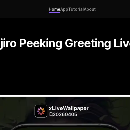
Home
App
Tutorial
About
jiro Peeking Greeting Li