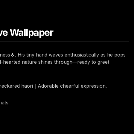
ve Wallpaper
iness🌟. His tiny hand waves enthusiastically as he pops
ind-hearted nature shines through—ready to greet
checkered haori｜Adorable cheerful expression.
mats.