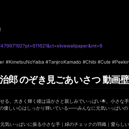
ं
6747997192?pt=611621&ct=xlivewallpaper&mt=8
er #KimetsuNoYaiba #TanjiroKamado #Chibi #Cute #Peekin
ちび炭治郎 のぞき見ごあいさつ 動画
見せる。大きく輝く瞳は温かさと親しみでいっぱい🌟。小さな
の優しい心はしっかり輝いている——みんなに元気いっぱいの
瞳｜元気いっぱいに振る小さな手｜緑のチェックの羽織｜愛らし