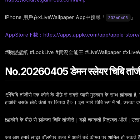
iPhone 用戶在xLiveWallpaper App中搜尋「
」
20260405
AppStore下載：https://apps.apple.com/app/apple-store/
#動態壁紙 #LockLive #實況全能王 #LiveWallpaper #xL
No.20260405 डेमन स्लेयर चिबि तांजीरो
👋चिबि तांजीरो एक कोने के पीछे से सबसे प्यारी मुस्कान के साथ झांकता ह
हाओरी उसके छोटे कंधों पर लिपटा है✨। इस प्यारे चिबि रूप में भी, उसक
🖼️कोने के पीछे से झांकता चिबि तांजीरो｜बड़ी चमकती मित्रवत आँखें｜उत्
अब आप हमारे लाइव वॉलपेपर क्लब में आर्ली बर्ड कीमत पर शामिल हो सकते 