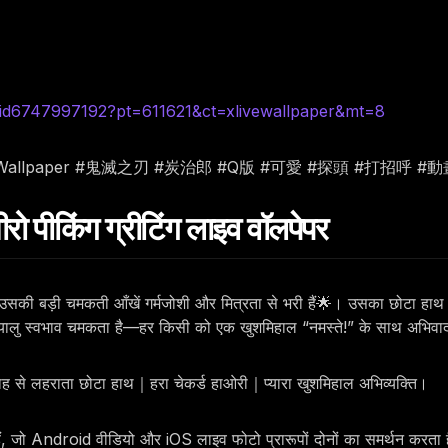
id6747997192?pt=611621&ct=xlivewallpaper&mt=8
iveWallpaper #鬼滅之刃 #炭治郎 #Q版 #可愛 #探頭 #打招呼 #
 पीकिंग ग्रीटिंग लाइव वॉलपेपर
ै, उसकी बड़ी चमकती आँखें गर्मजोशी और मित्रता से भरी हैं🌟। उसका छोटा हाथ 
ा दयालु स्वभाव चमकता है—हर किसी को एक खुशमिहाल “नमस्ते!” के साथ अभिव
साह से लहराता छोटा हाथ｜हरा चेकर्ड हाओरी｜प्यारा खुशमिहाल अभिव्यक्ति।
हैं, जो Android वीडियो और iOS लाइव फोटो प्रारूपों दोनों का समर्थन करता 