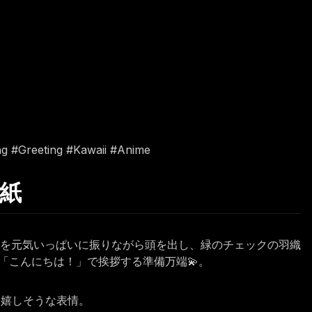
g #Greeting #Kawaii #Anime
壁紙
手を元気いっぱいに振りながら頭を出し、緑のチェックの羽織
「こんにちは！」で挨拶する準備万端💫。
い嬉しそうな表情。