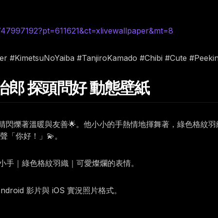
6747997192?pt=611621&ct=xlivewallpaper&mt=8
er #KimetsuNoYaiba #TanjiroKamado #Chibi #Cute #Peekin
版炭治郎 探頭問好 動態壁紙
眼睛閃爍著溫暖與友善🌟。他小小的手熱情地揮舞著，綠色格紋
聲「你好！」💫。
的小手｜綠色格紋羽織｜可愛燦爛的表情。
oid 影片與 iOS 實況照片格式。