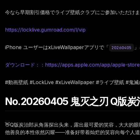
今なら早期割引価格でライブ壁紙クラブにご参加いただけます。
https://locklive.gumroad.com/l/vip
iPhone ユーザーはxLiveWallpaperアプリで「
」
20260405
ダウンロード：：https://apps.apple.com/app/apple-store/i
#動画壁紙 #LockLive #xLiveWallpaper #ライブ壁紙
No.20260405 鬼灭之刃 Q
👋Q版炭治郎从角落探出头来，露出最可爱的笑容，大大的
他善良的本性依然闪耀——准备好带着灿烂的笑容向每个人道声