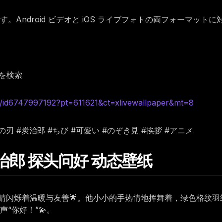
Android ビデオと iOS ライブフォトの両フォーマット
を検索
d6747997192?pt=611621&ct=xlivewallpaper&mt=8
 #鬼滅の刃 #炭治郎 #ちび #可愛い #のぞき見 #挨拶 #アニメ
版炭治郎 探头问好 动态壁纸
眼睛闪烁着温暖与友善🌟。他小小的手热情地挥舞着，绿色格纹
“你好！”💫。