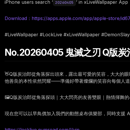
iPhone users search ‘
’ in xLiveWallpaper App
20260405
Download：https://apps.apple.com/app/apple-store/id
#LiveWallpaper #LockLive #xLiveWallpaper #DemonSlay
No.20260405 鬼滅之刃 Q
👋Q版炭治郎從角落探出頭來，露出最可愛的笑容，大大的
他善良的本性依然閃耀——準備好帶著燦爛的笑容向每個人道
🖼️Q版炭治郎從角落探頭｜大大閃亮的友善雙眼｜熱情揮舞
現在您可以以早鳥價加入我們的動態桌布俱樂部，同時支援 Andr
https://locklive.gumroad.com/l/vip