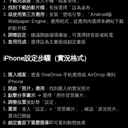
下載完成後
，進入手機「檔案管理」
找到下載的影片檔
，長按選擇「設為桌布」
或使用第三方應用
：安裝「壁纸引擎」「Android版
Wallpaper Engine」應用程式，從應用內選擇本網站下載
的影片檔
調整設定
：建議開啟循環播放，可選擇靜音節省耗電
套用完成
：選擇設為主畫面或鎖定畫面
iPhone設定步驟（實況格式）
匯入檔案
：透過 OneDrive 手机應用或 AirDrop 傳到
iPhone
開啟「照片」應用
：找到匯入的實況照片
點擊分享圖示
→ 選擇「用作背景圖片」
調整位置
後點擊「設定」
重要
：進入「設定」>「背景圖片」，確認「原況照片」
選項已開啟
鎖定畫面下重壓螢幕
即可看到動態效果