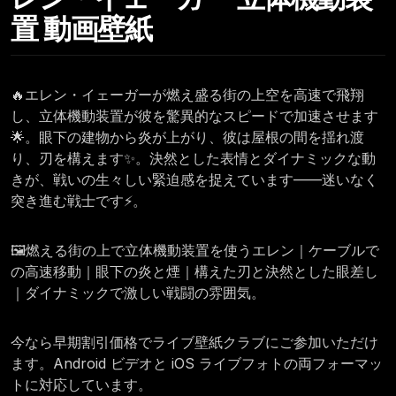
置 動画壁紙
🔥エレン・イェーガーが燃え盛る街の上空を高速で飛翔
し、立体機動装置が彼を驚異的なスピードで加速させます
🌟。眼下の建物から炎が上がり、彼は屋根の間を揺れ渡
り、刃を構えます✨。決然とした表情とダイナミックな動
きが、戦いの生々しい緊迫感を捉えています——迷いなく
突き進む戦士です⚡。
🖼️燃える街の上で立体機動装置を使うエレン｜ケーブルで
の高速移動｜眼下の炎と煙｜構えた刃と決然とした眼差し
｜ダイナミックで激しい戦闘の雰囲気。
今なら早期割引価格でライブ壁紙クラブにご参加いただけ
ます。Android ビデオと iOS ライブフォトの両フォーマッ
トに対応しています。