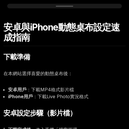
Tuesday, March 10
安卓與iPhone動態桌布設定速
12:00
成指南
下載準備
在本網站選擇喜愛的動態桌布後：
安卓用戶
：下載MP4格式影片檔
iPhone用戶
：下載Live Photo實況格式
安卓設定步驟（影片檔）