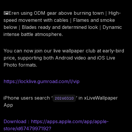
🖼️Eren using ODM gear above burning town｜High-
speed movement with cables｜Flames and smoke
below｜Blades ready and determined look｜Dynamic
intense battle atmosphere.
You can now join our live wallpaper club at early-bird
price, supporting both Android video and iOS Live
Photo formats.
https://locklive.gumroad.com/l/vip
iPhone users search ‘
’ in xLiveWallpaper
20260310
App
Download：https://apps.apple.com/app/apple-
store/id6747997192?