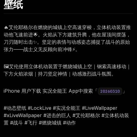
壁纸
🔥艾伦耶格尔在燃烧的城镇上空高速穿梭，立体机动装置推
动他飞速前进🌟。火焰从下方建筑升腾，他在屋顶间摆荡，
刀刃随时出击✨。坚定的表情与动感姿态捕捉了战斗的原始
张力——战士义无反顾向前冲锋⚡。
🖼️艾伦使用立体机动装置于燃烧城镇上空｜钢索高速移动｜
下方火焰浓烟｜持刀坚定神情｜动感激烈战斗氛围。
iPhone 用户下载 实况全能王 App中搜索「
」
20260310
#动态壁纸 #LockLive #实况全能王 #LiveWallpaper
#xLiveWallpaper #进击的巨人 #艾伦耶格尔 #立体机动装
置 #战斗 #飞行 #燃烧城镇 #动作