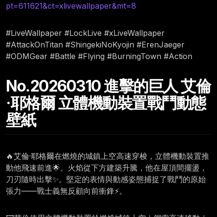
pt=611621&ct=xlivewallpaper&mt=8
#LiveWallpaper #LockLive #xLiveWallpaper
#AttackOnTitan #ShingekiNoKyojin #ErenJaeger
#ODMGear #Battle #Flying #BurningTown #Action
No.20260310 進擊的巨人 艾倫
·耶格爾 立體機動裝置戰鬥動態
壁紙
🔥艾倫·耶格爾在燃燒的城鎮上空高速穿梭，立體機動裝置推
動他飛速前進🌟。火焰從下方建築升騰，他在屋頂間擺盪，
刀刃隨時出擊✨。堅定的表情與動感姿態捕捉了戰鬥的原始
張力——戰士義無反顧向前衝鋒⚡。