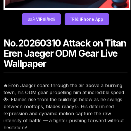
加入VIP俱樂部
下載 iPhone App
No.20260310 Attack on Titan
Eren Jaeger ODM Gear Live
Wallpaper
🔥Eren Jaeger soars through the air above a burning
town, his ODM gear propelling him at incredible speed
🌟. Flames rise from the buildings below as he swings
between rooftops, blades ready✨. His determined
expression and dynamic motion capture the raw
intensity of battle — a fighter pushing forward without
hesitation⚡.