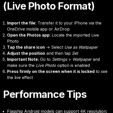
(Live Photo Format)
Import the file
: Transfer it to your iPhone via the
OneDrive mobile app or AirDrop
Open the Photos app
: Locate the imported Live
Photo
Tap the share icon
→ Select
Use as Wallpaper
Adjust the position
and then tap
Set
Important Note
: Go to
Settings
>
Wallpaper
and
make sure the
Live Photo
option is enabled
Press firmly on the screen when it is locked
to see
the live effect
Performance Tips
Flagship Android models can support 4K resolution;