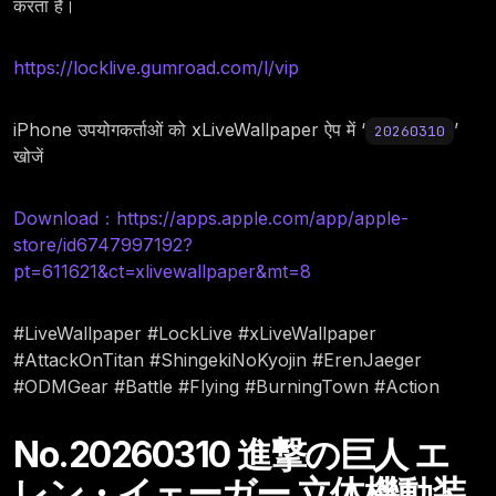
करता है।
https://locklive.gumroad.com/l/vip
iPhone उपयोगकर्ताओं को xLiveWallpaper ऐप में ‘
’
20260310
खोजें
Download：https://apps.apple.com/app/apple-
store/id6747997192?
pt=611621&ct=xlivewallpaper&mt=8
#LiveWallpaper #LockLive #xLiveWallpaper
#AttackOnTitan #ShingekiNoKyojin #ErenJaeger
#ODMGear #Battle #Flying #BurningTown #Action
No.20260310 進撃の巨人 エ
レン・イェーガー 立体機動装