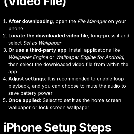
(Video File)
After downloading
, open the
File Manager
on your
phone
Locate the downloaded video file
, long-press it and
select
Set as Wallpaper
Or use a third-party app
: Install applications like
Wallpaper Engine
or
Wallpaper Engine for Android
,
then select the downloaded video file from within the
app
Adjust settings
: It is recommended to enable loop
playback, and you can choose to mute the audio to
save battery power
Once applied
: Select to set it as the home screen
wallpaper or lock screen wallpaper
iPhone Setup Steps