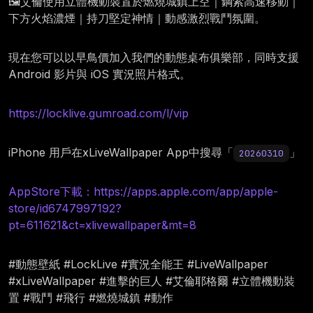
🖼️艾倫使用立體機動裝置於燃燒城鎮上空｜鋼索高速移動｜
下方火焰濃煙｜持刀堅定神情｜動感激烈戰鬥氛圍。
現在您可以以早鳥價加入我們的動態桌布俱樂部，同時支援
Android 影片與 iOS 實況照片格式。
https://locklive.gumroad.com/l/vip
iPhone 用戶在xLiveWallpaper App中搜尋「
」
20260310
AppStore下載：https://apps.apple.com/app/apple-
store/id6747997192?
pt=611621&ct=xlivewallpaper&mt=8
#動態壁紙 #LockLive #實況全能王 #LiveWallpaper
#xLiveWallpaper #進擊的巨人 #艾倫耶格爾 #立體機動裝
置 #戰鬥 #飛行 #燃燒城鎮 #動作