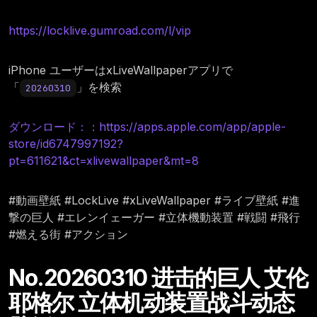
https://locklive.gumroad.com/l/vip
iPhone ユーザーはxLiveWallpaperアプリで
「
」を検索
20260310
ダウンロード：：https://apps.apple.com/app/apple-
store/id6747997192?
pt=611621&ct=xlivewallpaper&mt=8
#動画壁紙 #LockLive #xLiveWallpaper #ライブ壁紙 #進
撃の巨人 #エレンイェーガー #立体機動装置 #戦闘 #飛行
#燃える街 #アクション
No.20260310 进击的巨人 艾伦
耶格尔 立体机动装置战斗动态