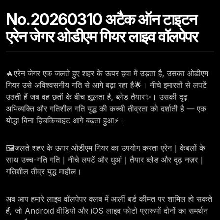
No.20260310 अटैक ऑन टाइटन
एरेन जेगर ओडीएम गियर लाइव वॉलपेपर
🔥एरेन जेगर एक जलते हुए शहर के ऊपर हवा में उड़ता है, उसका ओडीएम
गियर उसे अविश्वसनीय गति से आगे बढ़ा रहा है🌟। नीचे इमारतों से लपटें
उठती हैं जब वह छतों के बीच झूलता है, ब्लेड तैयार✨। उसकी दृढ़
अभिव्यक्ति और गतिशील गति युद्ध की कच्ची तीव्रता को दर्शाती है — एक
योद्धा बिना हिचकिचाहट आगे बढ़ता हुआ⚡।
🖼️जलते शहर के ऊपर ओडीएम गियर का उपयोग करता एरेन｜केबलों के
साथ उच्च-गति गति｜नीचे लपटें और धुआं｜तैयार ब्लेड और दृढ़ नज़र｜
गतिशील तीव्र युद्ध माहौल।
अब आप हमारे लाइव वॉलपेपर क्लब में आर्ली बर्ड कीमत पर शामिल हो सकते
हैं, जो Android वीडियो और iOS लाइव फोटो प्रारूपों दोनों का समर्थन