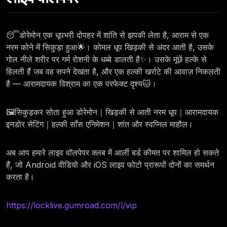
😴डोरेमोन एक धूपभरी दोपहर में शांति से झपकी लेता है, आराम से एक
नरम कोने में सिकुड़ा हुआ🌟। कोमल धूप खिड़की से अंदर आती है, उसके
गोल नीले शरीर पर गर्म रोशनी के धब्बे डालती है✨। उसके मूंछें हल्के से
हिलती हैं जब वह सपने देखता है, और एक हल्की खर्राटे की आवाज़ निकलती
है — आरामदायक विश्राम का एक परफेक्ट दृश्य🐱।
🖼️सिकुड़कर सोता हुआ डोरेमोन｜खिड़की से आती नरम धूप｜आरामदायक
इनडोर सेटिंग｜हल्की साँस एनिमेशन｜शांत और स्वप्निल माहौल।
अब आप हमारे लाइव वॉलपेपर क्लब में आर्ली बर्ड कीमत पर शामिल हो सकते
हैं, जो Android वीडियो और iOS लाइव फोटो प्रारूपों दोनों का समर्थन
करता है।
https://locklive.gumroad.com/l/vip