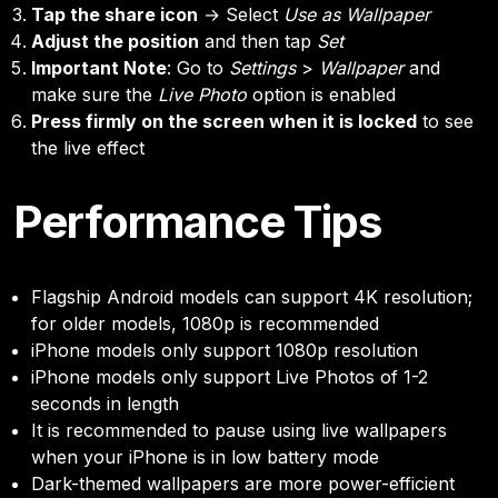
Tap the share icon
→ Select
Use as Wallpaper
Adjust the position
and then tap
Set
Important Note
: Go to
Settings
>
Wallpaper
and
make sure the
Live Photo
option is enabled
Press firmly on the screen when it is locked
to see
the live effect
Performance Tips
Flagship Android models can support 4K resolution;
for older models, 1080p is recommended
iPhone models only support 1080p resolution
iPhone models only support Live Photos of 1-2
seconds in length
It is recommended to pause using live wallpapers
when your iPhone is in low battery mode
Dark-themed wallpapers are more power-efficient