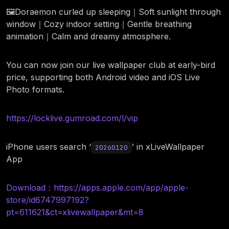
🖼️Doraemon curled up sleeping｜Soft sunlight through
window｜Cozy indoor setting｜Gentle breathing
animation｜Calm and dreamy atmosphere.
You can now join our live wallpaper club at early-bird
price, supporting both Android video and iOS Live
Photo formats.
https://locklive.gumroad.com/l/vip
iPhone users search ‘
’ in xLiveWallpaper
20260120
App
Download：https://apps.apple.com/app/apple-
store/id6747997192?
pt=611621&ct=xlivewallpaper&mt=8