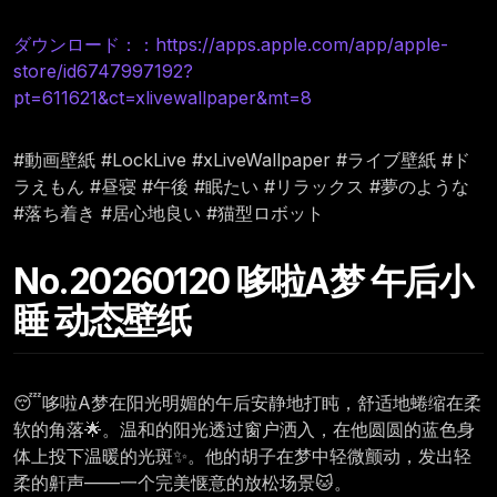
ダウンロード：：https://apps.apple.com/app/apple-
store/id6747997192?
pt=611621&ct=xlivewallpaper&mt=8
#動画壁紙 #LockLive #xLiveWallpaper #ライブ壁紙 #ド
ラえもん #昼寝 #午後 #眠たい #リラックス #夢のような
#落ち着き #居心地良い #猫型ロボット
No.20260120 哆啦A梦 午后小
睡 动态壁纸
😴哆啦A梦在阳光明媚的午后安静地打盹，舒适地蜷缩在柔
软的角落🌟。温和的阳光透过窗户洒入，在他圆圆的蓝色身
体上投下温暖的光斑✨。他的胡子在梦中轻微颤动，发出轻
柔的鼾声——一个完美惬意的放松场景🐱。