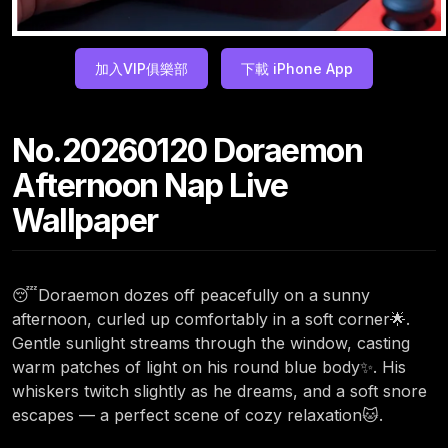
加入VIP俱樂部
下載 iPhone App
No.20260120 Doraemon
Afternoon Nap Live
Wallpaper
😴Doraemon dozes off peacefully on a sunny
afternoon, curled up comfortably in a soft corner🌟.
Gentle sunlight streams through the window, casting
warm patches of light on his round blue body✨. His
whiskers twitch slightly as he dreams, and a soft snore
escapes — a perfect scene of cozy relaxation🐱.