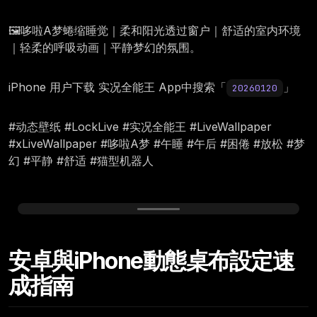
🖼️哆啦A梦蜷缩睡觉｜柔和阳光透过窗户｜舒适的室内环境
｜轻柔的呼吸动画｜平静梦幻的氛围。
iPhone 用户下载 实况全能王 App中搜索「
」
20260120
#动态壁纸 #LockLive #实况全能王 #LiveWallpaper
#xLiveWallpaper #哆啦A梦 #午睡 #午后 #困倦 #放松 #梦
幻 #平静 #舒适 #猫型机器人
Tuesday, January 20
安卓與iPhone動態桌布設定速
12:00
成指南