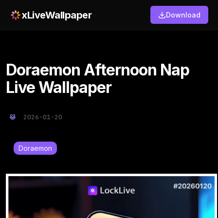
xLiveWallpaper
Download
Doraemon Afternoon Nap
Live Wallpaper
2026-01-20
Doraemon