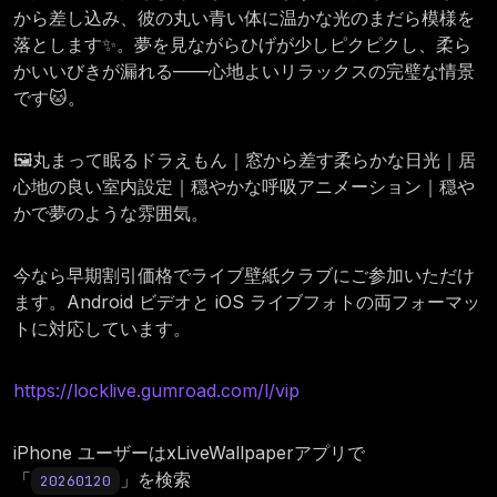
から差し込み、彼の丸い青い体に温かな光のまだら模様を
落とします✨。夢を見ながらひげが少しピクピクし、柔ら
かいいびきが漏れる——心地よいリラックスの完璧な情景
です🐱。
🖼️丸まって眠るドラえもん｜窓から差す柔らかな日光｜居
心地の良い室内設定｜穏やかな呼吸アニメーション｜穏や
かで夢のような雰囲気。
今なら早期割引価格でライブ壁紙クラブにご参加いただけ
ます。Android ビデオと iOS ライブフォトの両フォーマッ
トに対応しています。
https://locklive.gumroad.com/l/vip
iPhone ユーザーはxLiveWallpaperアプリで
「
」を検索
20260120