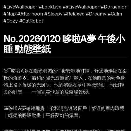
#LiveWallpaper #LockLive #xLiveWallpaper #Doraemon
#Nap #Afternoon #Sleepy #Relaxed #Dreamy #Calm
#Cozy #CatRobot
No.20260120 哆啦A夢 午後小
睡 動態壁紙
😴哆啦A夢在陽光明媚的午後安靜地打盹，舒適地蜷縮在柔
軟的角落🌟。溫和的陽光透過窗戶灑入，在他圓圓的藍色身
體上投下溫暖的光斑✨。他的鬍鬚在夢中輕微顫動，發出輕
柔的鼾聲——一個完美愜意的放鬆場景🐱。
🖼️哆啦A夢蜷縮睡覺｜柔和陽光透過窗戶｜舒適的室內環境
｜輕柔的呼吸動畫｜平靜夢幻的氛圍。