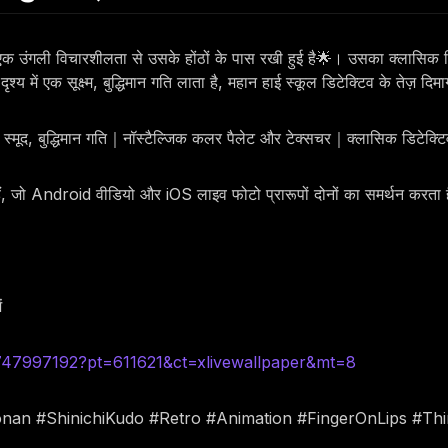
ड़ा है, एक उंगली विचारशीलता से उसके होंठों के पास रखी हुई है🌟। उसका क्लास
श्य में एक सूक्ष्म, बुद्धिमान गति लाता है, महान हाई स्कूल डिटेक्टिव के तेज
ली｜स्मूद, बुद्धिमान गति｜नॉस्टैल्जिक कलर पैलेट और टेक्सचर｜क्लासिक डिटेक्
हैं, जो Android वीडियो और iOS लाइव फोटो प्रारूपों दोनों का समर्थन करता 
ं
6747997192?pt=611621&ct=xlivewallpaper&mt=8
onan #ShinichiKudo #Retro #Animation #FingerOnLips #Th