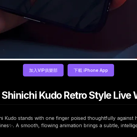
加入VIP俱樂部
下載 iPhone App
hinichi Kudo Retro Style Live 
ichi Kudo stands with one finger poised thoughtfully against h
lines✨. A smooth, flowing animation brings a subtle, intell