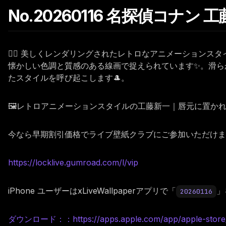
No.20260116 名探偵コナン
🕵️‍♂️ 美しくレンダリングされたレトロなアニメーショ
懐かしい色調と質感のある線画で捉えられています✨。滑ら
たスタイルを呼び起こします🎩。
🖼️レトロアニメーションスタイルの工藤新一｜唇元に置
今なら早期割引価格でライブ壁紙クラブにご参加いただけます。
https://locklive.gumroad.com/l/vip
iPhone ユーザーはxLiveWallpaperアプリで「
」
20260116
ダウンロード：：https://apps.apple.com/app/apple-store/i