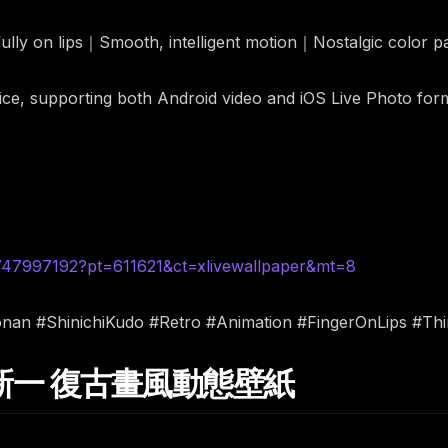
fully on lips｜Smooth, intelligent motion｜Nostalgic color p
rice, supporting both Android video and iOS Live Photo for
6747997192?pt=611621&ct=xlivewallpaper&mt=8
onan #ShinichiKudo #Retro #Animation #FingerOnLips #Th
工藤新一 復古畫風動態壁紙