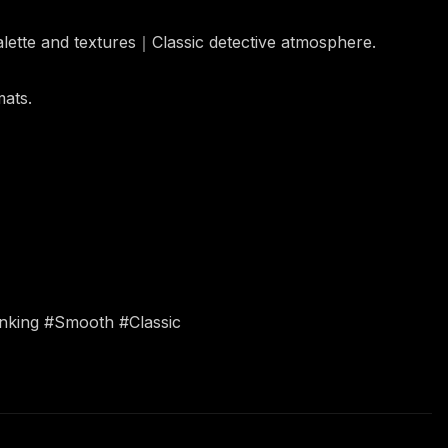
alette and textures｜Classic detective atmosphere.
mats.
inking #Smooth #Classic