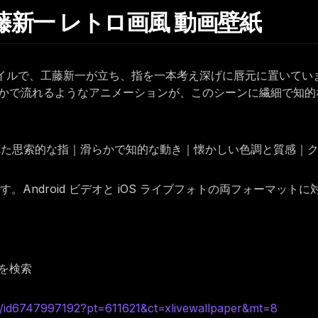
 工藤新一 レトロ画風 動画壁紙
ンスタイルで、工藤新一が立ち、指を一本考え深げに唇元に置いて
かで流れるようなアニメーションが、このシーンに繊細で知的
かれた思索的な指｜滑らかで知的な動き｜懐かしい色調と質感｜
Android ビデオと iOS ライブフォトの両フォーマット
を検索
d6747997192?pt=611621&ct=xlivewallpaper&mt=8