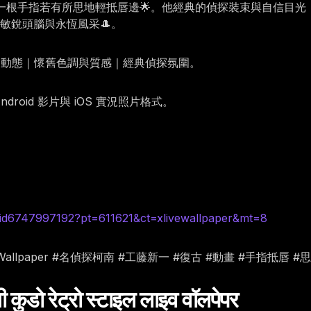
立著，一根手指若有所思地輕抵唇邊🌟。他經典的偵探裝束與自信
敏銳頭腦與永恆風采🎩。
的動態｜懷舊色調與質感｜經典偵探氛圍。
oid 影片與 iOS 實況照片格式。
id6747997192?pt=611621&ct=xlivewallpaper&mt=8
LiveWallpaper #名偵探柯南 #工藤新一 #復古 #動畫 #手指抵唇 
डो रेट्रो स्टाइल लाइव वॉलपेपर