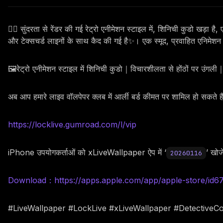
🕵️‍♂️ सुंदरता से रेंडर की गई रेट्रो एनीमेशन स्टाइल में, शिनिची कुडो ख
और टेक्सचर्ड लाइनों के साथ कैद की गई है✨। एक स्मूद, प्रवाहित एनिमेशन दृ
🖼️रेट्रो एनीमेशन स्टाइल में शिनिची कुडो｜विचारशीलता से होंठों पर उंग
अब आप हमारे लाइव वॉलपेपर क्लब में आर्ली बर्ड कीमत पर शामिल हो सकते 
https://locklive.gumroad.com/l/vip
iPhone उपयोगकर्ताओं को xLiveWallpaper ऐप में ‘
’ खोजे
20260116
Download：https://apps.apple.com/app/apple-store/id
#LiveWallpaper #LockLive #xLiveWallpaper #DetectiveC