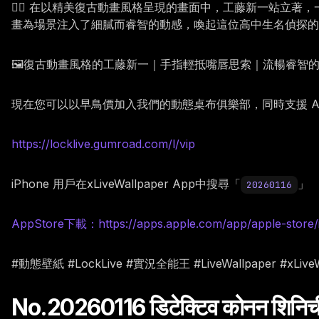
🕵️‍♂️ 在以精美復古動畫風格呈現的畫面中，工藤新一站
畫為場景注入了細膩而睿智的動感，喚起這位高中生名偵探的
🖼️復古動畫風格的工藤新一｜手指輕抵嘴唇思索｜流暢睿智
現在您可以以早鳥價加入我們的動態桌布俱樂部，同時支援 Andr
https://locklive.gumroad.com/l/vip
iPhone 用戶在xLiveWallpaper App中搜尋「
」
20260116
AppStore下載：https://apps.apple.com/app/apple-store/
#動態壁紙 #LockLive #實況全能王 #LiveWallpaper #x
No.20260116 डिटेक्टिव कोनन शिनिची कु