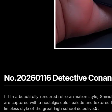
No.20260116 Detective Conan S
🕵️‍♂️ In a beautifully rendered retro animation style, Shin
are captured with a nostalgic color palette and textured 
timeless style of the great high school detective🎩.