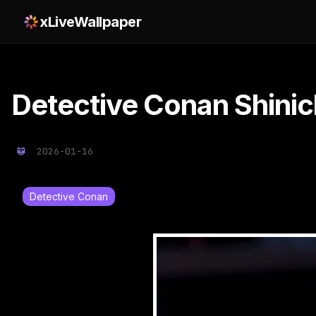
xLiveWallpaper
Detective Conan Shinic
2026-01-16
Detective Conan