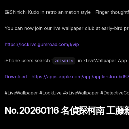
🖼️Shinichi Kudo in retro animation style｜Finger thought
You can now join our live wallpaper club at early-bird p
https://locklive.gumroad.com/l/vip
iPhone users search ‘
’ in xLiveWallpaper App
20260116
Download：https://apps.apple.com/app/apple-store/id
#LiveWallpaper #LockLive #xLiveWallpaper #DetectiveC
No.20260116 名偵探柯南 