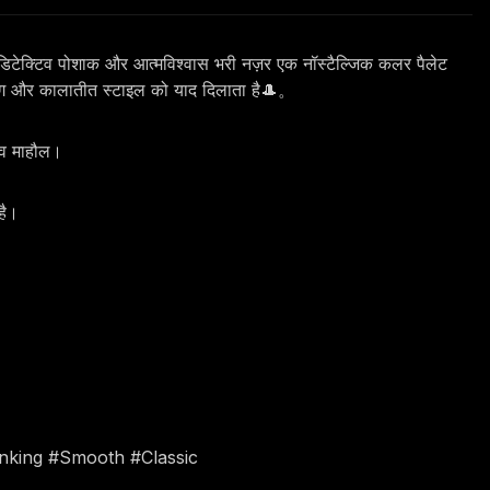
िक डिटेक्टिव पोशाक और आत्मविश्वास भरी नज़र एक नॉस्टैल्जिक कलर पैलेट
़ दिमाग और कालातीत स्टाइल को याद दिलाता है🎩。
टिव माहौल।
है।
inking #Smooth #Classic