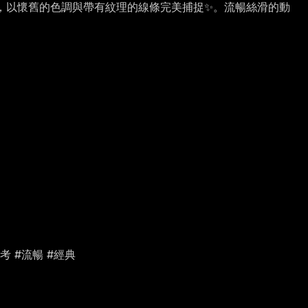
目光，以懷舊的色調與帶有紋理的線條完美捕捉✨。流暢絲滑的動
#思考 #流暢 #經典