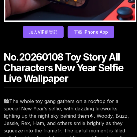
加入VIP俱樂部
下載 iPhone App
No.20260108 Toy Story All
Characters New Year Selfie
Live Wallpaper
🏙️The whole toy gang gathers on a rooftop for a
special New Year’s selfie, with dazzling fireworks
lighting up the night sky behind them🌟. Woody, Buzz,
Jessie, Rex, Ham, and others smile brightly as they
squeeze into the frame✨. The joyful moment is filled