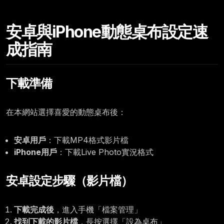
Thursday, January 08
安卓與iPhone動態桌布設定速
12:00
成指南
下載準備
在本網站選擇喜愛的動態桌布後：
安卓用戶
：下載MP4格式影片檔
iPhone用戶
：下載Live Photo實況格式
安卓設定步驟（影片檔）
下載完成後
，進入手機「檔案管理」
找到下載的影片檔
，長按選擇「設為桌布」