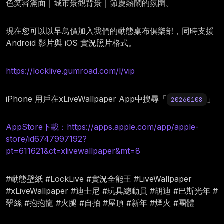
色笑容滿面｜城市景觀背景｜節慶熱鬧的氛圍。
現在您可以以早鳥價加入我們的動態桌布俱樂部，同時支援
Android 影片與 iOS 實況照片格式。
https://locklive.gumroad.com/l/vip
iPhone 用戶在xLiveWallpaper App中搜尋「
」
20260108
AppStore下載：https://apps.apple.com/app/apple-
store/id6747997192?
pt=611621&ct=xlivewallpaper&mt=8
#動態壁紙 #LockLive #實況全能王 #LiveWallpaper
#xLiveWallpaper #迪士尼 #玩具總動員 #胡迪 #巴斯光年 #
翠絲 #抱抱龍 #火腿 #自拍 #屋頂 #新年 #煙火 #團體