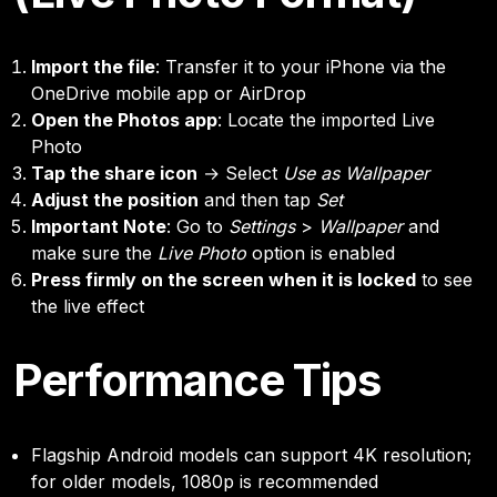
Import the file
: Transfer it to your iPhone via the
OneDrive mobile app or AirDrop
Open the Photos app
: Locate the imported Live
Photo
Tap the share icon
→ Select
Use as Wallpaper
Adjust the position
and then tap
Set
Important Note
: Go to
Settings
>
Wallpaper
and
make sure the
Live Photo
option is enabled
Press firmly on the screen when it is locked
to see
the live effect
Performance Tips
Flagship Android models can support 4K resolution;
for older models, 1080p is recommended