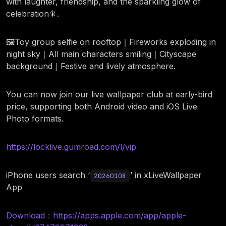
with laughter, friendship, and the sparkling glow of
celebration🎇.
🖼️Toy group selfie on rooftop｜Fireworks exploding in
night sky｜All main characters smiling｜Cityscape
background｜Festive and lively atmosphere.
You can now join our live wallpaper club at early-bird
price, supporting both Android video and iOS Live
Photo formats.
https://locklive.gumroad.com/l/vip
iPhone users search ‘
’ in xLiveWallpaper
20260108
App
Download：https://apps.apple.com/app/apple-