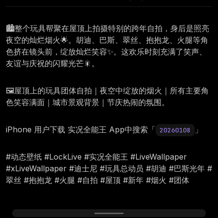
🏙️整个玩具帮聚在屋顶上拍摄特别的跨年自拍，身后是照亮
夜空的灿烂烟火🌟。胡迪、巴斯、翠丝、抱抱龙、火腿等角
色挤在镜头前，绽放灿烂笑容✨。这欢乐时刻充满了笑声、
友谊与庆祝的闪耀光芒🎇。
🖼️屋顶上的玩具团体自拍｜夜空中绽放的烟火｜所有主要角
色笑容满面｜城市景观背景｜节庆热闹的氛围。
iPhone 用户下载 实况全能王 App中搜索「
」
20260108
#动态壁纸 #LockLive #实况全能王 #LiveWallpaper
#xLiveWallpaper #迪士尼 #玩具总动员 #胡迪 #巴斯光年 #
翠丝 #抱抱龙 #火腿 #自拍 #屋顶 #新年 #烟火 #团体