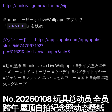
https://locklive.gumroad.com/l/vip
iPhone ユーザーはxLiveWallpaperアプリで
「
」を検索
20260108
ダウンロード：：https://apps.apple.com/app/apple-
store/id6747997192?
pt=611621&ct=xlivewallpaper&mt=8
#動画壁紙 #LockLive #xLiveWallpaper #ライブ壁紙 #デ
ィズニー #トイストーリー #ウッディ #バズライトイヤー
#ジェシー #レックス #ハム #セルフィー #屋上 #新年 #花
火 #グループ
No.20260108 玩具总动员 全员
跨年 屋顶自拍纪念照动态壁纸