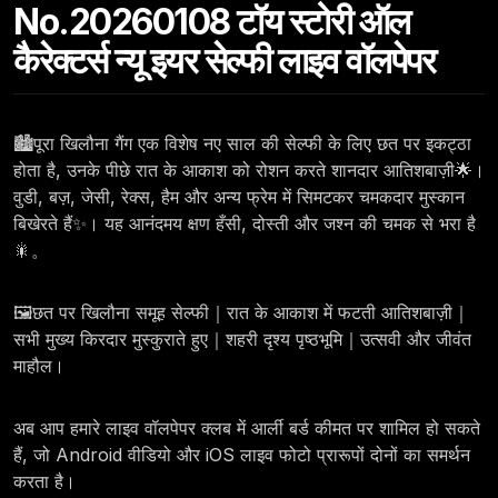
No.20260108 टॉय स्टोरी ऑल
कैरेक्टर्स न्यू इयर सेल्फी लाइव वॉलपेपर
🏙️पूरा खिलौना गैंग एक विशेष नए साल की सेल्फी के लिए छत पर इकट्ठा
होता है, उनके पीछे रात के आकाश को रोशन करते शानदार आतिशबाज़ी🌟।
वुडी, बज़, जेसी, रेक्स, हैम और अन्य फ्रेम में सिमटकर चमकदार मुस्कान
बिखेरते हैं✨। यह आनंदमय क्षण हँसी, दोस्ती और जश्न की चमक से भरा है
🎇。
🖼️छत पर खिलौना समूह सेल्फी｜रात के आकाश में फटती आतिशबाज़ी｜
सभी मुख्य किरदार मुस्कुराते हुए｜शहरी दृश्य पृष्ठभूमि｜उत्सवी और जीवंत
माहौल।
अब आप हमारे लाइव वॉलपेपर क्लब में आर्ली बर्ड कीमत पर शामिल हो सकते
हैं, जो Android वीडियो और iOS लाइव फोटो प्रारूपों दोनों का समर्थन
करता है।