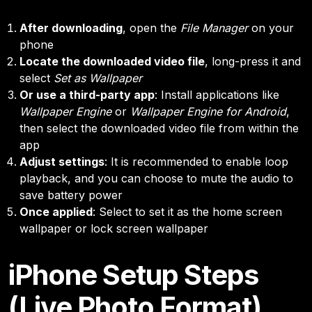
After downloading
, open the
File Manager
on your
phone
Locate the downloaded video file
, long-press it and
select
Set as Wallpaper
Or use a third-party app
: Install applications like
Wallpaper Engine
or
Wallpaper Engine for Android
,
then select the downloaded video file from within the
app
Adjust settings
: It is recommended to enable loop
playback, and you can choose to mute the audio to
save battery power
Once applied
: Select to set it as the home screen
wallpaper or lock screen wallpaper
iPhone Setup Steps
(Live Photo Format)