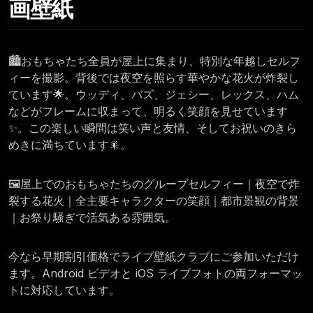
画壁紙
🏙️おもちゃたち全員が屋上に集まり、特別な年越しセルフ
ィーを撮影。背後では夜空を照らす華やかな花火が炸裂し
ています🌟。ウッディ、バズ、ジェシー、レックス、ハム
などがフレームに収まって、明るく笑顔を見せています
✨。この楽しい瞬間は笑い声と友情、そしてお祝いのきら
めきに満ちています🎇。
🖼️屋上でのおもちゃたちのグループセルフィー｜夜空で炸
裂する花火｜全主要キャラクターの笑顔｜都市景観の背景
｜お祭り騒ぎで活気ある雰囲気。
今なら早期割引価格でライブ壁紙クラブにご参加いただけ
ます。Android ビデオと iOS ライブフォトの両フォーマッ
トに対応しています。