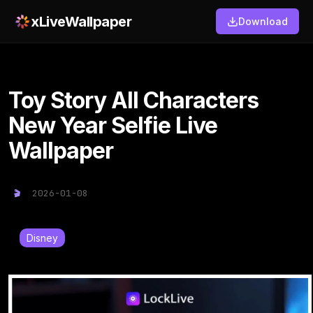
xLiveWallpaper
Download
Toy Story All Characters
New Year Selfie Live
Wallpaper
2026-01-08
Disney