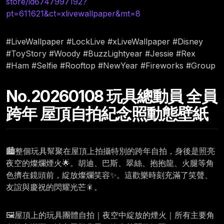
store/id6747997192?
pt=611621&ct=xlivewallpaper&mt=8
#LiveWallpaper #LockLive #xLiveWallpaper #Disney
#ToyStory #Woody #BuzzLightyear #Jessie #Rex
#Ham #Selfie #Rooftop #NewYear #Fireworks #Group
No.20260108 玩具總動員 全員
跨年 屋頂自拍紀念照動態壁紙
🏙️整個玩具幫聚在屋頂上拍攝特別的跨年自拍，身後是照亮
夜空的燦爛煙火🌟。胡迪、巴斯、翠絲、抱抱龍、火腿等角
色擠在鏡頭前，綻放燦爛笑容✨。這歡樂時刻充滿了笑聲、
友誼與慶祝的閃耀光芒🎇。
🖼️屋頂上的玩具團體自拍｜夜空中綻放的煙火｜所有主要角