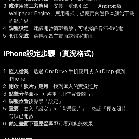
或使用第三方應用
：安裝「壁纸引擎」「Android版
Wallpaper Engine」應用程式，從應用內選擇本網站下載
的影片檔
調整設定
：建議開啟循環播放，可選擇靜音節省耗電
套用完成
：選擇設為主畫面或鎖定畫面
iPhone設定步驟（實況格式）
匯入檔案
：透過 OneDrive 手机應用或 AirDrop 傳到
iPhone
開啟「照片」應用
：找到匯入的實況照片
點擊分享圖示
→ 選擇「用作背景圖片」
調整位置
後點擊「設定」
重要
：進入「設定」>「背景圖片」，確認「原況照片」
選項已開啟
鎖定畫面下重壓螢幕
即可看到動態效果