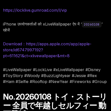
https://locklive.gumroad.com/l/vip
iPhone उपयोगकर्ताओं को xLiveWallpaper ऐप में ‘
’
20260108
खोजें
Download：https://apps.apple.com/app/apple-
store/id6747997192?
pt=611621&ct=xlivewallpaper&mt=8
#LiveWallpaper #LockLive #xLiveWallpaper #Disney
#ToyStory #Woody #BuzzLightyear #Jessie #Rex
#Ham #Selfie #Rooftop #NewYear #Fireworks #Group
No.20260108 トイ・ストーリ
ー 全員で年越しセルフィー 動