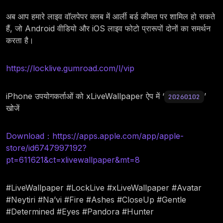
अब आप हमारे लाइव वॉलपेपर क्लब में आर्ली बर्ड कीमत पर शामिल हो सकते
हैं, जो Android वीडियो और iOS लाइव फोटो प्रारूपों दोनों का समर्थन
करता है।
https://locklive.gumroad.com/l/vip
iPhone उपयोगकर्ताओं को xLiveWallpaper ऐप में ‘
’
20260102
खोजें
Download：https://apps.apple.com/app/apple-
store/id6747997192?
pt=611621&ct=xlivewallpaper&mt=8
#LiveWallpaper #LockLive #xLiveWallpaper #Avatar
#Neytiri #Na’vi #Fire #Ashes #CloseUp #Gentle
#Determined #Eyes #Pandora #Hunter