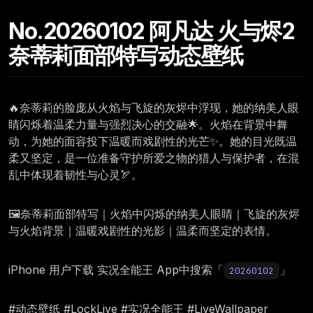
No.20260102 阿凡达 火与烬2
奈蒂莉面部特写动态壁纸
🔥奈蒂莉的脸庞从火焰与飞旋的灰烬中浮现，她的纳美人眼
睛闪烁着温柔力量与强烈决心的交融🌟。火焰在背景中舞
动，为她的面容投下温暖而戏剧性的光芒✨。她的目光既温
柔又坚定，是一位准备守护所爱之物的猎人与保护者，在混
乱中体现着韧性与心灵🏹。
🖼️奈蒂莉面部特写｜火焰中闪烁的纳美人眼睛｜飞旋的灰烬
与火焰背景｜温暖戏剧性的光影｜温柔而坚定的表情。
iPhone 用户下载 实况全能王 App中搜索「
」
20260102
#动态壁纸 #LockLive #实况全能王 #LiveWallpaper