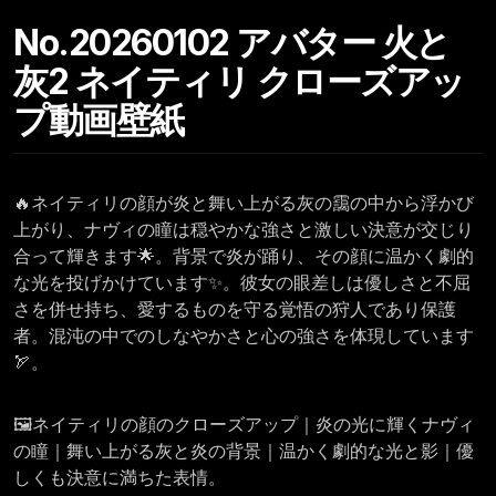
No.20260102 アバター 火と
灰2 ネイティリ クローズアッ
プ動画壁紙
🔥ネイティリの顔が炎と舞い上がる灰の靄の中から浮かび
上がり、ナヴィの瞳は穏やかな強さと激しい決意が交じり
合って輝きます🌟。背景で炎が踊り、その顔に温かく劇的
な光を投げかけています✨。彼女の眼差しは優しさと不屈
さを併せ持ち、愛するものを守る覚悟の狩人であり保護
者。混沌の中でのしなやかさと心の強さを体現しています
🏹。
🖼️ネイティリの顔のクローズアップ｜炎の光に輝くナヴィ
の瞳｜舞い上がる灰と炎の背景｜温かく劇的な光と影｜優
しくも決意に満ちた表情。