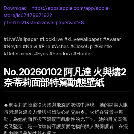
Download：https://apps.apple.com/app/apple-
store/id6747997192?
pt=611621&ct=xlivewallpaper&mt=8
#LiveWallpaper #LockLive #xLiveWallpaper #Avatar
#Neytiri #Na’vi #Fire #Ashes #CloseUp #Gentle
#Determined #Eyes #Pandora #Hunter
No.20260102 阿凡達 火與燼2
奈蒂莉面部特寫動態壁紙
🔥奈蒂莉的臉龐從火焰與飛旋的灰燼中浮現，她的納美人眼
睛閃爍著溫柔力量與強烈決心的交融🌟。火焰在背景中舞
動，為她的面容投下溫暖而戲劇性的光芒✨。她的目光既溫
柔又堅定，是一位準備守護所愛之物的獵人與保護者，在混
亂中體現著韌性與心靈🏹。