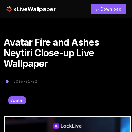
xLiveWallpaper
Download
Avatar Fire and Ashes
Neytiri Close-up Live
Wallpaper
2026-01-02
Avatar