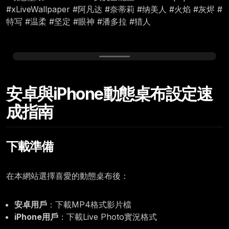
#xLiveWallpaper #阿凡达 #奈蒂莉 #纳美人 #火焰 #灰烬 #
特写 #温柔 #坚定 #眼神 #潘多拉 #猎人
Friday, January 02
安卓與iPhone動態桌布設定速
12:00
成指南
下載準備
在本網站選擇喜愛的動態桌布後：
安卓用戶
：下載MP4格式影片檔
iPhone用戶
：下載Live Photo實況格式