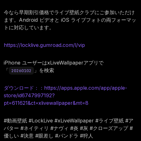
今なら早期割引価格でライブ壁紙クラブにご参加いただけ
ます。Android ビデオと iOS ライブフォトの両フォーマッ
トに対応しています。
https://locklive.gumroad.com/l/vip
iPhone ユーザーはxLiveWallpaperアプリで
「
」を検索
20260102
ダウンロード：：https://apps.apple.com/app/apple-
store/id6747997192?
pt=611621&ct=xlivewallpaper&mt=8
#動画壁紙 #LockLive #xLiveWallpaper #ライブ壁紙 #ア
バター #ネイティリ #ナヴィ #炎 #灰 #クローズアップ #
優しい #決意 #眼差し #パンドラ #狩人