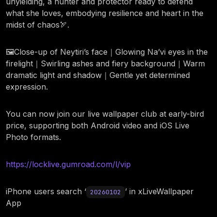
unyielding, a hunter and protector ready to defend
what she loves, embodying resilience and heart in the
midst of chaos🏹.
🖼️Close-up of Neytiri’s face｜Glowing Na’vi eyes in the
firelight｜Swirling ashes and fiery background｜Warm
dramatic light and shadow｜Gentle yet determined
expression.
You can now join our live wallpaper club at early-bird
price, supporting both Android video and iOS Live
Photo formats.
https://locklive.gumroad.com/l/vip
iPhone users search ‘
’ in xLiveWallpaper
20260102
App