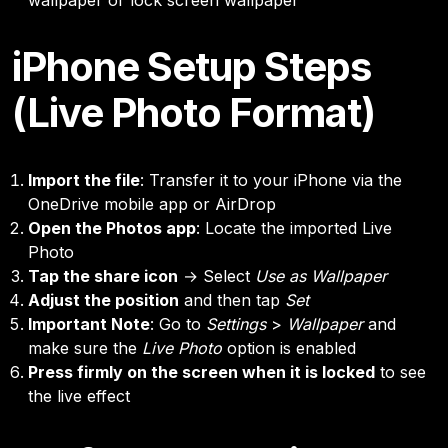
iPhone Setup Steps
(Live Photo Format)
Import the file
: Transfer it to your iPhone via the
OneDrive mobile app or AirDrop
Open the Photos app
: Locate the imported Live
Photo
Tap the share icon
→ Select
Use as Wallpaper
Adjust the position
and then tap
Set
Important Note
: Go to
Settings
>
Wallpaper
and
make sure the
Live Photo
option is enabled
Press firmly on the screen when it is locked
to see
the live effect