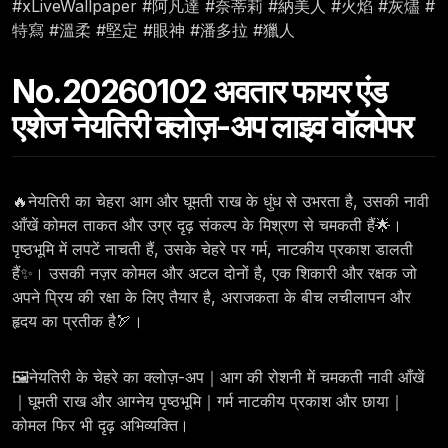
#xLiveWallpaper #阿凡達 #奈蒂莉 #納美人 #火焰 #灰燼 #
特寫 #溫柔 #堅定 #眼神 #潘多拉 #獵人
No.20260102 अवतार फायर एंड
एशेज नेयतिरी क्लोज़-अप लाइव वॉलपेपर
🔥नेयतिरी का चेहरा आग और घूमती राख के धुंध से उभरता है, उसकी नावी
आँखें कोमल ताकत और उग्र दृढ़ संकल्प के मिश्रण से चमकती हैं🌟।
पृष्ठभूमि में लपटें नाचती हैं, उसके चेहरे पर गर्म, नाटकीय प्रकाश डालती
हैं✨। उसकी नज़र कोमल और अटल दोनों है, एक शिकारी और रक्षक जो
अपने प्रिय की रक्षा के लिए तैयार है, अराजकता के बीच लचीलापन और
हृदय का प्रतीक है🏹।
🖼️नेयतिरी के चेहरे का क्लोज़-अप｜आग की रोशनी में चमकती नावी आँखें
｜घूमती राख और आग्नेय पृष्ठभूमि｜गर्म नाटकीय प्रकाश और छाया｜
कोमल फिर भी दृढ़ अभिव्यक्ति।