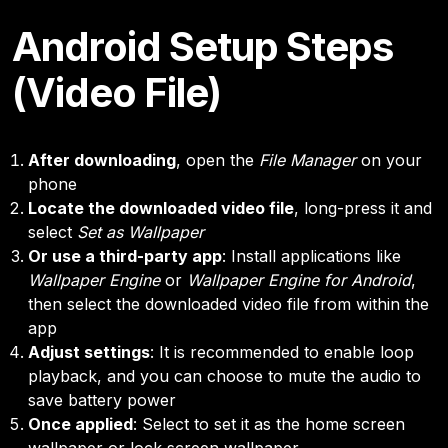
Android Setup Steps
(Video File)
After downloading
, open the
File Manager
on your
phone
Locate the downloaded video file
, long-press it and
select
Set as Wallpaper
Or use a third-party app
: Install applications like
Wallpaper Engine
or
Wallpaper Engine for Android
,
then select the downloaded video file from within the
app
Adjust settings
: It is recommended to enable loop
playback, and you can choose to mute the audio to
save battery power
Once applied
: Select to set it as the home screen
wallpaper or lock screen wallpaper