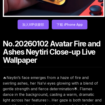
加入VIP俱樂部
下載 iPhone App
No.20260102 Avatar Fire and
Ashes Neytiri Close-up Live
Wallpaper
🔥Neytiri’s face emerges from a haze of fire and
swirling ashes, her Na’vi eyes glowing with a blend of
gentle strength and fierce determination🌟. Flames
dance in the background, casting a warm, dramatic
light across her features✨. Her gaze is both tender and