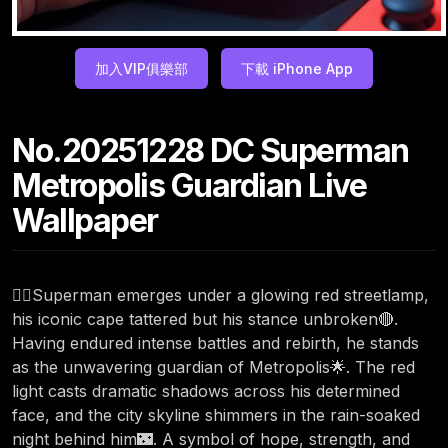
加入VIP俱樂部
下載 iPhone App
No.20251228 DC Superman
Metropolis Guardian Live
Wallpaper
🦸‍♂️Superman emerges under a glowing red streetlamp,
his iconic cape tattered but his stance unbroken🔴.
Having endured intense battles and rebirth, he stands
as the unwavering guardian of Metropolis🌟. The red
light casts dramatic shadows across his determined
face, and the city skyline shimmers in the rain-soaked
night behind him🌃. A symbol of hope, strength, and