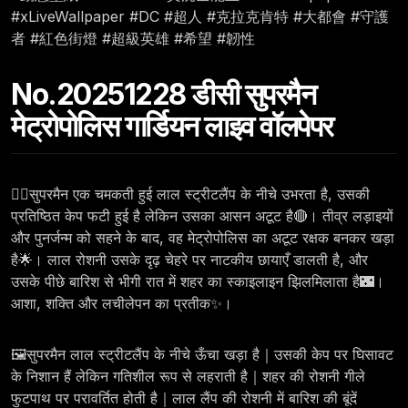
#xLiveWallpaper #DC #超人 #克拉克肯特 #大都會 #守護
者 #紅色街燈 #超級英雄 #希望 #韌性
No.20251228 डीसी सुपरमैन
मेट्रोपोलिस गार्डियन लाइव वॉलपेपर
🦸‍♂️सुपरमैन एक चमकती हुई लाल स्ट्रीटलैंप के नीचे उभरता है, उसकी
प्रतिष्ठित केप फटी हुई है लेकिन उसका आसन अटूट है🔴। तीव्र लड़ाइयों
और पुनर्जन्म को सहने के बाद, वह मेट्रोपोलिस का अटूट रक्षक बनकर खड़ा
है🌟। लाल रोशनी उसके दृढ़ चेहरे पर नाटकीय छायाएँ डालती है, और
उसके पीछे बारिश से भीगी रात में शहर का स्काइलाइन झिलमिलाता है🌃।
आशा, शक्ति और लचीलेपन का प्रतीक✨।
🖼️सुपरमैन लाल स्ट्रीटलैंप के नीचे ऊँचा खड़ा है｜उसकी केप पर घिसावट
के निशान हैं लेकिन गतिशील रूप से लहराती है｜शहर की रोशनी गीले
फुटपाथ पर परावर्तित होती है｜लाल लैंप की रोशनी में बारिश की बूंदें