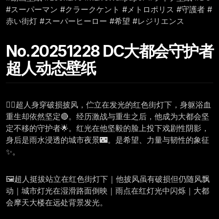
#スーパーマン #クラークケント #メトロポリス #守護者 #
赤い街灯 #スーパーヒーロー #希望 #レジリエンス
No.20251228 DC大都会守护者
超人动态壁纸
🦸‍♂️超人身穿破损披风，伫立在发光的红色街灯下，身躯浴血
重生却依然坚定🔴。经历激战与重生之后，他成为大都会坚
定不移的守护者🌟。红光在他坚毅的脸上投下戏剧性阴影，
身后是雨水浸透的城市夜景🌃。是希望、力量与韧性的象征
✨。
🖼️超人挺拔站立在红色街灯下｜他披风虽有破损但仍随风飘
动｜城市灯光在湿滑路面倒映｜雨点在红灯光中闪烁｜大都
会摩天大楼在远处背景发光。