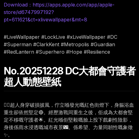
Download：https://apps.apple.com/app/apple-
store/id6747997192?
pt=611621&ct=xlivewallpaper&mt=8
#LiveWallpaper #LockLive #xLiveWallpaper #DC
#Superman #ClarkKent #Metropolis #Guardian
#RedLantern #Superhero #Hope #Resilience
No.20251228 DC大都會守護者
超人動態壁紙
🦸‍♂️超人身穿破損披風，佇立喺發光嘅紅色街燈下，身軀浴血
重生卻依然堅定🔴。經歷激戰同重生之後，佢成為大都會堅
定不移嘅守護者🌟。紅光喺佢堅毅嘅臉上投下戲劇性陰影，
身後係雨水浸透嘅城市夜景🌃。係希望、力量同韌性嘅象徵
✨。