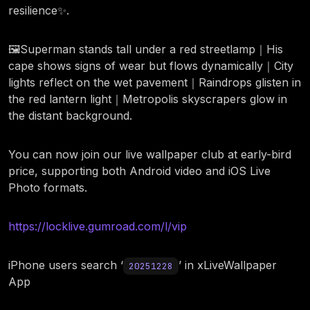
resilience✨.
🖼️Superman stands tall under a red streetlamp｜His
cape shows signs of wear but flows dynamically｜City
lights reflect on the wet pavement｜Raindrops glisten in
the red lantern light｜Metropolis skyscrapers glow in
the distant background.
You can now join our live wallpaper club at early-bird
price, supporting both Android video and iOS Live
Photo formats.
https://locklive.gumroad.com/l/vip
iPhone users search ‘
’ in xLiveWallpaper
20251228
App