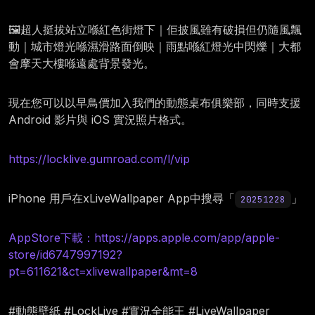
🖼️超人挺拔站立喺紅色街燈下｜佢披風雖有破損但仍隨風飄
動｜城市燈光喺濕滑路面倒映｜雨點喺紅燈光中閃爍｜大都
會摩天大樓喺遠處背景發光。
現在您可以以早鳥價加入我們的動態桌布俱樂部，同時支援
Android 影片與 iOS 實況照片格式。
https://locklive.gumroad.com/l/vip
iPhone 用戶在xLiveWallpaper App中搜尋「
」
20251228
AppStore下載：https://apps.apple.com/app/apple-
store/id6747997192?
pt=611621&ct=xlivewallpaper&mt=8
#動態壁紙 #LockLive #實況全能王 #LiveWallpaper