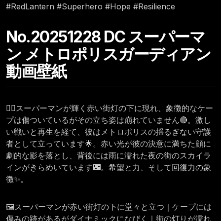
#RedLantern #Superhero #Hope #Resilience
No.20251228 DC スーパーマ
ン メトロポリスガーディアン
動画壁紙
🦸‍♂️スーパーマンが輝く赤い街灯の下に現れ、象徴的なケー
プは傷ついているがその立ち姿は崩れていません🔴。激し
い戦いと再生を経て、彼はメトロポリスの揺るぎない守護
者として立っています🌟。赤い光が彼の決意に満ちた顔に
劇的な影を落とし、背後には雨に濡れた夜の街のスカイラ
インがきらめいています🌃。希望と力、そして回復力の象
徴✨。
🖼️スーパーマンが赤い街灯の下に堂々と立つ｜ケープには
傷みの跡があるがダイナミックになびく｜街の灯りが濡れ