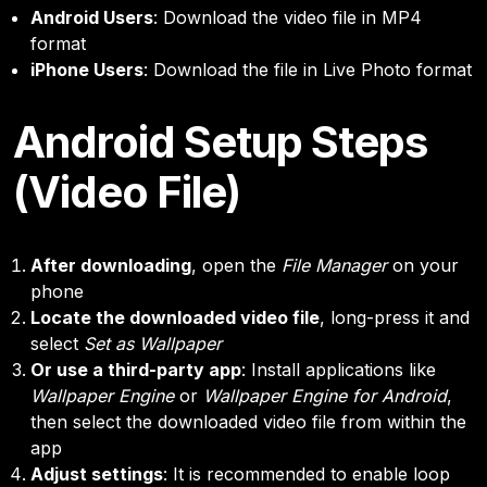
Android Users
: Download the video file in MP4
format
iPhone Users
: Download the file in Live Photo format
Android Setup Steps
(Video File)
After downloading
, open the
File Manager
on your
phone
Locate the downloaded video file
, long-press it and
select
Set as Wallpaper
Or use a third-party app
: Install applications like
Wallpaper Engine
or
Wallpaper Engine for Android
,
then select the downloaded video file from within the
app
Adjust settings
: It is recommended to enable loop