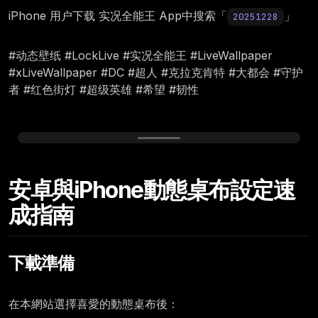
iPhone 用户下载 实况全能王 App中搜索「
」
20251228
#动态壁纸 #LockLive #实况全能王 #LiveWallpaper
#xLiveWallpaper #DC #超人 #克拉克肯特 #大都会 #守护
者 #红色街灯 #超级英雄 #希望 #韧性
Sunday, December 28
安卓與iPhone動態桌布設定速
12:00
成指南
下載準備
在本網站選擇喜愛的動態桌布後：