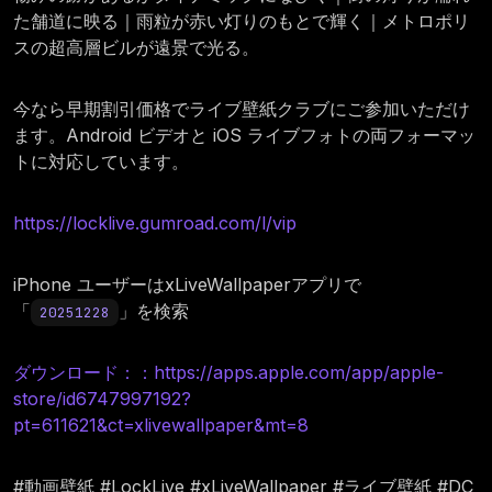
た舗道に映る｜雨粒が赤い灯りのもとで輝く｜メトロポリ
スの超高層ビルが遠景で光る。
今なら早期割引価格でライブ壁紙クラブにご参加いただけ
ます。Android ビデオと iOS ライブフォトの両フォーマッ
トに対応しています。
https://locklive.gumroad.com/l/vip
iPhone ユーザーはxLiveWallpaperアプリで
「
」を検索
20251228
ダウンロード：：https://apps.apple.com/app/apple-
store/id6747997192?
pt=611621&ct=xlivewallpaper&mt=8
#動画壁紙 #LockLive #xLiveWallpaper #ライブ壁紙 #DC