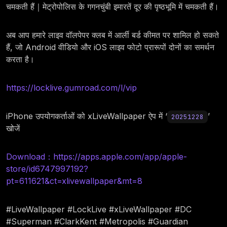
चमकती हैं｜मेट्रोपोलिस के गगनचुंबी इमारतें दूर की पृष्ठभूमि में चमकती हैं।
अब आप हमारे लाइव वॉलपेपर क्लब में आर्ली बर्ड कीमत पर शामिल हो सकते
हैं, जो Android वीडियो और iOS लाइव फोटो प्रारूपों दोनों का समर्थन
करता है।
https://locklive.gumroad.com/l/vip
iPhone उपयोगकर्ताओं को xLiveWallpaper ऐप में ‘
’
20251228
खोजें
Download：https://apps.apple.com/app/apple-
store/id6747997192?
pt=611621&ct=xlivewallpaper&mt=8
#LiveWallpaper #LockLive #xLiveWallpaper #DC
#Superman #ClarkKent #Metropolis #Guardian