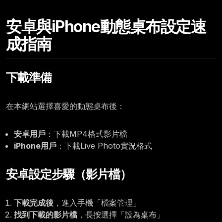
Saturday, December 06
安卓與iPhone動態桌布設定速
12:00
成指南
下載準備
在本網站選擇喜愛的動態桌布後：
安卓用戶
：下載MP4格式影片檔
iPhone用戶
：下載Live Photo實況格式
安卓設定步驟（影片檔）
下載完成後
，進入手機「檔案管理」
找到下載的影片檔
，長按選擇「設為桌布」