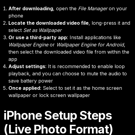
After downloading
, open the
File Manager
on your
phone
Locate the downloaded video file
, long-press it and
select
Set as Wallpaper
Or use a third-party app
: Install applications like
Wallpaper Engine
or
Wallpaper Engine for Android
,
then select the downloaded video file from within the
app
Adjust settings
: It is recommended to enable loop
playback, and you can choose to mute the audio to
save battery power
Once applied
: Select to set it as the home screen
wallpaper or lock screen wallpaper
iPhone Setup Steps
(Live Photo Format)