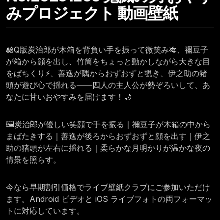
みプロジェクト 動画壁紙
🎎Q版炭治郎が木箱を背負い手を振って微笑み🎋、禰豆子
が箱から顔を出し、竹筒をちょっと動かしながら大きな目
をぱちくり⚡、善逸が隅からおずおずと覗き、伊之助の猪
頭が遊び心で揺れる——四人の主人公が勢ぞろいして、あ
なたに甘いおやすみを届けます！🌙
🖼️炭治郎が優しい笑顔で手を振る｜禰豆子が木箱の中から
まばたきする｜善逸が後ろからおずおずと顔を出す｜伊之
助の猪頭が左右に揺れる｜柔らかな月明かりが温かな夜の
情景を照らす。
今なら早期割引価格でライブ壁紙クラブにご参加いただけ
ます。Android ビデオと iOS ライブフォトの両フォーマッ
トに対応しています。