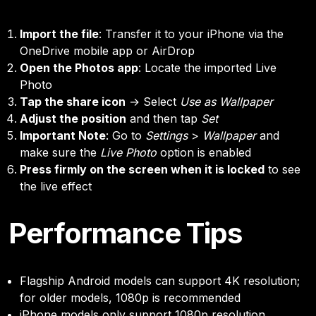
Import the file
: Transfer it to your iPhone via the
OneDrive mobile app or AirDrop
Open the Photos app
: Locate the imported Live
Photo
Tap the share icon
→ Select
Use as Wallpaper
Adjust the position
and then tap
Set
Important Note
: Go to
Settings
>
Wallpaper
and
make sure the
Live Photo
option is enabled
Press firmly on the screen when it is locked
to see
the live effect
Performance Tips
Flagship Android models can support 4K resolution;
for older models, 1080p is recommended
iPhone models only support 1080p resolution