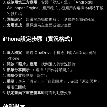
或使用第三方應用
：安裝「壁纸引擎」「Android版
Wallpaper Engine」應用程式，從應用內選擇本網站下載
的影片檔
調整設定
：建議開啟循環播放，可選擇靜音節省耗電
套用完成
：選擇設為主畫面或鎖定畫面
iPhone設定步驟（實況格式）
匯入檔案
：透過 OneDrive 手机應用或 AirDrop 傳到
iPhone
開啟「照片」應用
：找到匯入的實況照片
點擊分享圖示
→ 選擇「用作背景圖片」
調整位置
後點擊「設定」
重要
：進入「設定」>「背景圖片」，確認「原況照片」
選項已開啟
鎖定畫面下重壓螢幕
即可看到動態效果
效能提示