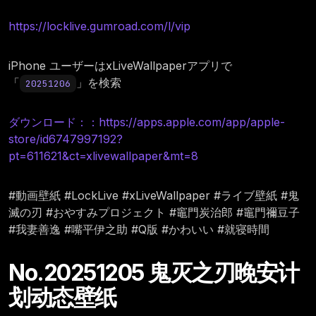
https://locklive.gumroad.com/l/vip
iPhone ユーザーはxLiveWallpaperアプリで
「
」を検索
20251206
ダウンロード：：https://apps.apple.com/app/apple-
store/id6747997192?
pt=611621&ct=xlivewallpaper&mt=8
#動画壁紙 #LockLive #xLiveWallpaper #ライブ壁紙 #鬼
滅の刃 #おやすみプロジェクト #竈門炭治郎 #竈門禰豆子
#我妻善逸 #嘴平伊之助 #Q版 #かわいい #就寝時間
No.20251205 鬼灭之刃晚安计
划动态壁纸