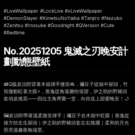
#LiveWallpaper #LockLive #xLiveWallpaper
#DemonSlayer #KimetsuNoYaiba #Tanjiro #Nezuko
#Zenitsu #Inosuke #Goodnight #QVersion #Cute
#Bedtime
No.20251205 鬼滅之刃晚安計
劃動態壁紙
🎎Q版炭治郎背著木箱揮手微笑🎋，禰豆子從箱中探頭，竹
筒微動眨著大眼⚡，善逸從角落膽怯張望，伊之助的野豬頭
套俏皮搖晃——四位主角齊聚一堂，向你送上甜蜜晚安！🌙
🖼️炭治郎帶著溫柔微笑揮手｜禰豆子在木箱中眨眼｜善逸從
後方怯生生探頭｜伊之助的野豬頭套左右搖擺｜柔和的月光
照亮溫馨夜晚場景。