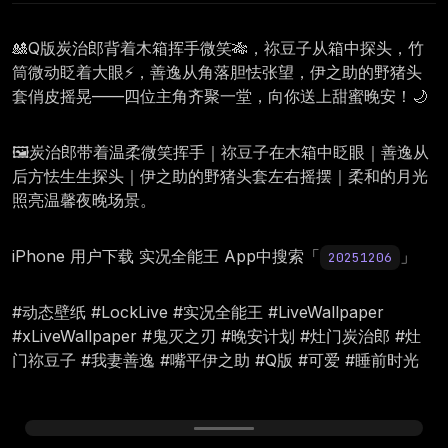
🎎Q版炭治郎背着木箱挥手微笑🎋，祢豆子从箱中探头，竹
筒微动眨着大眼⚡，善逸从角落胆怯张望，伊之助的野猪头
套俏皮摇晃——四位主角齐聚一堂，向你送上甜蜜晚安！🌙
🖼️炭治郎带着温柔微笑挥手｜祢豆子在木箱中眨眼｜善逸从
后方怯生生探头｜伊之助的野猪头套左右摇摆｜柔和的月光
照亮温馨夜晚场景。
iPhone 用户下载 实况全能王 App中搜索「
」
20251206
#动态壁纸 #LockLive #实况全能王 #LiveWallpaper
#xLiveWallpaper #鬼灭之刃 #晚安计划 #灶门炭治郎 #灶
门祢豆子 #我妻善逸 #嘴平伊之助 #Q版 #可爱 #睡前时光