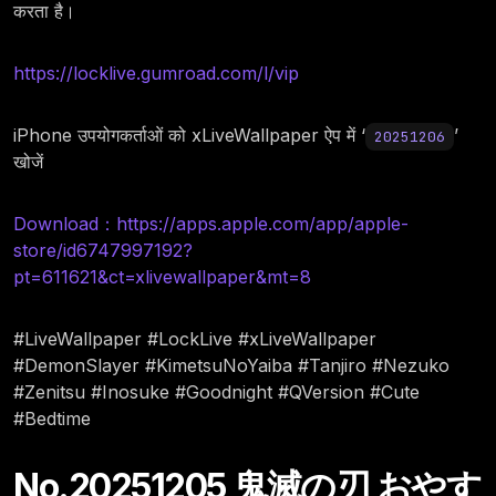
करता है।
https://locklive.gumroad.com/l/vip
iPhone उपयोगकर्ताओं को xLiveWallpaper ऐप में ‘
’
20251206
खोजें
Download：https://apps.apple.com/app/apple-
store/id6747997192?
pt=611621&ct=xlivewallpaper&mt=8
#LiveWallpaper #LockLive #xLiveWallpaper
#DemonSlayer #KimetsuNoYaiba #Tanjiro #Nezuko
#Zenitsu #Inosuke #Goodnight #QVersion #Cute
#Bedtime
No.20251205 鬼滅の刃 おやす