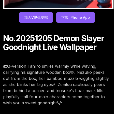
加入VIP俱樂部
下載 iPhone App
No.20251205 Demon Slayer
Goodnight Live Wallpaper
🎎Q-version Tanjiro smiles warmly while waving,
carrying his signature wooden box🎋. Nezuko peeks
out from the box, her bamboo muzzle wiggling slightly
as she blinks her big eyes⚡. Zenitsu cautiously peers
from behind a corner, and Inosuke’s boar mask tilts
playfully—all four main characters come together to
wish you a sweet goodnight!🌙