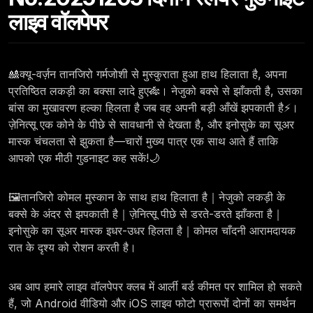
लाइव वॉलपेपर
🎎क्यू-वर्ज़न तानजिरो गर्मजोशी से मुस्कुराता हुआ हाथ हिलाता है, अपना
प्रतिष्ठित लकड़ी का बक्सा लादे हुए🎋। नेजुको बक्से से झाँकती है, उसका
बांस का मुखावरण हल्का हिलता है जब वह अपनी बड़ी आँखें झपकाती है⚡।
ज़ेनित्सू एक कोने के पीछे से सावधानी से देखता है, और इनोसुके का सूअर
मास्क चंचलता से झुकता है—चारों मुख्य पात्र एक साथ आते हैं ताकि
आपको एक मीठी गुडनाइट कह सकें!🌙
🖼️तानजिरो कोमल मुस्कान के साथ हाथ हिलाता है｜नेजुको लकड़ी के
बक्से के अंदर से झपकाती है｜ज़ेनित्सू पीछे से डरते-डरते झाँकता है｜
इनोसुके का सूअर मास्क इधर-उधर हिलता है｜कोमल चाँदनी आरामदायक
रात के दृश्य को रोशन करती है।
अब आप हमारे लाइव वॉलपेपर क्लब में आर्ली बर्ड कीमत पर शामिल हो सकते
हैं, जो Android वीडियो और iOS लाइव फोटो प्रारूपों दोनों का समर्थन