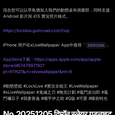
現在您可以以早鳥價加入我們的動態桌布俱樂部，同時支援
Android 影片與 iOS 實況照片格式。
https://locklive.gumroad.com/l/vip
iPhone 用戶在xLiveWallpaper App中搜尋「
」
20251206
AppStore下載：https://apps.apple.com/app/apple-
store/id6747997192?
pt=611621&ct=xlivewallpaper&mt=8
#動態壁紙 #LockLive #實況全能王 #LiveWallpaper
#xLiveWallpaper #鬼滅之刃 #晚安計劃 #竈門炭治郎 #竈
門禰豆子 #我妻善逸 #嘴平伊之助 #Q版 #可愛 #睡前時光
No.20251205 दिमॉन स्लेयर गुडनाइट