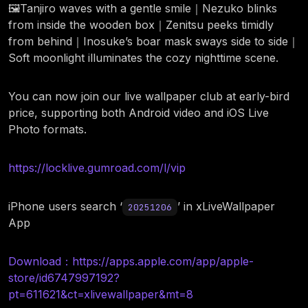
🖼️Tanjiro waves with a gentle smile｜Nezuko blinks
from inside the wooden box｜Zenitsu peeks timidly
from behind｜Inosuke’s boar mask sways side to side｜
Soft moonlight illuminates the cozy nighttime scene.
You can now join our live wallpaper club at early-bird
price, supporting both Android video and iOS Live
Photo formats.
https://locklive.gumroad.com/l/vip
iPhone users search ‘
’ in xLiveWallpaper
20251206
App
Download：https://apps.apple.com/app/apple-
store/id6747997192?
pt=611621&ct=xlivewallpaper&mt=8