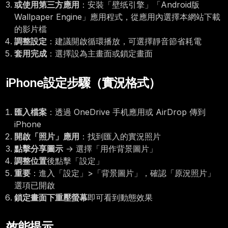
或使用第三方應用
：安裝「壁纸引擎」「Android版
Wallpaper Engine」應用程式，從應用內選擇本網站下載
的影片檔
調整設定
：建議開啟循環播放，可選擇靜音節省耗電
套用完成
：選擇設為主畫面或鎖定畫面
iPhone設定步驟（實況格式）
匯入檔案
：透過 OneDrive 手机應用或 AirDrop 傳到
iPhone
開啟「照片」應用
：找到匯入的實況照片
點擊分享圖示
→ 選擇「用作背景圖片」
調整位置
後點擊「設定」
重要
：進入「設定」>「背景圖片」，確認「原況照片」
選項已開啟
鎖定畫面下重壓螢幕
即可看到動態效果
效能提示