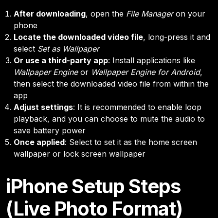
After downloading
, open the
File Manager
on your
phone
Locate the downloaded video file
, long-press it and
select
Set as Wallpaper
Or use a third-party app
: Install applications like
Wallpaper Engine
or
Wallpaper Engine for Android
,
then select the downloaded video file from within the
app
Adjust settings
: It is recommended to enable loop
playback, and you can choose to mute the audio to
save battery power
Once applied
: Select to set it as the home screen
wallpaper or lock screen wallpaper
iPhone Setup Steps
(Live Photo Format)