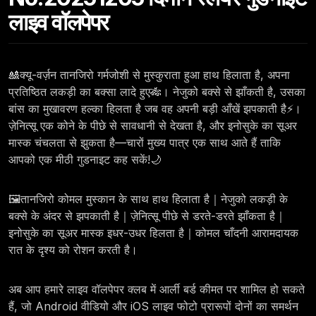
लाइव वॉलपेपर
🎎क्यू-वर्ज़न तानजिरो गर्मजोशी से मुस्कुराता हुआ हाथ हिलाता है, अपना
प्रतिष्ठित लकड़ी का बक्सा लादे हुए🎋। नेजुको बक्से से झाँकती है, उसका
बांस का मुखावरण हल्का हिलता है जब वह अपनी बड़ी आँखें झपकाती है⚡।
ज़ेनित्सू एक कोने के पीछे से सावधानी से देखता है, और इनोसुके का सूअर
मास्क चंचलता से झुकता है—चारों मुख्य पात्र एक साथ आते हैं ताकि
आपको एक मीठी गुडनाइट कह सकें!🌙
🖼️तानजिरो कोमल मुस्कान के साथ हाथ हिलाता है｜नेजुको लकड़ी के
बक्से के अंदर से झपकाती है｜ज़ेनित्सू पीछे से डरते-डरते झाँकता है｜
इनोसुके का सूअर मास्क इधर-उधर हिलता है｜कोमल चाँदनी आरामदायक
रात के दृश्य को रोशन करती है।
अब आप हमारे लाइव वॉलपेपर क्लब में आर्ली बर्ड कीमत पर शामिल हो सकते
हैं, जो Android वीडियो और iOS लाइव फोटो प्रारूपों दोनों का समर्थन