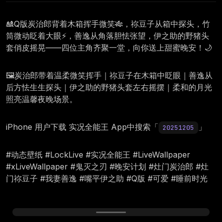
🎎Q版炭治郎背着木箱挥手微笑🎋，祢豆子从箱中探头，竹
筒微动眨着大眼⚡，善逸从角落胆怯张望，伊之助的野猪头
套俏皮摇晃——四位主角齐聚一堂，向你送上甜蜜晚安！🌙
🖼️炭治郎带着温柔微笑挥手｜祢豆子在木箱中眨眼｜善逸从
后方怯生生探头｜伊之助的野猪头套左右摇摆｜柔和的月光
照亮温馨夜晚场景。
iPhone 用户下载 实况全能王 App中搜索「
」
20251205
#动态壁纸 #LockLive #实况全能王 #LiveWallpaper
#xLiveWallpaper #鬼灭之刃 #晚安计划 #灶门炭治郎 #灶
门祢豆子 #我妻善逸 #嘴平伊之助 #Q版 #可爱 #睡前时光