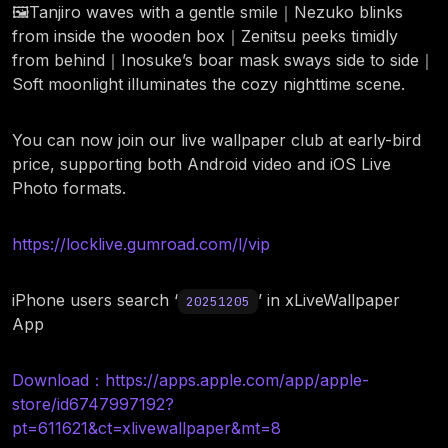
🖼️Tanjiro waves with a gentle smile｜Nezuko blinks
from inside the wooden box｜Zenitsu peeks timidly
from behind｜Inosuke’s boar mask sways side to side｜
Soft moonlight illuminates the cozy nighttime scene.
You can now join our live wallpaper club at early-bird
price, supporting both Android video and iOS Live
Photo formats.
https://locklive.gumroad.com/l/vip
iPhone users search ‘
’ in xLiveWallpaper
20251205
App
Download：https://apps.apple.com/app/apple-
store/id6747997192?
pt=611621&ct=xlivewallpaper&mt=8