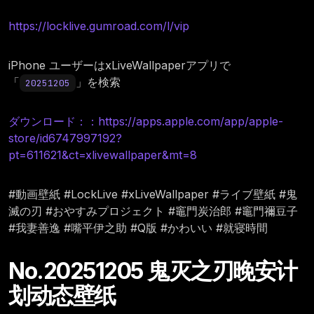
https://locklive.gumroad.com/l/vip
iPhone ユーザーはxLiveWallpaperアプリで
「
」を検索
20251205
ダウンロード：：https://apps.apple.com/app/apple-
store/id6747997192?
pt=611621&ct=xlivewallpaper&mt=8
#動画壁紙 #LockLive #xLiveWallpaper #ライブ壁紙 #鬼
滅の刃 #おやすみプロジェクト #竈門炭治郎 #竈門禰豆子
#我妻善逸 #嘴平伊之助 #Q版 #かわいい #就寝時間
No.20251205 鬼灭之刃晚安计
划动态壁纸