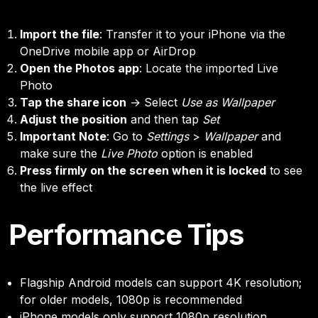
Import the file
: Transfer it to your iPhone via the
OneDrive mobile app or AirDrop
Open the Photos app
: Locate the imported Live
Photo
Tap the share icon
→ Select
Use as Wallpaper
Adjust the position
and then tap
Set
Important Note
: Go to
Settings
>
Wallpaper
and
make sure the
Live Photo
option is enabled
Press firmly on the screen when it is locked
to see
the live effect
Performance Tips
Flagship Android models can support 4K resolution;
for older models, 1080p is recommended
iPhone models only support 1080p resolution