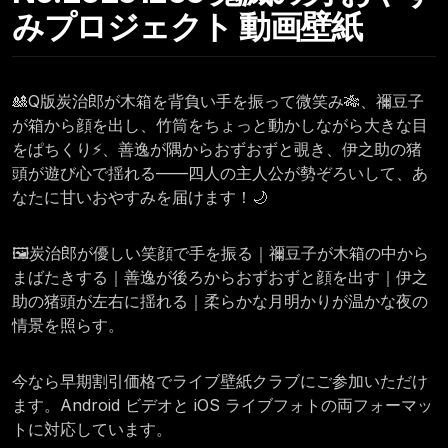
みプロジェクト 動画壁紙
🎎Q版炭治郎が木箱を背負い手を振って微笑み🎋、禰豆子
が箱から顔を出し、竹筒をちょっと動かしながら大きな目
をぱちくり⚡、善逸が隅からおずおずと覗き、伊之助の猪
頭が遊び心で揺れる——四人の主人公が勢ぞろいして、あ
なたに甘いおやすみを届けます！🌙
🖼️炭治郎が優しい笑顔で手を振る｜禰豆子が木箱の中から
まばたきする｜善逸が後ろからおずおずと顔を出す｜伊之
助の猪頭が左右に揺れる｜柔らかな月明かりが温かな夜の
情景を照らす。
今なら早期割引価格でライブ壁紙クラブにご参加いただけ
ます。Android ビデオと iOS ライブフォトの両フォーマッ
トに対応しています。