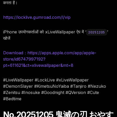
करता है।
https://locklive.gumroad.com/l/vip
iPhone उपयोगकर्ताओं को xLiveWallpaper ऐप में ‘
’
20251205
खोजें
Download：https://apps.apple.com/app/apple-
store/id6747997192?
pt=611621&ct=xlivewallpaper&mt=8
#LiveWallpaper #LockLive #xLiveWallpaper
#DemonSlayer #KimetsuNoYaiba #Tanjiro #Nezuko
#Zenitsu #Inosuke #Goodnight #QVersion #Cute
#Bedtime
No.20251205 鬼滅の刃 おやす