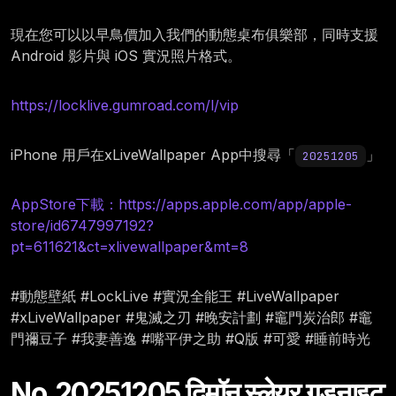
現在您可以以早鳥價加入我們的動態桌布俱樂部，同時支援
Android 影片與 iOS 實況照片格式。
https://locklive.gumroad.com/l/vip
iPhone 用戶在xLiveWallpaper App中搜尋「
」
20251205
AppStore下載：https://apps.apple.com/app/apple-
store/id6747997192?
pt=611621&ct=xlivewallpaper&mt=8
#動態壁紙 #LockLive #實況全能王 #LiveWallpaper
#xLiveWallpaper #鬼滅之刃 #晚安計劃 #竈門炭治郎 #竈
門禰豆子 #我妻善逸 #嘴平伊之助 #Q版 #可愛 #睡前時光
No.20251205 दिमॉन स्लेयर गुडनाइट