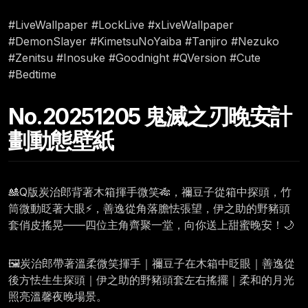
#LiveWallpaper #LockLive #xLiveWallpaper
#DemonSlayer #KimetsuNoYaiba #Tanjiro #Nezuko
#Zenitsu #Inosuke #Goodnight #QVersion #Cute
#Bedtime
No.20251205 鬼滅之刃晚安計
劃動態壁紙
🎎Q版炭治郎背著木箱揮手微笑🎋，禰豆子從箱中探頭，竹
筒微動眨著大眼⚡，善逸從角落膽怯張望，伊之助的野豬頭
套俏皮搖晃——四位主角齊聚一堂，向你送上甜蜜晚安！🌙
🖼️炭治郎帶著溫柔微笑揮手｜禰豆子在木箱中眨眼｜善逸從
後方怯生生探頭｜伊之助的野豬頭套左右搖擺｜柔和的月光
照亮溫馨夜晚場景。