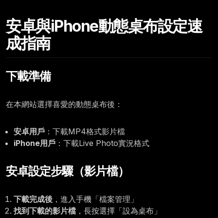
Friday, December 05
安卓與iPhone動態桌布設定速
12:00
成指南
下載準備
在本網站選擇喜愛的動態桌布後：
安卓用戶
：下載MP4格式影片檔
iPhone用戶
：下載Live Photo實況格式
安卓設定步驟（影片檔）
下載完成後
，進入手機「檔案管理」
找到下載的影片檔
，長按選擇「設為桌布」