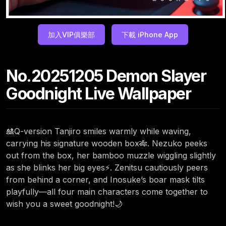
加入VIP俱樂部
下載 iPhone App
No.20251205 Demon Slayer
Goodnight Live Wallpaper
🎎Q-version Tanjiro smiles warmly while waving,
carrying his signature wooden box🎋. Nezuko peeks
out from the box, her bamboo muzzle wiggling slightly
as she blinks her big eyes⚡. Zenitsu cautiously peers
from behind a corner, and Inosuke’s boar mask tilts
playfully—all four main characters come together to
wish you a sweet goodnight!🌙