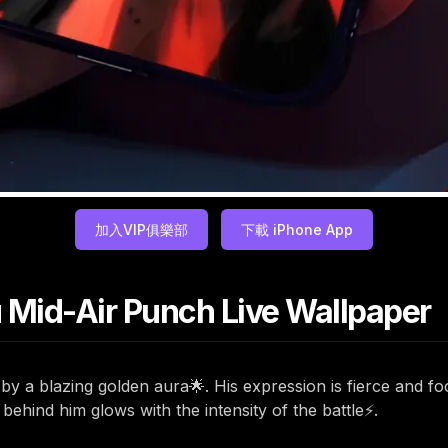
加入VIP俱樂部
下載 iPhone App
 Mid-Air Punch Live Wallpaper
y a blazing golden aura🌟. His expression is fierce and f
ehind him glows with the intensity of the battle⚡.