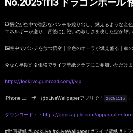
No.20251113 ドラゴンボー
💥悟空が空中で強烈なパンチを繰り出し、燃えるような金
エネルギーが迸り、背後には戦いの激しさを映した空が輝い
🖼️空中でパンチを放つ悟空｜金色のオーラが燃え盛る｜
今なら早期割引価格でライブ壁紙クラブにご参加いただけます。
https://locklive.gumroad.com/l/vip
iPhone ユーザーはxLiveWallpaperアプリで「
」
20251113
ダウンロード：：https://apps.apple.com/app/apple-store/i
#動画壁紙 #LockLive #xLiveWallpaper #ライブ