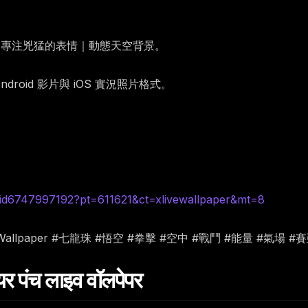
｜專注兇猛的表情｜動態天空背景。
oid 影片與 iOS 實況照片格式。
id6747997192?pt=611621&ct=xlivewallpaper&mt=8
iveWallpaper #七龍珠 #悟空 #拳擊 #空中 #戰鬥 #能量 #氣場 
 पंच लाइव वॉलपेपर