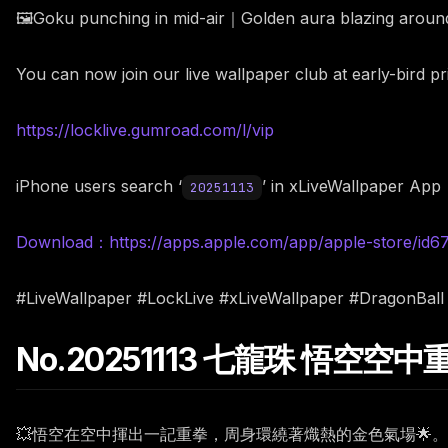
🖼️Goku punching in mid-air｜Golden aura blazing arou
You can now join our live wallpaper club at early-bird p
https://locklive.gumroad.com/l/vip
iPhone users search ‘
’ in xLiveWallpaper App
20251113
Download：https://apps.apple.com/app/apple-store/id
#LiveWallpaper #LockLive #xLiveWallpaper #DragonBal
No.20251113 七龍珠 悟空空
💥悟空在空中揮出一記重拳，周身環繞著熾熱的金色氣場