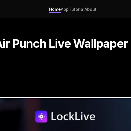
Home
App
Tutorial
About
ir Punch Live Wallpaper