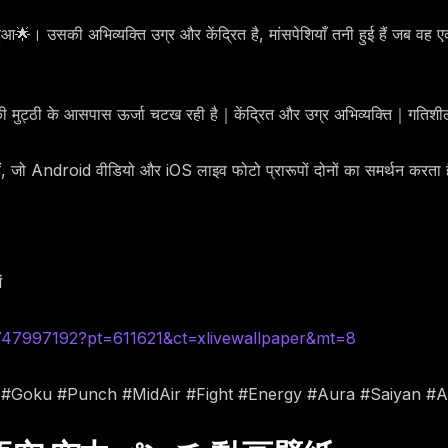
आ🌟। उसकी अभिव्यक्ति उग्र और केंद्रित है, मांसपेशियाँ तनी हुई हैं जब वह 
 मुट्ठी के आसपास ऊर्जा चटख रही है｜केंद्रित और उग्र अभिव्यक्ति｜गतिशी
हैं, जो Android वीडियो और iOS लाइव फोटो प्रारूपों दोनों का समर्थन करता 
ं
6747997192?pt=611621&ct=xlivewallpaper&mt=8
l #Goku #Punch #MidAir #Fight #Energy #Aura #Saiyan #A