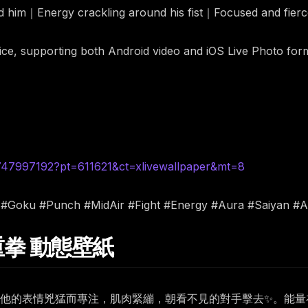
nd him｜Energy crackling around his fist｜Focused and fie
rice, supporting both Android video and iOS Live Photo for
6747997192?pt=611621&ct=xlivewallpaper&mt=8
l #Goku #Punch #MidAir #Fight #Energy #Aura #Saiyan #A
中重拳 動態壁紙
。他的表情兇猛而專注，肌肉緊繃，朝看不見的對手擊去✨。能