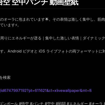
ル 悟空 空中パンチ 動画壁紙
色のオーラに包まれています🌟。その表情は激しく集中し、筋
ています⚡。
拳の周りにエネルギーが迸る｜集中した激しい表情｜ダイナミッ
Android ビデオと iOS ライブフォトの両フォーマット
を検索
d6747997192?pt=611621&ct=xlivewallpaper&mt=8
壁紙 #ドラゴンボール #悟空 #パンチ #空中 #戦闘 #エネルギー #オー