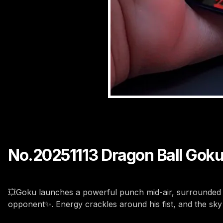
No.20251113 Dragon Ball Goku
💥Goku launches a powerful punch mid-air, surrounded b
opponent✨. Energy crackles around his fist, and the sky b