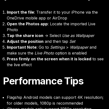
Import the file
: Transfer it to your iPhone via the
OneDrive mobile app or AirDrop
Open the Photos app
: Locate the imported Live
Photo
Tap the share icon
→ Select
Use as Wallpaper
Adjust the position
and then tap
Set
Important Note
: Go to
Settings
>
Wallpaper
and
make sure the
Live Photo
option is enabled
Press firmly on the screen when it is locked
to see
the live effect
Performance Tips
Flagship Android models can support 4K resolution;
for older models, 1080p is recommended
iPhone models only support 1080p resolution