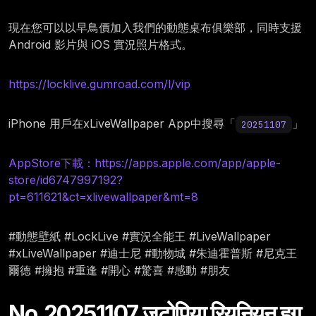
現在您可以以早鳥價加入我們的動態桌布俱樂部，同時支援
Android 影片與 iOS 實況照片格式。
https://locklive.gumroad.com/l/vip
iPhone 用戶在xLiveWallpaper App中搜尋「
」
20251107
AppStore下載：https://apps.apple.com/app/apple-
store/id6747997192?
pt=611621&ct=xlivewallpaper&mt=8
#動態壁紙 #LockLive #實況全能王 #LiveWallpaper
#xLiveWallpaper #迪士尼 #動物城 #朱迪霍普斯 #尼克王
爾德 #擁抱 #重逢 #開心 #驚喜 #感動 #朋友
No.20251107 ज़ूटोपिया रियूनियन हग