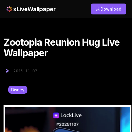
xLiveWallpaper
Download
Zootopia Reunion Hug Live
Wallpaper
2025-11-07
Disney