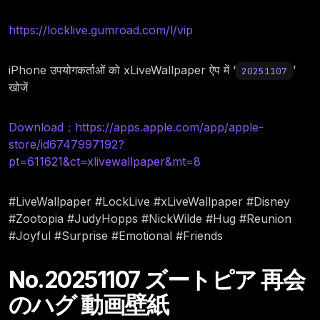
https://locklive.gumroad.com/l/vip
iPhone उपयोगकर्ताओं को xLiveWallpaper ऐप में ‘
’
20251107
खोजें
Download：https://apps.apple.com/app/apple-
store/id6747997192?
pt=611621&ct=xlivewallpaper&mt=8
#LiveWallpaper #LockLive #xLiveWallpaper #Disney
#Zootopia #JudyHopps #NickWilde #Hug #Reunion
#Joyful #Surprise #Emotional #Friends
No.20251107 ズートピア 再会
のハグ 動画壁紙