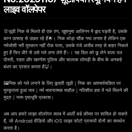
लाइव वॉलपेपर
🐰जूडी निक से मिलते ही एक तंग, खुशनुमा आलिंगन में कूद पड़ती है, उसके
कान उत्साह से उछल रहे हैं🌟। निक थोड़ा चौंक गया लगता है लेकिन एक
गर्मजोशी भरी मुस्कान नहीं रोक पाता, उसके पंजे अजीब तरह से बाहर निकले
हुए हैं फिर धीरे से उसे गले लगा लेते हैं✨। यह दिल को छू लेने वाला पल
दोस्ती, राहत और खरगोश पुलिस और चालाक लोमड़ी के बीच के अनकहे
बंधन का प्रसार करता है🦊।
🖼️निक को गले लगाने के लिए कूदती जूडी｜निक का आश्चर्यचकित पर
मुस्कुराता हुआ भाव｜गर्म भावनात्मक माहौल｜गतिशील हवा में गले मिलने की
मुद्रा｜नरम पृष्ठभूमि प्रकाश।
अब आप हमारे लाइव वॉलपेपर क्लब में आर्ली बर्ड कीमत पर शामिल हो सकते
हैं, जो Android वीडियो और iOS लाइव फोटो प्रारूपों दोनों का समर्थन
करता है।