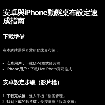
Friday, November 07
安卓與iPhone動態桌布設定速
12:00
成指南
下載準備
在本網站選擇喜愛的動態桌布後：
安卓用戶
：下載MP4格式影片檔
iPhone用戶
：下載Live Photo實況格式
安卓設定步驟（影片檔）
下載完成後
，進入手機「檔案管理」
找到下載的影片檔
，長按選擇「設為桌布」