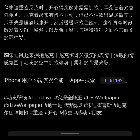
🐰朱迪重逢尼克时，开心得跳起来紧紧拥抱，耳朵随着兴奋
蹦跳🌟。尼克看起来有点被吓到，但忍不住露出温暖微笑，
爪子先是尴尬地张开，然后缓缓环抱住她✨。这个真挚时刻
散发着友谊、释然，以及兔子警官与狡猾狐狸之间不言而喻
的羁绊🦊。
🖼️朱迪跳起来拥抱尼克｜尼克惊讶又微笑的表情｜温暖的情
感氛围｜动态的空中拥抱姿势｜柔和的背景光影。
iPhone 用户下载 实况全能王 App中搜索「
」
20251107
#动态壁纸 #LockLive #实况全能王 #LiveWallpaper
#xLiveWallpaper #迪士尼 #动物城 #朱迪霍普斯 #尼克王
尔德 #拥抱 #重逢 #开心 #惊喜 #感动 #朋友