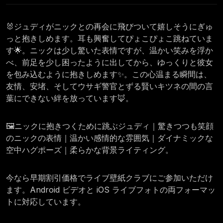
🐰ジュディがニックとの再会に飛びついて嬉しそうにぎゅ
っと抱きしめます。耳も興奮してぴょこぴょこ跳ねていま
す🌟。ニックは少し驚いた表情ですが、温かい笑みを浮か
べ、前足を少し困ったように出してから、ゆっくりと彼女
を包み込むように抱きしめます✨。この心温まる瞬間は、
友情、安堵、そしてウサギ警官とずる賢いキツネの間の言
葉にできない絆を放っています🦊。
🖼️ニックに抱きつくために跳ぶジュディ｜驚きつつも笑顔
のニックの表情｜温かい感情的な雰囲気｜ダイナミックな
空中ハグポーズ｜柔らかな背景ライティング。
今なら早期割引価格でライブ壁紙クラブにご参加いただけ
ます。Android ビデオと iOS ライブフォトの両フォーマッ
トに対応しています。