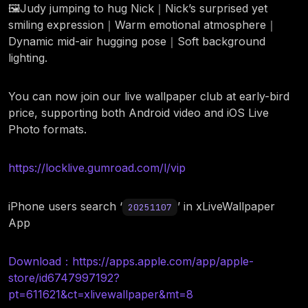
🖼️Judy jumping to hug Nick｜Nick’s surprised yet
smiling expression｜Warm emotional atmosphere｜
Dynamic mid-air hugging pose｜Soft background
lighting.
You can now join our live wallpaper club at early-bird
price, supporting both Android video and iOS Live
Photo formats.
https://locklive.gumroad.com/l/vip
iPhone users search ‘
’ in xLiveWallpaper
20251107
App
Download：https://apps.apple.com/app/apple-
store/id6747997192?
pt=611621&ct=xlivewallpaper&mt=8