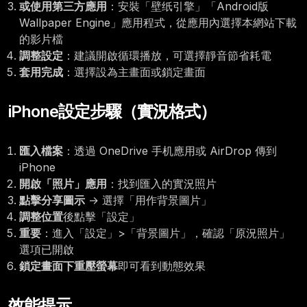
或使用第三方應用
：安裝「壁纸引擎」「Android版
Wallpaper Engine」應用程式，從應用內選擇本網站下載
的影片檔
調整設定
：建議開啟循環播放，可選擇靜音節省耗電
套用完成
：選擇設為主畫面或鎖定畫面
iPhone設定步驟（實況格式）
匯入檔案
：透過 OneDrive 手机應用或 AirDrop 傳到
iPhone
開啟「照片」應用
：找到匯入的實況照片
點擊分享圖示
→ 選擇「用作背景圖片」
調整位置
後點擊「設定」
重要
：進入「設定」>「背景圖片」，確認「原況照片」
選項已開啟
鎖定畫面下重壓螢幕
即可看到動態效果
效能提示