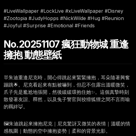
#LiveWallpaper #LockLive #xLiveWallpaper #Disney
#Zootopia #JudyHopps #NickWilde #Hug #Reunion
#Joyful #Surprise #Emotional #Friends
No.20251107 瘋狂動物城 重逢
擁抱 動態壁紙
🐰朱迪重逢尼克時，開心得跳起來緊緊擁抱，耳朵隨著興奮
蹦跳🌟。尼克看起來有點被嚇到，但忍不住露出溫暖微笑，
爪子先是尷尬地張開，然後緩緩環抱住她✨。這個真摯時刻
散發著友誼、釋然，以及兔子警官與狡猾狐狸之間不言而喻
的羈絆🦊。
🖼️朱迪跳起來擁抱尼克｜尼克驚訝又微笑的表情｜溫暖的情
感氛圍｜動態的空中擁抱姿勢｜柔和的背景光影。