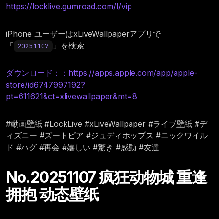
https://locklive.gumroad.com/l/vip
iPhone ユーザーはxLiveWallpaperアプリで
「
」を検索
20251107
ダウンロード：：https://apps.apple.com/app/apple-
store/id6747997192?
pt=611621&ct=xlivewallpaper&mt=8
#動画壁紙 #LockLive #xLiveWallpaper #ライブ壁紙 #デ
ィズニー #ズートピア #ジュディホップス #ニックワイル
ド #ハグ #再会 #嬉しい #驚き #感動 #友達
No.20251107 疯狂动物城 重逢
拥抱 动态壁纸