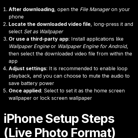
After downloading
, open the
File Manager
on your
phone
Locate the downloaded video file
, long-press it and
select
Set as Wallpaper
Or use a third-party app
: Install applications like
Wallpaper Engine
or
Wallpaper Engine for Android
,
then select the downloaded video file from within the
app
Adjust settings
: It is recommended to enable loop
playback, and you can choose to mute the audio to
save battery power
Once applied
: Select to set it as the home screen
wallpaper or lock screen wallpaper
iPhone Setup Steps
(Live Photo Format)