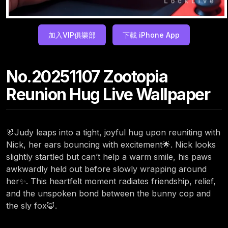
加入VIP俱樂部
下載 iPhone App
No.20251107 Zootopia
Reunion Hug Live Wallpaper
🐰Judy leaps into a tight, joyful hug upon reuniting with
Nick, her ears bouncing with excitement🌟. Nick looks
slightly startled but can’t help a warm smile, his paws
awkwardly held out before slowly wrapping around
her✨. This heartfelt moment radiates friendship, relief,
and the unspoken bond between the bunny cop and
the sly fox🦊.