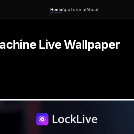
Home
App
Tutorial
About
achine Live Wallpaper