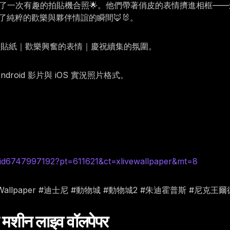
行了一次有趣的拍貼機合照🌟。他們帶著俏皮的表情擠進相框—
純粹的歡樂與夥伴情誼的瞬間🦊🐰。
擬貼紙｜歡樂興奮的表情｜慶祝續集的氛圍。
oid 影片與 iOS 實況照片格式。
id6747997192?pt=611621&ct=xlivewallpaper&mt=8
xLiveWallpaper #迪士尼 #動物城 #動物城2 #朱迪霍普斯 #尼克
मशीन लाइव वॉलपेपर