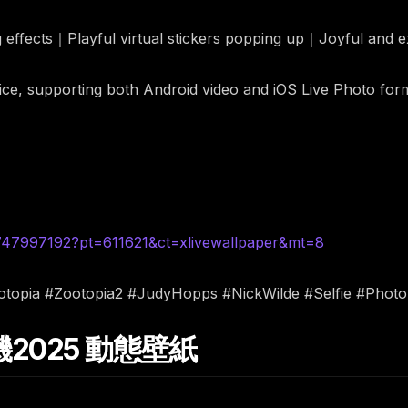
g effects｜Playful virtual stickers popping up｜Joyful and
rice, supporting both Android video and iOS Live Photo for
6747997192?pt=611621&ct=xlivewallpaper&mt=8
ootopia #Zootopia2 #JudyHopps #NickWilde #Selfie #Phot
機2025 動態壁紙