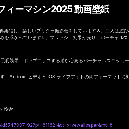
セルフィーマシン2025 動画壁紙
が再集結し、楽しいプリクラ撮影会をしています🌟。二人は遊
みを浮かべています✨。フラッシュ効果が光り、バーチャルス
ュの照明効果｜ポップアップする遊び心あるバーチャルステッカ
Android ビデオと iOS ライブフォトの両フォーマット
を検索
d6747997192?pt=611621&ct=xlivewallpaper&mt=8