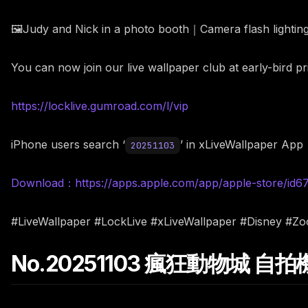
🖼️Judy and Nick in a photo booth｜Camera flash lightin
You can now join our live wallpaper club at early-bird p
https://locklive.gumroad.com/l/vip
iPhone users search ‘
’ in xLiveWallpaper App
20251103
Download：https://apps.apple.com/app/apple-store/id
#LiveWallpaper #LockLive #xLiveWallpaper #Disney #Z
No.20251103 瘋狂動物城 自拍