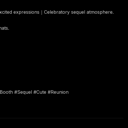
 excited expressions｜Celebratory sequel atmosphere.
mats.
oBooth #Sequel #Cute #Reunion