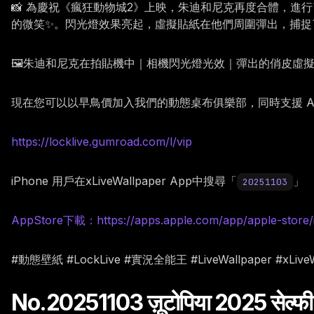
📸 為慶祝《瘋狂動物城2》上映，朱迪和尼克再度合體，進
的微笑✨。閃光燈效果亮起，虛擬貼紙在他們周圍彈出，捕捉了
🖼️朱迪和尼克在拍貼機中｜相機閃光燈光效｜彈出的俏皮虛
現在您可以以早鳥價加入我們的動態桌布俱樂部，同時支援 Andr
https://locklive.gumroad.com/l/vip
iPhone 用戶在xLiveWallpaper App中搜尋「
」
20251103
AppStore下載：https://apps.apple.com/app/apple-store/
#動態壁紙 #LockLive #實況全能王 #LiveWallpaper #
No.20251103 ज़ूटोपिया 2025 सेल्फी 