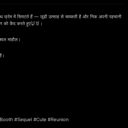
ाथ फ्रेम में सिमटते हैं — जूडी उत्साह से चमकती है और निक अपनी पहचानी
्षण को कैद करते हुए🦊🐰।
ीक्वल माहौल।
है।
oBooth #Sequel #Cute #Reunion