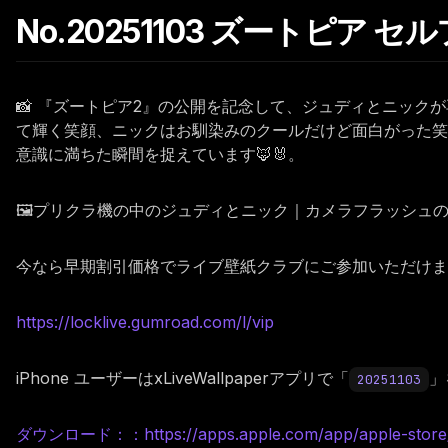
No.20251103 ズートピア 
📸 『ズートピア2』の公開を記念して、ジュディとニック
て輝く笑顔、ニックはお馴染みのクールだけど面白がった笑
意識に満ちた瞬間を捉えています🦊🐰。
🖼️プリクラ機の中のジュディとニック｜カメラフラッシ
今なら早期割引価格でライブ壁紙クラブにご参加いただけます。
https://locklive.gumroad.com/l/vip
iPhone ユーザーはxLiveWallpaperアプリで「
」
20251103
ダウンロード：：https://apps.apple.com/app/apple-store/i