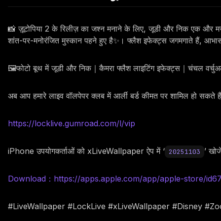
📸 ज़ूटोपिया 2 के रिलीज़ का जश्न मनाने के लिए, जूडी और निक एक और मज़
शांत-पर-मनोरंजित मुस्कान पहने हुए है✨। फ्लैश इफेक्ट्स जगमगाते हैं, आ
🖼️फोटो बूथ में जूडी और निक｜कैमरा फ्लैश लाइटिंग इफेक्ट्स｜चंचल वर्च
अब आप हमारे लाइव वॉलपेपर क्लब में आर्ली बर्ड कीमत पर शामिल हो सकते 
https://locklive.gumroad.com/l/vip
iPhone उपयोगकर्ताओं को xLiveWallpaper ऐप में ‘
’ खोजे
20251103
Download：https://apps.apple.com/app/apple-store/id
#LiveWallpaper #LockLive #xLiveWallpaper #Disney #Z