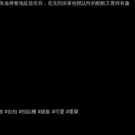
—朱迪興奮地綻放笑容，尼克則掛著他標誌性的酷酷又覺得有趣
王爾德 #自拍 #拍貼機 #續集 #可愛 #重聚