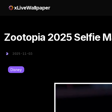
xLiveWallpaper
Zootopia 2025 Selfie M
2025-11-03
Disney