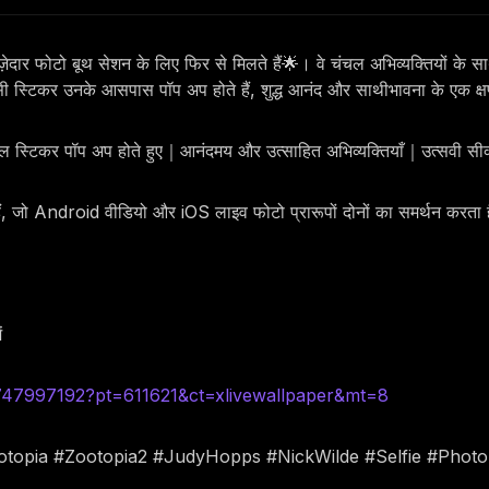
ेदार फोटो बूथ सेशन के लिए फिर से मिलते हैं🌟। वे चंचल अभिव्यक्तियों के स
भासी स्टिकर उनके आसपास पॉप अप होते हैं, शुद्ध आनंद और साथीभावना के एक क
ुअल स्टिकर पॉप अप होते हुए｜आनंदमय और उत्साहित अभिव्यक्तियाँ｜उत्सवी स
हैं, जो Android वीडियो और iOS लाइव फोटो प्रारूपों दोनों का समर्थन करता 
ं
6747997192?pt=611621&ct=xlivewallpaper&mt=8
ootopia #Zootopia2 #JudyHopps #NickWilde #Selfie #Phot