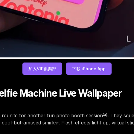
加入VIP俱樂部
下載 iPhone App
lfie Machine Live Wallpaper
k reunite for another fun photo booth session🌟. They squ
cool-but-amused smirk✨. Flash effects light up, virtual s