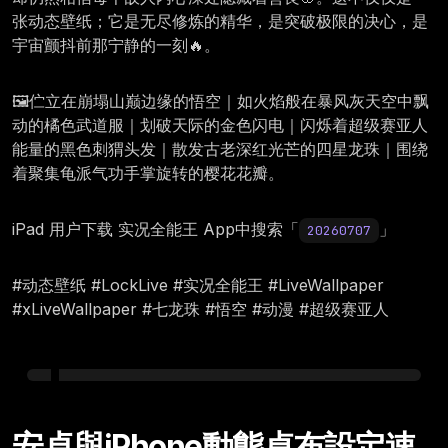
张动态壁纸；它是无尽修炼的精华，是突破极限的决心，是
宇宙颤抖前那宁静的一刻🔥。
🖼️伫立在崩塌山巅边缘的悟空｜如火焰般在暴风灰天空中飘
动的橘色武道服｜划破天际的金色闪电｜闪烁着超级赛亚人
能量的黑色刺猬头发｜散发古老深红光芒的四星龙珠｜围绕
着聚集龟派气功手掌旋转的樱花花瓣。
iPad 用户下载 实况全能王 App中搜索「
」
20260707
#动态壁纸 #LockLive #实况全能王 #LiveWallpaper
#xLiveWallpaper #七龙珠 #悟空 #动漫 #超级赛亚人
Tuesday, July 07
12:00
安卓與iPhone動態桌布設定速