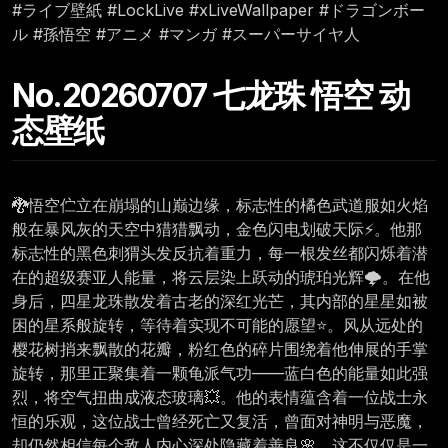
#ライブ壁紙 #LockLive #xLiveWallpaper #ドラゴンボー
ル #孫悟空 #アニメ #マンガ #スーパーサイヤ人
No.20260707 七龙珠 悟空 动
态壁纸
🐉悟空伫立在崩塌的山巅边缘，标志性的橘色武道服如火焰
般在暴风灰的天空中猎猎飘动，金色闪电划破天际⚡。他那
标志性的黑色刺猬头发反抗着重力，每一根发丝都闪烁着潜
在的超级赛亚人能量，将云层染上跃动的琥珀光辉🌩️。在他
身后，四星龙珠散发着古老的深红光芒，其内部的星星如被
困的星系般旋转，等待着实现不可能的愿望⭐。风从远处的
樱花树捎来飘散的花瓣，粉红色的碎片围绕着他伸展的手掌
旋转，那里正聚集着一颗龟派气功——蓝白色的能量如此强
烈，将空气扭曲成液态玻璃💥。他的表情蕴含着一位战士永
恒的乐观，这位战士曾经死亡又复活，曾面对神明与恶魔，
却仍然相信每个敌人内心深处隐藏着善良🌸。这不仅仅是一