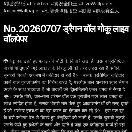
#動態壁紙 #LockLive #實況全能王 #LiveWallpaper
#xLiveWallpaper #七龍珠 #孫悟空 #動漫 #超級賽亞人
No.20260707 ड्रैगन बॉल गोकू लाइव
वॉलपेपर
🐉गोकू एक ढहते हुए पहाड़ की चोटी के किनारे खड़ा है, उसका प्रतिष्ठित
नारंगी गी तूफानी-ग्रे आकाश के विरुद्ध लौ की तरह लहरा रहा है क्योंकि
सुनहरी बिजली आकाश में कांटेदार हो रही है⚡। उसके प्रतिष्ठित कांटेदार
काले बाल गुरुत्वाकर्षण का विरोध करते हैं, प्रत्येक बाल अव्यक्त सुपर सैयान
ऊर्जा के साथ चटकता है जो बादलों को झिलमिलाते एम्बर चमक में रंगता है
🌩️। उसके पीछे, चार-तारा ड्रैगन बॉल एक प्राचीन गहरे लाल चमक के
साथ स्पंदित होता है, उसके भीतरी तारे फंसे हुए आकाशगंगाओं की तरह घूमते
हैं जो असंभव इच्छाओं को पूरा करने का इंतजार कर रहे हैं⭐। हवा एक दूर
के चेरी ब्लॉसम पेड़ से बिखरे हुए पंखुड़ियों को लाती है, उनके गुलाबी टुकड़े
उसके फैले हुए हथेली के चारों ओर घूमते हैं जहां एक कमेहमेहा चार्ज हो रहा
है—नीला-सफेद ऊर्जा इतनी तीव्र कि हवा को तरल कांच में विकृत कर देती