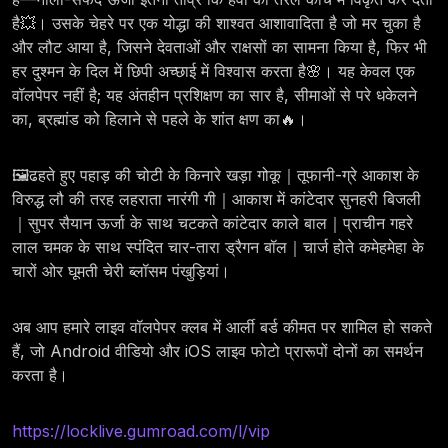
है💥। उसके चेहरे पर एक योद्धा की शाश्वत आशावादिता है जो मर चुका है
और लौट आया है, जिसने देवताओं और राक्षसों का सामना किया है, फिर भी
हर दुश्मन के दिल में छिपी अच्छाई में विश्वास करता है🌸। यह केवल एक
वॉलपेपर नहीं है; यह अंतहीन प्रशिक्षण का सार है, सीमाओं से परे धकेलने
का, ब्रह्मांड को हिलाने से पहले के शांत क्षण का🔥।
🖼️ढहते हुए पहाड़ की चोटी के किनारे खड़ा गोकू｜तूफानी-ग्रे आकाश के
विरुद्ध लौ की तरह लहराता नारंगी गी｜आकाश में कांटेदार सुनहरी बिजली
｜सुपर सैयान ऊर्जा के साथ चटकते कांटेदार काले बाल｜प्राचीन गहरे
लाल चमक के साथ स्पंदित चार-तारा ड्रैगन बॉल｜चार्ज होते कमेहमेहा के
चारों ओर घूमती चेरी ब्लॉसम पंखुड़ियां।
अब आप हमारे लाइव वॉलपेपर क्लब में आर्ली बर्ड कीमत पर शामिल हो सकते
हैं, जो Android वीडियो और iOS लाइव फोटो प्रारूपों दोनों का समर्थन
करता है।
https://locklive.gumroad.com/l/vip