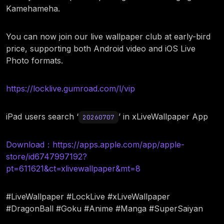
Kamehameha.
You can now join our live wallpaper club at early-bird
price, supporting both Android video and iOS Live
Photo formats.
https://locklive.gumroad.com/l/vip
iPad users search ‘
’ in xLiveWallpaper App
20260707
Download：https://apps.apple.com/app/apple-
store/id6747997192?
pt=611621&ct=xlivewallpaper&mt=8
#LiveWallpaper #LockLive #xLiveWallpaper
#DragonBall #Goku #Anime #Manga #SuperSaiyan