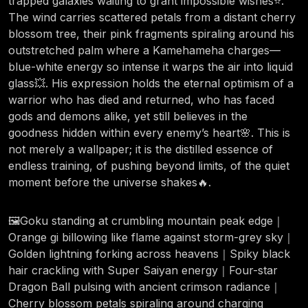
trapped galaxies waiting to grant impossible wishes⭐.
The wind carries scattered petals from a distant cherry
blossom tree, their pink fragments spiraling around his
outstretched palm where a Kamehameha charges—
blue-white energy so intense it warps the air into liquid
glass💥. His expression holds the eternal optimism of a
warrior who has died and returned, who has faced
gods and demons alike, yet still believes in the
goodness hidden within every enemy’s heart🌸. This is
not merely a wallpaper; it is the distilled essence of
endless training, of pushing beyond limits, of the quiet
moment before the universe shakes🔥.
🖼️Goku standing at crumbling mountain peak edge｜
Orange gi billowing like flame against storm-grey sky｜
Golden lightning forking across heavens｜Spiky black
hair crackling with Super Saiyan energy｜Four-star
Dragon Ball pulsing with ancient crimson radiance｜
Cherry blossom petals spiraling around charging