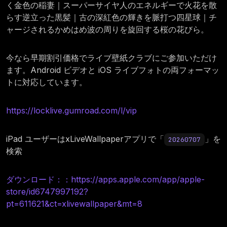
く金色の稲妻｜スーパーサイヤ人のエネルギーで火花を散
らす逆立った黒髪｜古の深紅色の輝きを脈打つ四星球｜チ
ャージされるかめはめ波の周りを旋回する桜の花びら。
今なら早期割引価格でライブ壁紙クラブにご参加いただけ
ます。Android ビデオと iOS ライブフォトの両フォーマッ
トに対応しています。
https://locklive.gumroad.com/l/vip
iPad ユーザーはxLiveWallpaperアプリで「
」を
20260707
検索
ダウンロード：：https://apps.apple.com/app/apple-
store/id6747997192?
pt=611621&ct=xlivewallpaper&mt=8