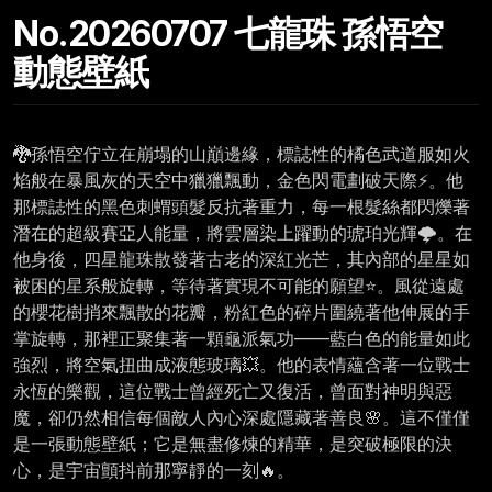
No.20260707 七龍珠 孫悟空
動態壁紙
🐉孫悟空佇立在崩塌的山巔邊緣，標誌性的橘色武道服如火
焰般在暴風灰的天空中獵獵飄動，金色閃電劃破天際⚡。他
那標誌性的黑色刺蝟頭髮反抗著重力，每一根髮絲都閃爍著
潛在的超級賽亞人能量，將雲層染上躍動的琥珀光輝🌩️。在
他身後，四星龍珠散發著古老的深紅光芒，其內部的星星如
被困的星系般旋轉，等待著實現不可能的願望⭐。風從遠處
的櫻花樹捎來飄散的花瓣，粉紅色的碎片圍繞著他伸展的手
掌旋轉，那裡正聚集著一顆龜派氣功——藍白色的能量如此
強烈，將空氣扭曲成液態玻璃💥。他的表情蘊含著一位戰士
永恆的樂觀，這位戰士曾經死亡又復活，曾面對神明與惡
魔，卻仍然相信每個敵人內心深處隱藏著善良🌸。這不僅僅
是一張動態壁紙；它是無盡修煉的精華，是突破極限的決
心，是宇宙顫抖前那寧靜的一刻🔥。