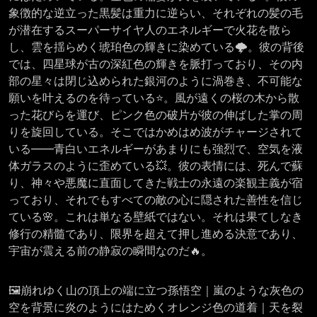
象徴的な逆立った黒髪は重力に逆らい、それぞれの髪の毛
が潜在するスーパーサイヤ人のエネルギーで火花を散ら
し、雲を揺らめく琥珀色の輝きに染めている🌩️。彼の背後
では、四星球が古の深紅色の輝きを脈打っており、その内
部の星々は閉じ込められた銀河のように渦巻き、不可能な
願いを叶えるのを待っている⭐。風が遠くの桜の木から散
った花びらを運び、ピンク色の破片が彼の伸ばした掌の周
りを旋回している。そこではかめはめ波がチャージされて
いる——青白いエネルギーがあまりにも強烈で、空気を液
体ガラスのように歪めている💥。彼の表情には、死んで蘇
り、神々や悪魔に直面してきた戦士の永遠の楽観主義が宿
っており、それでもすべての敵の心に隠された善性を信じ
ている🌸。これは単なる壁紙ではない。それは果てしなき
修行の精髓であり、限界を超えて押し進める決意であり、
宇宙が震える前の静寂の瞬間なのだ🔥。
🖼️崩れゆく山の頂上の端に立つ孫悟空｜嵐のような灰色の
空を背景に炎のようにはためくオレンジ色の道着｜天を裂