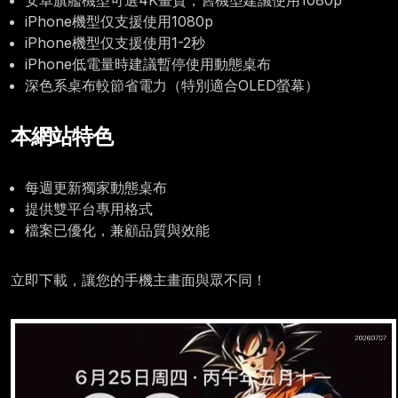
安卓旗艦機型可選4K畫質，舊機型建議使用1080p
iPhone機型仅支援使用1080p
iPhone機型仅支援使用1-2秒
iPhone低電量時建議暫停使用動態桌布
深色系桌布較節省電力（特別適合OLED螢幕）
本網站特色
每週更新獨家動態桌布
提供雙平台專用格式
檔案已優化，兼顧品質與效能
立即下載，讓您的手機主畫面與眾不同！