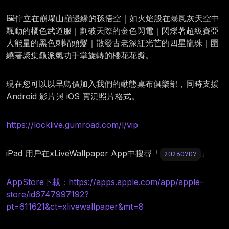
🖼️佇立在崩塌山巔邊緣的孫悟空｜如火焰般在暴風灰天空中
飄動的橘色武道服｜劃破天際的金色閃電｜閃爍著超級賽亞
人能量的黑色刺蝟頭髮｜散發古老深紅光芒的四星龍珠｜圍
繞著聚集龜派氣功手掌旋轉的櫻花花瓣。
現在您可以以早鳥價加入我們的動態桌布俱樂部，同時支援
Android 影片與 iOS 實況照片格式。
https://locklive.gumroad.com/l/vip
iPad 用戶在xLiveWallpaper App中搜尋「
」
20260707
AppStore下載：https://apps.apple.com/app/apple-
store/id6747997192?
pt=611621&ct=xlivewallpaper&mt=8