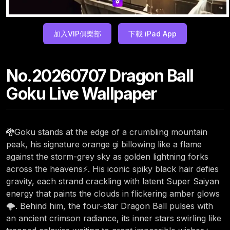
加入VIP俱樂部
下載 iPad App
No.20260707 Dragon Ball
Goku Live Wallpaper
🐉Goku stands at the edge of a crumbling mountain
peak, his signature orange gi billowing like a flame
against the storm-grey sky as golden lightning forks
across the heavens⚡. His iconic spiky black hair defies
gravity, each strand crackling with latent Super Saiyan
energy that paints the clouds in flickering amber glows
🌩️. Behind him, the four-star Dragon Ball pulses with
an ancient crimson radiance, its inner stars swirling like